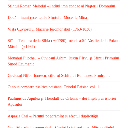
Sfîntul Roman Melodul – Întîiul imn condac al Naşterii Domnului
Două minuni recente ale Sfîntului Mucenic Mina
Viaţa Cuviosului Macarie Ieromonahul (1763-1836)
Sfînta Teodora de la Sihla (~+1780), ucenica Sf. Vasilie de la Poiana
Mărului (+1767)
Monahul Filotheu – Cuviosul Arhim. Justin Pârvu şi Sfinţii Primului
Sinod Ecumenic
Cuviosul Nifon Ionescu, ctitorul Schitului Românesc Prodromu
O nouă comoară psaltică paisiană: Triodul Paisian vol. 1
Paulinus de Aquilea şi Theodulf de Orleans – doi înşelaţi ai istoriei
Apusului
Aspazia Oţel – Părutul pogorămînt şi efectul duplicităţii
Cuv. Macarie Ieromonahul – Cuvînt la întronizarea Mitropolitului