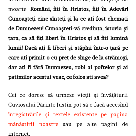
moarte:
Români, fiţi în Hristos, fiţi în Adevăr!
Cunoaşteţi cine sînteţi şi la ce aţi fost chemaţi
de Dumnezeu! Cunoaşteţi-vă credinţa,
istoria şi
ţara, ca să fiţi liberi în Hristos şi să fiţi lumină
lumii! Dacă aţi fi liberi şi stăpîni într-o ţară pe
care aţi primit-o cu preţ de sînge de la strămoşi,
dar aţi fi fără Dumnezeu, robi ai poftelor şi ai
patimilor acestui veac, ce folos aţi avea?
Cei ce doresc să urmeze vieţii şi învăţăturii
Cuviosului Părinte Justin pot să o facă accesînd
înregistrările şi textele existente pe pagina
mănăstirii noastre
sau pe alte pagini de
internet.