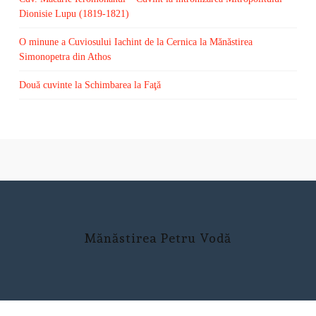
Dionisie Lupu (1819-1821)
O minune a Cuviosului Iachint de la Cernica la Mănăstirea
Simonopetra din Athos
Două cuvinte la Schimbarea la Faţă
Mănăstirea Petru Vodă