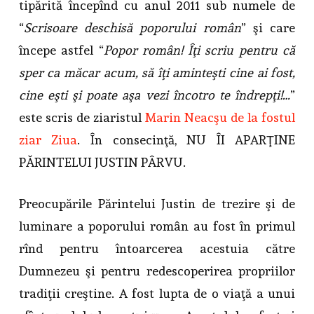
tipărită începînd cu anul 2011 sub numele de
“
Scrisoare deschisă poporului român
” şi care
începe astfel “
Popor român! Îţi scriu pentru că
sper ca măcar acum, să îţi aminteşti cine ai fost,
cine eşti şi poate aşa vezi încotro te îndrepţi!…
”
este scris de ziaristul
Marin Neacşu de la fostul
ziar Ziua
. În consecinţă, NU ÎI APARŢINE
PĂRINTELUI JUSTIN PÂRVU.
Preocupările Părintelui Justin de trezire şi de
luminare a poporului român au fost în primul
rînd pentru întoarcerea acestuia către
Dumnezeu şi pentru redescoperirea propriilor
tradiţii creştine. A fost lupta de o viaţă a unui