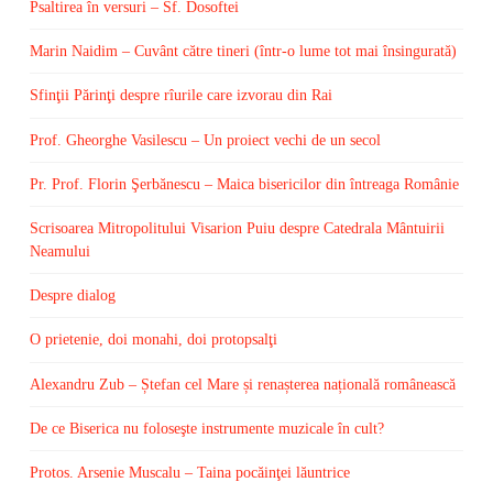
Psaltirea în versuri – Sf. Dosoftei
Marin Naidim – Cuvânt către tineri (într-o lume tot mai însingurată)
Sfinţii Părinţi despre rîurile care izvorau din Rai
Prof. Gheorghe Vasilescu – Un proiect vechi de un secol
Pr. Prof. Florin Şerbănescu – Maica bisericilor din întreaga Românie
Scrisoarea Mitropolitului Visarion Puiu despre Catedrala Mântuirii
Neamului
Despre dialog
O prietenie, doi monahi, doi protopsalţi
Alexandru Zub – Ștefan cel Mare și renașterea națională românească
De ce Biserica nu foloseşte instrumente muzicale în cult?
Protos. Arsenie Muscalu – Taina pocăinţei lăuntrice