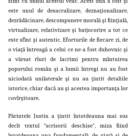
sfînt cu duhul acestui veac. Acest duh a fost şi
este unul de desacralizare, deznaţionalizare,
dezrădăcinare, descompunere morală şi fiinţială,
virtualizare, relativizare şi batjocorire a tot ce
este sfînt şi autentic. Eforturile de fiecare zi, de
o viaţă întreagă a celui ce ne-a fost duhovnic şi
a vărsat rîuri de lacrimi pentru mîntuirea
poporului român şi a lumii întregi nu au fost
niciodată unilaterale şi nu au ţintit detaliile
istorice, chiar dacă au şi acestea importanţa lor
covîrşitoare.
Părintele Justin a ţintit întotdeauna mai sus
decît textul “scrisorii deschise”, miza fiind
întotdeauna una fundamentală, de viaţă şi de