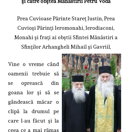
şi către obştea Mănăstirii Petru Vodă
Prea Cuvioase Părinte Stareţ Iustin, Prea
Cuvioşi Părinţi Ieromonahi, Ierodiaconi,
Monahi şi fraţi ai obştii Sfintei Mănăstiri a
Sfinţilor Arhangheli Mihail şi Gavriil,
Vine o vreme când
oamenii trebuie să
se oprească din
goana lor şi să se
gândească măcar o
clipă la drumul pe
care l-au făcut şi la
ceea ce a mai rămas