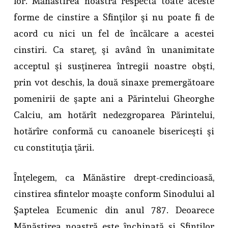
lor. Mănăstirea noastră respectă toate aceste
forme de cinstire a Sfinţilor şi nu poate fi de
acord cu nici un fel de încălcare a acestei
cinstiri. Ca stareţ, şi având în unanimitate
acceptul şi susţinerea întregii noastre obşti,
prin vot deschis, la două sinaxe premergătoare
pomenirii de şapte ani a Părintelui Gheorghe
Calciu, am hotărît nedezgroparea Părintelui,
hotărîre conformă cu canoanele bisericeşti şi
cu constituţia ţării.
Înţelegem, ca Mănăstire drept-credincioasă,
cinstirea sfintelor moaşte conform Sinodului al
Şaptelea Ecumenic din anul 787. Deoarece
Mănăstirea noastră este închinată şi Sfinţilor