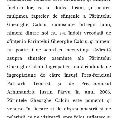
Închisorilor, ca al doilea hram, şi pentru
mulţimea faptelor de sfinţenie a Părintelui
Gheorghe Calciu, cunoscute întregii lumi,
nimeni dintre noi nu s-a îndoit vreodată de
sfinţenia Părintelui Gheorghe Calciu, şi nimeni
nu poate fi de acord cu necuviinţa săvîrşită
asupra sfintelor oseminte ale Părintelui
Gheorghe Calciu. Îngropat cu toată rînduiala de
îngropăciune de către însuşi Prea-fericitul
Patriarh Teoctist şi de Prea-cuviosul
Arhimandrit Justin Pârvu în anul 2006,
Părintele Gheorghe Calciu este pomenit şi
venerat în fiecare zi de obştea noastră şi de
pelerinii ce ne vizitează, spre folos sufletesc şi