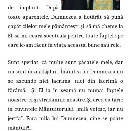
de împlinit. După
toate aparenţele, Dumnezeu a hotărât să pună
capăt zilelor mele pământeşti şi să mă cheme la
El, să-mi ceară socoteală pentru toate faptele pe
care le-am făcut în viaţa aceasta, bune sau rele.
Sunt speriat, că multe sunt păcatele mele, dar
nu sunt deznădăjduit. Înaintea lui Dumnezeu nu
se ascunde nici lacrima, nici din lacrimă o
fărâmă… Şi El ia în seamă nu numai faptele
noastre, ci şi strădaniile noastre. Şi cred cu tărie
în cuvintele Mântuitorului „milă voiesc, iar nu
jertfă”. Fără mila lui Dumnezeu, cine se poate
mântui?!…