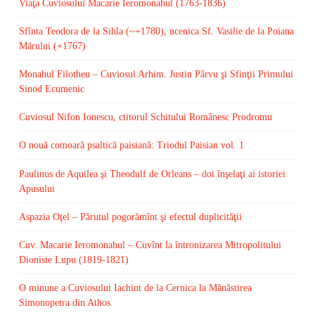
Viaţa Cuviosului Macarie Ieromonahul (1763-1836)
Sfînta Teodora de la Sihla (~+1780), ucenica Sf. Vasilie de la Poiana
Mărului (+1767)
Monahul Filotheu – Cuviosul Arhim. Justin Pârvu şi Sfinţii Primului
Sinod Ecumenic
Cuviosul Nifon Ionescu, ctitorul Schitului Românesc Prodromu
O nouă comoară psaltică paisiană: Triodul Paisian vol. 1
Paulinus de Aquilea şi Theodulf de Orleans – doi înşelaţi ai istoriei
Apusului
Aspazia Oţel – Părutul pogorămînt şi efectul duplicităţii
Cuv. Macarie Ieromonahul – Cuvînt la întronizarea Mitropolitului
Dionisie Lupu (1819-1821)
O minune a Cuviosului Iachint de la Cernica la Mănăstirea
Simonopetra din Athos