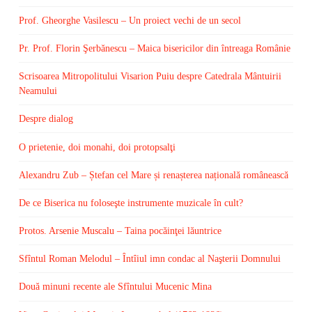
Prof. Gheorghe Vasilescu – Un proiect vechi de un secol
Pr. Prof. Florin Şerbănescu – Maica bisericilor din întreaga Românie
Scrisoarea Mitropolitului Visarion Puiu despre Catedrala Mântuirii
Neamului
Despre dialog
O prietenie, doi monahi, doi protopsalţi
Alexandru Zub – Ștefan cel Mare și renașterea națională românească
De ce Biserica nu foloseşte instrumente muzicale în cult?
Protos. Arsenie Muscalu – Taina pocăinţei lăuntrice
Sfîntul Roman Melodul – Întîiul imn condac al Naşterii Domnului
Două minuni recente ale Sfîntului Mucenic Mina