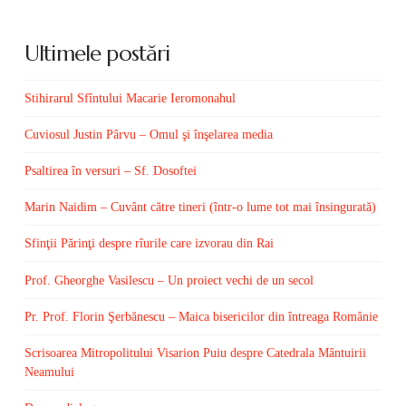
Ultimele postări
Stihirarul Sfîntului Macarie Ieromonahul
Cuviosul Justin Pârvu – Omul şi înşelarea media
Psaltirea în versuri – Sf. Dosoftei
Marin Naidim – Cuvânt către tineri (într-o lume tot mai însingurată)
Sfinţii Părinţi despre rîurile care izvorau din Rai
Prof. Gheorghe Vasilescu – Un proiect vechi de un secol
Pr. Prof. Florin Şerbănescu – Maica bisericilor din întreaga Românie
Scrisoarea Mitropolitului Visarion Puiu despre Catedrala Mântuirii
Neamului