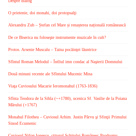
Despre dialog
O prietenie, doi monahi, doi protopsalţi
Alexandru Zub – Ștefan cel Mare și renașterea națională românească
De ce Biserica nu foloseşte instrumente muzicale în cult?
Protos. Arsenie Muscalu – Taina pocăinţei lăuntrice
Sfîntul Roman Melodul – Întîiul imn condac al Naşterii Domnului
Două minuni recente ale Sfîntului Mucenic Mina
Viaţa Cuviosului Macarie Ieromonahul (1763-1836)
Sfînta Teodora de la Sihla (~+1780), ucenica Sf. Vasilie de la Poiana
Mărului (+1767)
Monahul Filotheu – Cuviosul Arhim. Justin Pârvu şi Sfinţii Primului
Sinod Ecumenic
Cuviosul Nifon Ionescu, ctitorul Schitului Românesc Prodromu