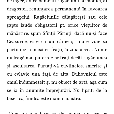
de înger, adică oamenii rugăciunii, armoniei, ai
dragostei, renunţarea permanentă în favoarea
aproapelui. Rugăciunile călugăreşti sau cele
şapte laude obligatorii pt. orice vieţuitor de
mănăstire: spun Sfinţii Părinţi: dacă nu-şi face
Ceasurile, este ca un câine şi n-are voie să
participe la masă cu fraţii, în ziua aceea. Nimic
nu leagă mai puternic pe fraţi decât rugăciunea
şi ascultarea. Purtaţi-vă cuviincios, smerite şi
cu evlavie una faţă de alta. Duhovnicul este
omul îndumnezeit şi nu obiect de artă, aşa cum
se ia în anumite împrejurări. Nu lipsiţi de la
biserică, fiindcă este mama noastră.
„Cine nu are biserica de mamă, nu are pe