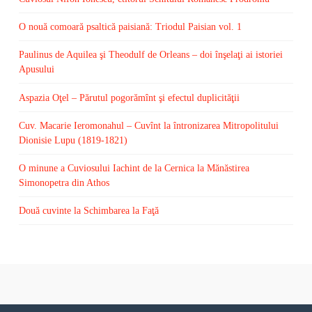
O nouă comoară psaltică paisiană: Triodul Paisian vol. 1
Paulinus de Aquilea şi Theodulf de Orleans – doi înşelaţi ai istoriei
Apusului
Aspazia Oţel – Părutul pogorămînt şi efectul duplicităţii
Cuv. Macarie Ieromonahul – Cuvînt la întronizarea Mitropolitului
Dionisie Lupu (1819-1821)
O minune a Cuviosului Iachint de la Cernica la Mănăstirea
Simonopetra din Athos
Două cuvinte la Schimbarea la Faţă