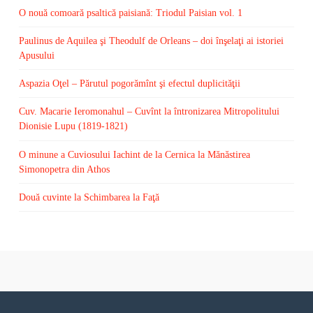
O nouă comoară psaltică paisiană: Triodul Paisian vol. 1
Paulinus de Aquilea şi Theodulf de Orleans – doi înşelaţi ai istoriei
Apusului
Aspazia Oţel – Părutul pogorămînt şi efectul duplicităţii
Cuv. Macarie Ieromonahul – Cuvînt la întronizarea Mitropolitului
Dionisie Lupu (1819-1821)
O minune a Cuviosului Iachint de la Cernica la Mănăstirea
Simonopetra din Athos
Două cuvinte la Schimbarea la Faţă