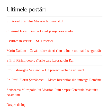
Ultimele postări
Stihirarul Sfîntului Macarie Ieromonahul
Cuviosul Justin Pârvu – Omul şi înşelarea media
Psaltirea în versuri – Sf. Dosoftei
Marin Naidim – Cuvânt către tineri (într-o lume tot mai însingurată)
Sfinţii Părinţi despre rîurile care izvorau din Rai
Prof. Gheorghe Vasilescu – Un proiect vechi de un secol
Pr. Prof. Florin Şerbănescu – Maica bisericilor din întreaga Românie
Scrisoarea Mitropolitului Visarion Puiu despre Catedrala Mântuirii
Neamului
Despre dialog