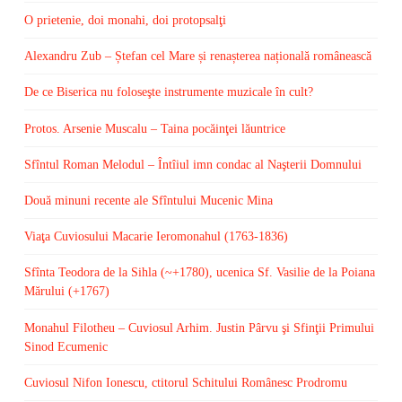
O prietenie, doi monahi, doi protopsalţi
Alexandru Zub – Ștefan cel Mare și renașterea națională românească
De ce Biserica nu foloseşte instrumente muzicale în cult?
Protos. Arsenie Muscalu – Taina pocăinţei lăuntrice
Sfîntul Roman Melodul – Întîiul imn condac al Naşterii Domnului
Două minuni recente ale Sfîntului Mucenic Mina
Viaţa Cuviosului Macarie Ieromonahul (1763-1836)
Sfînta Teodora de la Sihla (~+1780), ucenica Sf. Vasilie de la Poiana
Mărului (+1767)
Monahul Filotheu – Cuviosul Arhim. Justin Pârvu şi Sfinţii Primului
Sinod Ecumenic
Cuviosul Nifon Ionescu, ctitorul Schitului Românesc Prodromu