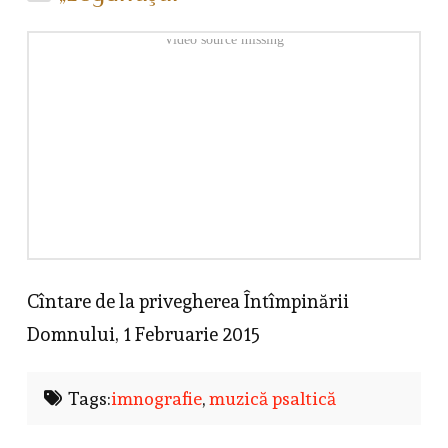
Video source missing
Cîntare de la privegherea Întîmpinării
Domnului, 1 Februarie 2015
Tags:
imnografie
,
muzică psaltică