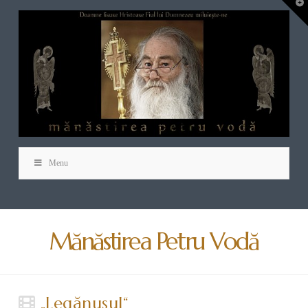
T
t
W
Menu
Mănăstirea Petru Vodă
„Legănuşul“