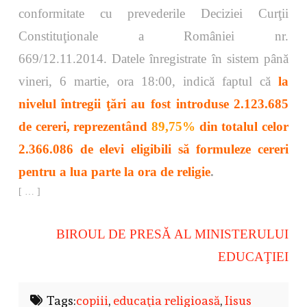
conformitate cu prevederile Deciziei Curţii
Constituţionale a României nr.
669/12.11.2014.
Datele înregistrate în sistem până
vineri, 6 martie, ora 18:00, indică faptul că
la
nivelul întregii ţări au fost introduse 2.123.685
de cereri, reprezentând
89,75%
din totalul celor
2.366.086 de elevi eligibili să formuleze cereri
pentru
a lua parte la ora de religie
.
[ … ]
BIROUL DE PRESĂ AL MINISTERULUI
EDUCAŢIEI
Tags:
copiii
,
educaţia religioasă
,
Iisus