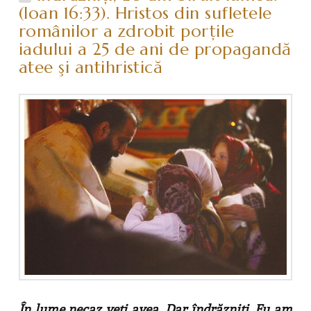
(Ioan 16:33). Hristos din sufletele
românilor a zdrobit porţile
iadului a 25 de ani de propagandă
atee şi antihristică
În lume necaz veţi avea. Dar îndrăzniţi, Eu am