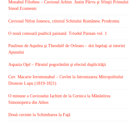
Monahul Filotheu – Cuviosul Arhim. Justin Pârvu şi Sfinţii Primului
Sinod Ecumenic
Cuviosul Nifon Ionescu, ctitorul Schitului Românesc Prodromu
O nouă comoară psaltică paisiană: Triodul Paisian vol. 1
Paulinus de Aquilea şi Theodulf de Orleans – doi înşelaţi ai istoriei
Apusului
Aspazia Oţel – Părutul pogorămînt şi efectul duplicităţii
Cuv. Macarie Ieromonahul – Cuvînt la întronizarea Mitropolitului
Dionisie Lupu (1819-1821)
O minune a Cuviosului Iachint de la Cernica la Mănăstirea
Simonopetra din Athos
Două cuvinte la Schimbarea la Faţă