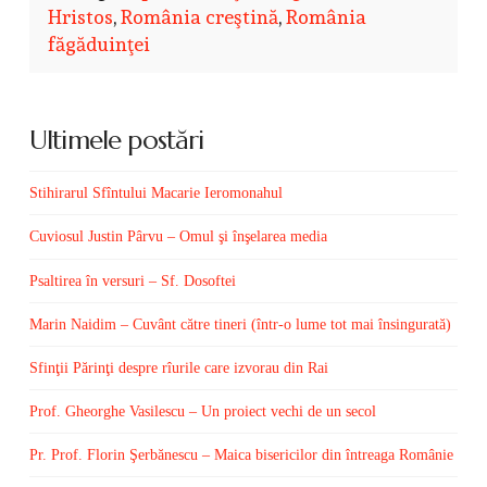
Hristos
,
România creştină
,
România
făgăduinţei
Ultimele postări
Stihirarul Sfîntului Macarie Ieromonahul
Cuviosul Justin Pârvu – Omul şi înşelarea media
Psaltirea în versuri – Sf. Dosoftei
Marin Naidim – Cuvânt către tineri (într-o lume tot mai însingurată)
Sfinţii Părinţi despre rîurile care izvorau din Rai
Prof. Gheorghe Vasilescu – Un proiect vechi de un secol
Pr. Prof. Florin Şerbănescu – Maica bisericilor din întreaga Românie