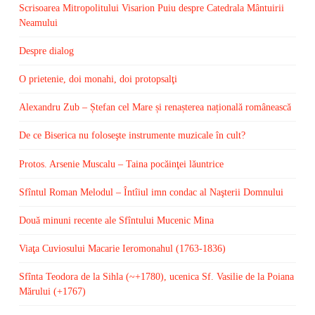
Scrisoarea Mitropolitului Visarion Puiu despre Catedrala Mântuirii
Neamului
Despre dialog
O prietenie, doi monahi, doi protopsalţi
Alexandru Zub – Ștefan cel Mare și renașterea națională românească
De ce Biserica nu foloseşte instrumente muzicale în cult?
Protos. Arsenie Muscalu – Taina pocăinţei lăuntrice
Sfîntul Roman Melodul – Întîiul imn condac al Naşterii Domnului
Două minuni recente ale Sfîntului Mucenic Mina
Viaţa Cuviosului Macarie Ieromonahul (1763-1836)
Sfînta Teodora de la Sihla (~+1780), ucenica Sf. Vasilie de la Poiana
Mărului (+1767)