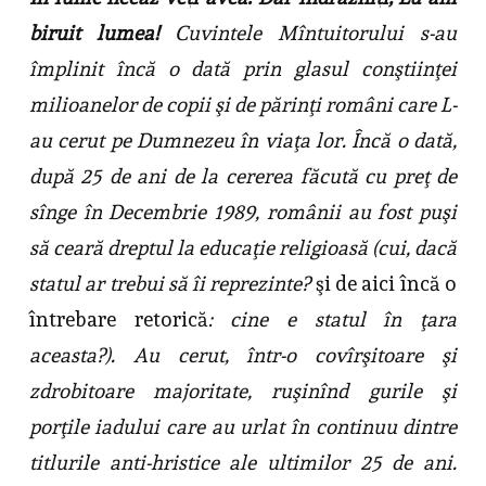
biruit lumea!
Cuvintele Mîntuitorului s-au
împlinit încă o dată prin glasul conştiinţei
milioanelor de copii şi de părinţi români care L-
au cerut pe Dumnezeu în viaţa lor. Încă o dată,
după 25 de ani de la cererea făcută cu preţ de
sînge în Decembrie 1989, românii au fost puşi
să ceară dreptul la educaţie religioasă (cui, dacă
statul ar trebui să îi reprezinte?
şi de aici încă o
întrebare retorică
: cine e statul în ţara
aceasta?). Au cerut, într-o covîrşitoare şi
zdrobitoare majoritate, ruşinînd gurile şi
porţile iadului care au urlat în continuu dintre
titlurile anti-hristice ale ultimilor 25 de ani.