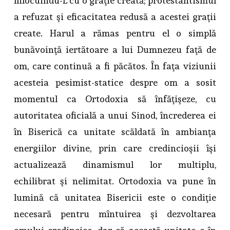
înlocuindu-L cu o graţie creată; protestantismul
a refuzat şi eficacitatea redusă a acestei graţii
create. Harul a rămas pentru el o simplă
bunăvoinţă iertătoare a lui Dumnezeu faţă de
om, care continuă a fi păcătos. În faţa viziunii
acesteia pesimist-statice despre om a sosit
momentul ca Ortodoxia să înfăţişeze, cu
autoritatea oficială a unui Sinod, încrederea ei
în Biserică ca unitate scăldată în ambianţa
energiilor divine, prin care credincioşii îşi
actualizează dinamismul lor multiplu,
echilibrat şi nelimitat. Ortodoxia va pune în
lumină că unitatea Bisericii este o condiţie
necesară pentru mîntuirea şi dezvoltarea