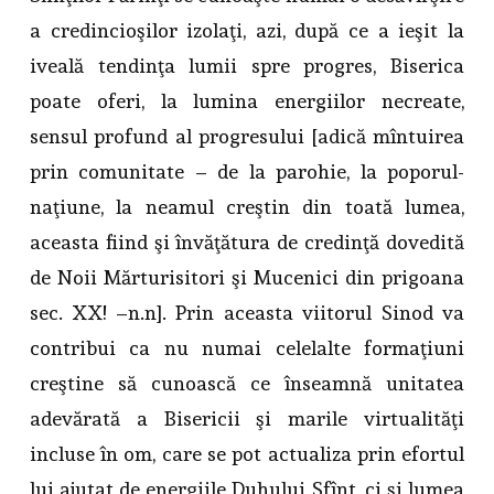
a credincioşilor izolaţi, azi, după ce a ieşit la
iveală tendinţa lumii spre progres, Biserica
poate oferi, la lumina energiilor necreate,
sensul profund al progresului [adică mîntuirea
prin comunitate – de la parohie, la poporul-
naţiune, la neamul creştin din toată lumea,
aceasta fiind şi învăţătura de credinţă dovedită
de Noii Mărturisitori şi Mucenici din prigoana
sec. XX! –n.n]. Prin aceasta viitorul Sinod va
contribui ca nu numai celelalte formaţiuni
creştine să cunoască ce înseamnă unitatea
adevărată a Bisericii şi marile virtualităţi
incluse în om, care se pot actualiza prin efortul
lui ajutat de energiile Duhului Sfînt, ci şi lumea