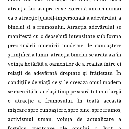
atracţia Lui asupra ei se exercită uneori numai
ca o atracţie [quasi]-impersonală a adevărului, a
binelui şi a frumosului. Atracţia adevărului se
manifestă cu o deosebită intensitate sub forma
preocupării omenirii moderne de cunoaştere
ştiinţifică a lumii; atracţia binelui se arată azi în
voinţa hotărîtă a oamenilor de a realiza între ei
relaţii de adevărată dreptate şi frăţietate. În
condiţiile de viaţă ce şi le creează omul modern
se exercită în acelaşi timp pe scară tot mai largă
o atracţie a frumosului. În toată această
mişcare spre cunoaştere, spre bine, spre frumos,
activismul uman, voinţa de actualizare a
forţelor creatoare ale omului a luat o