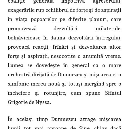
coaliţie generală împotriva agresorului,
exagerările rup echilibrul de forţe şi de aspiraţii
în viaţa popoarelor pe diferite planuri, care
promovează dezvoltări unilaterale,
bolnăvicioase în dauna dezvoltării întregului,
provoacă reacţii, frînări şi dezvoltarea altor
forţe şi aspiraţii, nesocotite o anumită vreme.
Lumea se dovedeşte în general ca o mare
orchestră dirijată de Dumnezeu şi mişcarea ei o
simfonie mereu nouă şi totuşi mergînd spre o
încheiere şi rotunjire, cum spune Sfîntul
Grigorie de Nyssa.
În acelaşi timp Dumnezeu atrage mişcarea
lumii tot mai aproape de Sine, chiar dacă