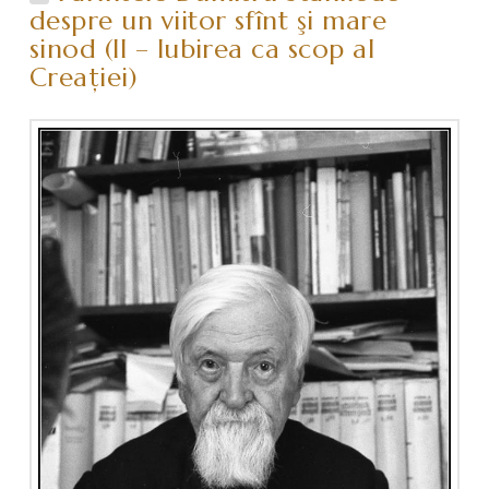
despre un viitor sfînt şi mare
sinod (II – Iubirea ca scop al
Creaţiei)