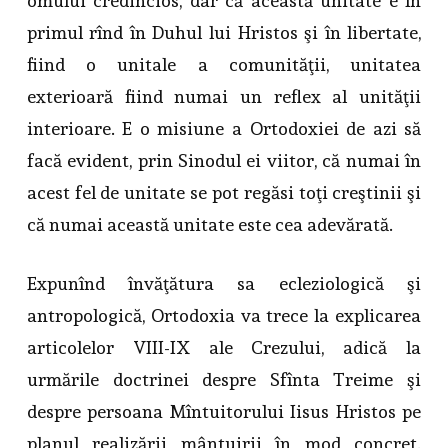
omului credincios, dar că această unitate e în
primul rînd în Duhul lui Hristos şi în libertate,
fiind o unitale a comunităţii, unitatea
exterioară fiind numai un reflex al unităţii
interioare. E o misiune a Ortodoxiei de azi să
facă evident, prin Sinodul ei viitor, că numai în
acest fel de unitate se pot regăsi toţi creştinii şi
că numai această unitate este cea adevărată.
Expunînd învăţătura sa ecleziologică şi
antropologică, Ortodoxia va trece la explicarea
articolelor VIII-IX ale Crezului, adică la
urmările doctrinei despre Sfînta Treime şi
despre persoana Mîntuitorului Iisus Hristos pe
planul realizării mântuirii în mod concret.