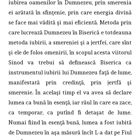
iubirea oamenilor în Dumnezeu, prin smerenia
ei arătată în sfinţenie, prin care energia divină
se face mai vădită şi mai eficientă. Metoda prin
care lucrează Dumnezeu în Biserică e totdeauna
metoda iubirii, a smereniei şi a jertfei, care sînt
şi ele de folos omenirii, în scopul acesta viitorul
Sinod va trebui să definească Biserica ca
instrumentul iubirii lui Dumnezeu faţă de lume,
manifestată prin credinţă, prin jertfă şi
smerenie. În acelaşi timp el va avea să declare
lumea ca bună în esenţă, iar răul în care ea zace,
ca temporar, ca putînd fi detaşat de lume.
Numai fiind în esenţă bună, lumea a fost iubită
de Dumnezeu în aşa măsură încît L-a dat pe Fiul