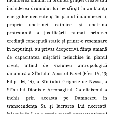
Închiderea omului în ordinea graţiei create sau
închiderea drumului lui ne-sfîrşit în ambianţa
energiilor necreate şi în planul îndumnezeirii,
proprie doctrinei catolice, şi doctrina
protestantă a justificării numai printr-o
credinţă concepută static şi printr-o resemnare
în neputinţă, au privat deopotrivă fiinţa umană
de capacitatea mişcării neînchise în planul
creat, uitînd de viziunea antropologică
dinamică a Sfîntului Apostol Pavel (Efes. IV, 13;
Filip. IM, 14), a Sfîntului Grigorie de Nyssa, a
Sfîntului Dionisie Areopagitul. Catolicismul a
închis prin aceasta pe Dumnezeu în
transcendenţa Sa şi lucrarea Lui necreată,