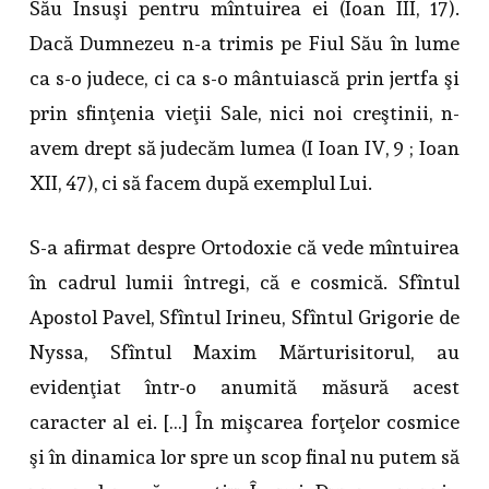
Său Însuşi pentru mîntuirea ei (Ioan III, 17).
Dacă Dumnezeu n-a trimis pe Fiul Său în lume
ca s-o judece, ci ca s-o mântuiască prin jertfa şi
prin sfinţenia vieţii Sale, nici noi creştinii, n-
avem drept să judecăm lumea (I Ioan IV, 9 ; Ioan
XII, 47), ci să facem după exemplul Lui.
S-a afirmat despre Ortodoxie că vede mîntuirea
în cadrul lumii întregi, că e cosmică. Sfîntul
Apostol Pavel, Sfîntul Irineu, Sfîntul Grigorie de
Nyssa, Sfîntul Maxim Mărturisitorul, au
evidenţiat într-o anumită măsură acest
caracter al ei. […] În mişcarea forţelor cosmice
şi în dinamica lor spre un scop final nu putem să