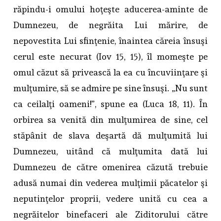
răpindu-i omului hoţeşte aducerea-aminte de
Dumnezeu, de negrăita Lui mărire, de
nepovestita Lui sfinţenie, înaintea căreia însuşi
cerul este necurat (Iov 15, 15), îl momeşte pe
omul căzut să privească la ea cu încuviinţare şi
mulţumire, să se admire pe sine însuşi. „Nu sunt
ca ceilalţi oameni!”, spune ea (Luca 18, 11). În
orbirea sa venită din mulţumirea de sine, cel
stăpânit de slava deşartă dă mulţumită lui
Dumnezeu, uitând că mulţumita dată lui
Dumnezeu de către omenirea căzută trebuie
adusă numai din vederea mulţimii păcatelor şi
neputinţelor proprii, vedere unită cu cea a
negrăitelor binefaceri ale Ziditorului către