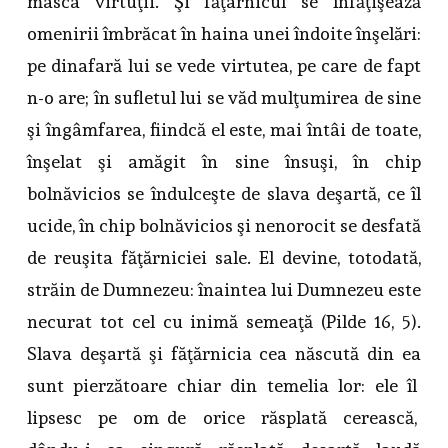
masca virtuţii. Şi făţarnicul se înfăţişează
omenirii îmbrăcat în haina unei îndoite înşelări:
pe dinafară lui se vede virtutea, pe care de fapt
n-o are; în sufletul lui se văd mulţumirea de sine
şi îngâmfarea, fiindcă el este, mai întâi de toate,
înşelat şi amăgit în sine însuşi, în chip
bolnăvicios se îndulceşte de slava deşartă, ce îl
ucide, în chip bolnăvicios şi nenorocit se desfată
de reuşita făţărniciei sale. El devine, totodată,
străin de Dumnezeu: înaintea lui Dumnezeu este
necurat tot cel cu inimă semeaţă (Pilde 16, 5).
Slava deşartă şi făţărnicia cea născută din ea
sunt pierzătoare chiar din temelia lor: ele îl
lipsesc pe om de orice răsplată cerească,