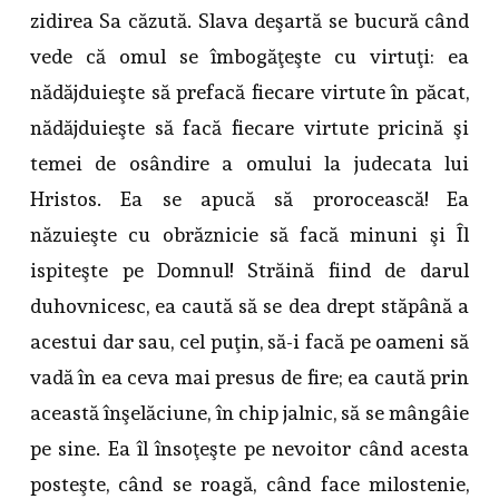
zidirea Sa căzută. Slava deşartă se bucură când
vede că omul se îmbogăţeşte cu virtuţi: ea
nădăjduieşte să prefacă fiecare virtute în păcat,
nădăjduieşte să facă fiecare virtute pricină şi
temei de osândire a omului la judecata lui
Hristos. Ea se apucă să prorocească! Ea
năzuieşte cu obrăznicie să facă minuni şi Îl
ispiteşte pe Domnul! Străină fiind de darul
duhovnicesc, ea caută să se dea drept stăpână a
acestui dar sau, cel puţin, să-i facă pe oameni să
vadă în ea ceva mai presus de fire; ea caută prin
această înşelăciune, în chip jalnic, să se mângâie
pe sine. Ea îl însoţeşte pe nevoitor când acesta
posteşte, când se roagă, când face milostenie,