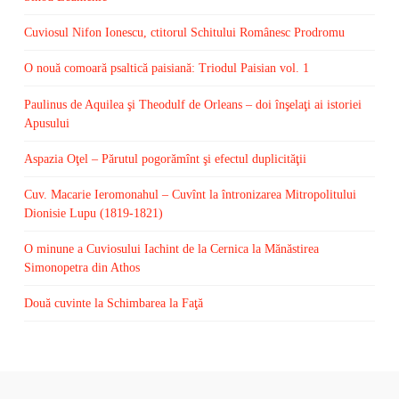
Cuviosul Nifon Ionescu, ctitorul Schitului Românesc Prodromu
O nouă comoară psaltică paisiană: Triodul Paisian vol. 1
Paulinus de Aquilea şi Theodulf de Orleans – doi înşelaţi ai istoriei
Apusului
Aspazia Oţel – Părutul pogorămînt şi efectul duplicităţii
Cuv. Macarie Ieromonahul – Cuvînt la întronizarea Mitropolitului
Dionisie Lupu (1819-1821)
O minune a Cuviosului Iachint de la Cernica la Mănăstirea
Simonopetra din Athos
Două cuvinte la Schimbarea la Faţă