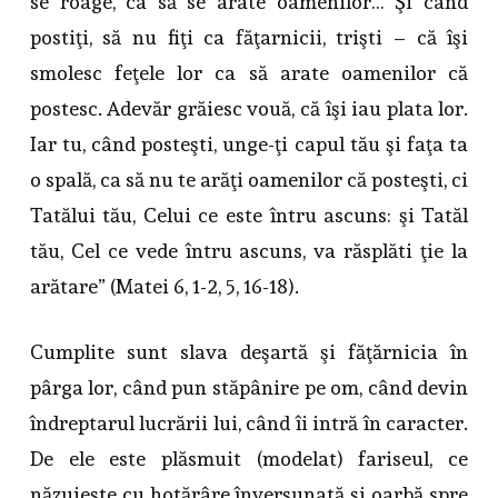
se roage, ca să se arate oamenilor… Şi când
postiţi, să nu fiţi ca făţarnicii, trişti – că îşi
smolesc feţele lor ca să arate oamenilor că
postesc. Adevăr grăiesc vouă, că îşi iau plata lor.
Iar tu, când posteşti, unge-ţi capul tău şi faţa ta
o spală, ca să nu te arăţi oamenilor că posteşti, ci
Tatălui tău, Celui ce este întru ascuns: şi Tatăl
tău, Cel ce vede întru ascuns, va răsplăti ţie la
arătare” (Matei 6, 1-2, 5, 16-18).
Cumplite sunt slava deşartă şi făţărnicia în
pârga lor, când pun stăpânire pe om, când devin
îndreptarul lucrării lui, când îi intră în caracter.
De ele este plăsmuit (modelat) fariseul, ce
năzuieşte cu hotărâre înverşunată şi oarbă spre