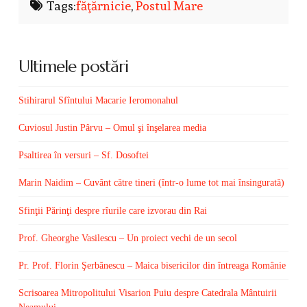
Tags:
făţărnicie
,
Postul Mare
Ultimele postări
Stihirarul Sfîntului Macarie Ieromonahul
Cuviosul Justin Pârvu – Omul şi înşelarea media
Psaltirea în versuri – Sf. Dosoftei
Marin Naidim – Cuvânt către tineri (într-o lume tot mai însingurată)
Sfinţii Părinţi despre rîurile care izvorau din Rai
Prof. Gheorghe Vasilescu – Un proiect vechi de un secol
Pr. Prof. Florin Şerbănescu – Maica bisericilor din întreaga Românie
Scrisoarea Mitropolitului Visarion Puiu despre Catedrala Mântuirii