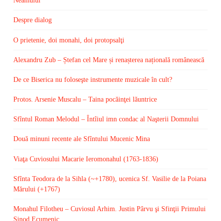
Neamului
Despre dialog
O prietenie, doi monahi, doi protopsalţi
Alexandru Zub – Ștefan cel Mare și renașterea națională românească
De ce Biserica nu foloseşte instrumente muzicale în cult?
Protos. Arsenie Muscalu – Taina pocăinţei lăuntrice
Sfîntul Roman Melodul – Întîiul imn condac al Naşterii Domnului
Două minuni recente ale Sfîntului Mucenic Mina
Viaţa Cuviosului Macarie Ieromonahul (1763-1836)
Sfînta Teodora de la Sihla (~+1780), ucenica Sf. Vasilie de la Poiana
Mărului (+1767)
Monahul Filotheu – Cuviosul Arhim. Justin Pârvu şi Sfinţii Primului
Sinod Ecumenic