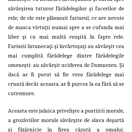
săvârşirea tuturor fărădelegilor şi facerilor de
rele; de ele este plăsmuit fariseul, ce are nevoie
de masca virtuţii numai spre a se cufunda mai
liber şi cu mai multă reuşită în fapte rele.
Fariseii întunecaţi şi învârtoşaţi au săvârşit cea
mai cumplită fărădelege dintre fărădelegile
omeneşti: au săvârşit uciderea de Dumnezeu. Şi
dacă ar fi putut să fie vreo fărădelege mai
cruntă decât aceasta, ar fi purces la ea fără să se
cutremure.
Aceasta este jalnica privelişte a pustiirii morale,
a grozăviilor morale săvârşite de slava deşartă
şi făţărnicie în firea căzută a omului.