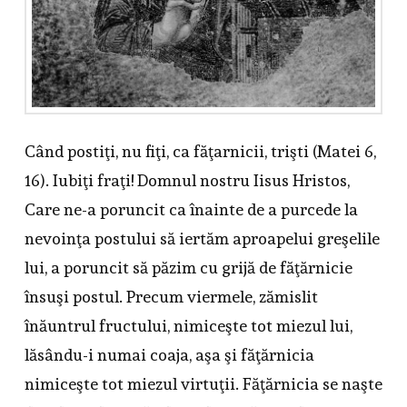
Când postiţi, nu fiţi, ca făţarnicii, trişti (Matei 6,
16). Iubiţi fraţi! Domnul nostru Iisus Hristos,
Care ne-a poruncit ca înainte de a purcede la
nevoinţa postului să iertăm aproapelui greşelile
lui, a poruncit să păzim cu grijă de făţărnicie
însuşi postul. Precum viermele, zămislit
înăuntrul fructului, nimiceşte tot miezul lui,
lăsându-i numai coaja, aşa şi făţărnicia
nimiceşte tot miezul virtuţii. Făţărnicia se naşte