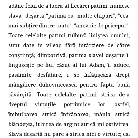
adânc felul de a lucra al fiecărei patimi, numesc
slava deşartă “patimă cu multe chipuri”, “cea
mai subţire dintre toate”, “anevoie de priceput”.
Toate celelalte patimi tulbură liniştea omului,
sunt date în vileag fără întârziere de către
conştiinţă; dimpotrivă, patima slavei deşarte îl
linguşeşte pe fiul căzut al lui Adam, îi aduce,
pasămite, desfătare, i se înfăţişează drept
mângâiere duhovnicească pentru fapta bună
săvârşită. Toate celelalte patimi strică de-a
dreptul virtuţile potrivnice lor: astfel,
îmbuibarea strică înfrânarea, mânia strică
blândeţea, iubirea de argint strică milostivirea.
Slava deşartă nu pare a strica nici o virtute; ea,