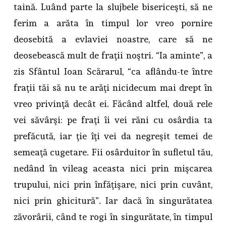
taină. Luând parte la slujbele bisericeşti, să ne
ferim a arăta în timpul lor vreo pornire
deosebită a evlaviei noastre, care să ne
deosebească mult de fraţii noştri. “Ia aminte”, a
zis Sfântul Ioan Scărarul, “ca aflându-te între
fraţii tăi să nu te arăţi nicidecum mai drept în
vreo privinţă decât ei. Făcând altfel, două rele
vei săvârşi: pe fraţi îi vei răni cu osârdia ta
prefăcută, iar ţie îţi vei da negreşit temei de
semeaţă cugetare. Fii osârduitor în sufletul tău,
nedând în vileag aceasta nici prin mişcarea
trupului, nici prin înfăţişare, nici prin cuvânt,
nici prin ghicitură”. Iar dacă în singurătatea
zăvorârii, când te rogi în singurătate, în timpul