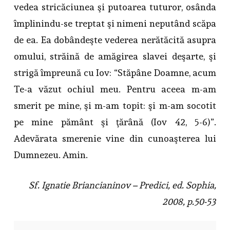
vedea stricăciunea şi putoarea tuturor, osânda
împlinindu-se treptat şi nimeni neputând scăpa
de ea. Ea dobândeşte vederea nerătăcită asupra
omului, străină de amăgirea slavei deşarte, şi
strigă împreună cu Iov: “Stăpâne Doamne, acum
Te-a văzut ochiul meu. Pentru aceea m-am
smerit pe mine, şi m-am topit: şi m-am socotit
pe mine pământ şi ţărână (Iov 42, 5-6)”.
Adevărata smerenie vine din cunoaşterea lui
Dumnezeu. Amin.
Sf. Ignatie Briancianinov – Predici, ed. Sophia,
2008, p.50-53