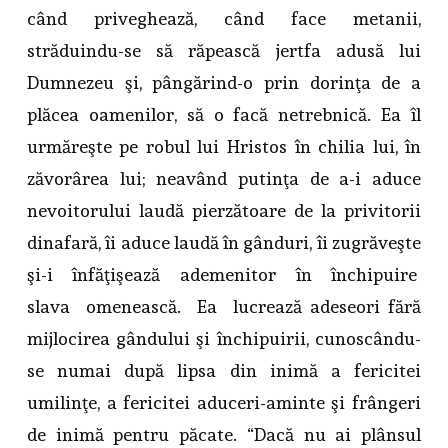
când priveghează, când face metanii,
străduindu-se să răpească jertfa adusă lui
Dumnezeu şi, pângărind-o prin dorinţa de a
plăcea oamenilor, să o facă netrebnică. Ea îl
urmăreşte pe robul lui Hristos în chilia lui, în
zăvorârea lui; neavând putinţa de a-i aduce
nevoitorului laudă pierzătoare de la privitorii
dinafară, îi aduce laudă în gânduri, îi zugrăveşte
şi-i înfăţişează ademenitor în închipuire
slava omenească. Ea lucrează adeseori fără
mijlocirea gândului şi închipuirii, cunoscându-
se numai după lipsa din inimă a fericitei
umilinţe, a fericitei aduceri-aminte şi frângeri
de inimă pentru păcate. “Dacă nu ai plânsul