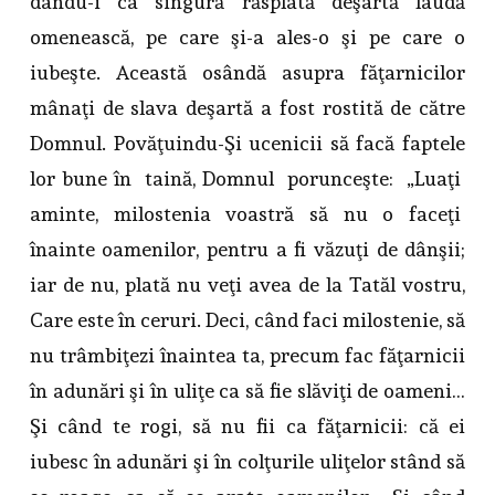
dându-i ca singură răsplată deşartă laudă
omenească, pe care şi-a ales-o şi pe care o
iubeşte. Această osândă asupra făţarnicilor
mânaţi de slava deşartă a fost rostită de către
Domnul. Povăţuindu-Şi ucenicii să facă faptele
lor bune în taină, Domnul porunceşte: „Luaţi
aminte, milostenia voastră să nu o faceţi
înainte oamenilor, pentru a fi văzuţi de dânşii;
iar de nu, plată nu veţi avea de la Tatăl vostru,
Care este în ceruri. Deci, când faci milostenie, să
nu trâmbiţezi înaintea ta, precum fac făţarnicii
în adunări şi în uliţe ca să fie slăviţi de oameni…
Şi când te rogi, să nu fii ca făţarnicii: că ei
iubesc în adunări şi în colţurile uliţelor stând să