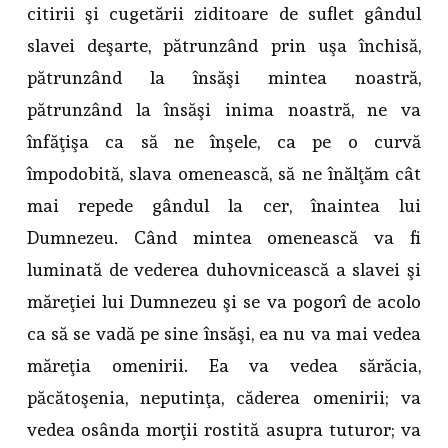
citirii şi cugetării ziditoare de suflet gândul
slavei deşarte, pătrunzând prin uşa închisă,
pătrunzând la însăşi mintea noastră,
pătrunzând la însăşi inima noastră, ne va
înfăţişa ca să ne înşele, ca pe o curvă
împodobită, slava omenească, să ne înălţăm cât
mai repede gândul la cer, înaintea lui
Dumnezeu. Când mintea omenească va fi
luminată de vederea duhovnicească a slavei şi
măreţiei lui Dumnezeu şi se va pogorî de acolo
ca să se vadă pe sine însăşi, ea nu va mai vedea
măreţia omenirii. Ea va vedea sărăcia,
păcătoşenia, neputinţa, căderea omenirii; va
vedea osânda morţii rostită asupra tuturor; va