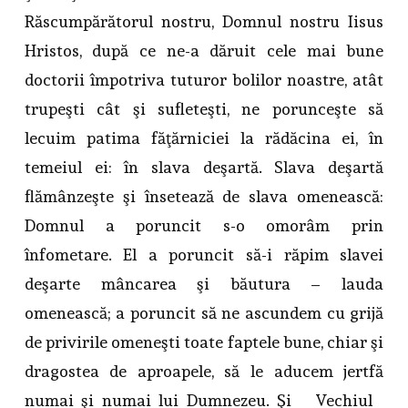
Răscumpărătorul nostru, Domnul nostru Iisus
Hristos, după ce ne-a dăruit cele mai bune
doctorii împotriva tuturor bolilor noastre, atât
trupeşti cât şi sufleteşti, ne porunceşte să
lecuim patima făţărniciei la rădăcina ei, în
temeiul ei: în slava deşartă. Slava deşartă
flămânzeşte şi însetează de slava omenească:
Domnul a poruncit s-o omorâm prin
înfometare. El a poruncit să-i răpim slavei
deşarte mâncarea şi băutura – lauda
omenească; a poruncit să ne ascundem cu grijă
de privirile omeneşti toate faptele bune, chiar şi
dragostea de aproapele, să le aducem jertfă
numai şi numai lui Dumnezeu. Şi Vechiul