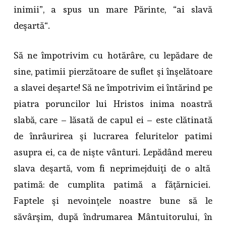
inimii”, a spus un mare Părinte, “ai slavă
deşartă“.
Să ne împotrivim cu hotărâre, cu lepădare de
sine, patimii pierzătoare de suflet şi înşelătoare
a slavei deşarte! Să ne împotrivim ei întărind pe
piatra poruncilor lui Hristos inima noastră
slabă, care – lăsată de capul ei – este clătinată
de înrâurirea şi lucrarea feluritelor patimi
asupra ei, ca de nişte vânturi. Lepădând mereu
slava deşartă, vom fi neprimejduiţi de o altă
patimă: de cumplita patimă a făţărniciei.
Faptele şi nevoinţele noastre bune să le
săvârşim, după îndrumarea Mântuitorului, în