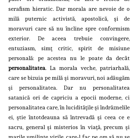
serafism hieratic. Dar morala are nevoie de o
milă puternic activistă, apostolică, şi de
moravuri care să nu încline spre conformism
exterior. De aceea trebuie convingere,
entuziasm, simţ critic, spirit de misiune
personală: pe acestea nu le poate da decât
personalitatea
. La morala veche, patriarhală,
care se bizuia pe milă şi moravuri, noi adăugăm
şi personalitatea. Dar nu personalitatea
satanică ori de capriciu a epocii moderne, ci
personalitatea care, în lucidităţile şi îndrăznelile
ei, ştie întotdeauna să întrevadă şi ceea ce e
sacru, general şi misterios în viaţă, precum şi
marile umilinţe virile, care-l fac pe om să nu se