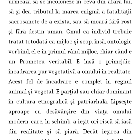
urmează să se încoloneze în ceva din afara lui,
să-şi dea tributul la marea enigmă a fatalităţii
sacrosancte de a exista, sau să moară fără rost
şi fără destin uman. Omul ca individ trebuie
tratat totodată ca mijloc şi scop, însă, ontologic
vorbind, el e în primul rând mijloc, chiar când e
un Prometeu veritabil. E însă o primejdie:
încadrarea pur vegetativă a omului în realitate.
Acest fel de încadrare e complet în regnul
animal şi vegetal. E parţial sau chiar dominant
în cultura etnografică şi patriarhală. Lipseşte
aproape cu desăvârşire din viaţa omului
modern, care, în schimb, a ieşit ori riscă să iasă
din realitate şi să piară. Decât ieşirea din