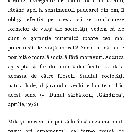
străine divergente ori când nu e în declin),
făcând apel la sentimentul pudoarei din om, îl
obligă efectiv pe acesta să se conformeze
formelor de viaţă ale societăţii, vedem că ele
sunt o garanţie puternică (poate cea mai
puternică) de viaţă morală! Socotim că nu e
posibilă o morală socială fără moravuri. Acestea
aşteaptă să fie din nou valorificate, de data
aceasta de către filosofi. Studiul societăţii
patriarhale, al ţăranului vechi, e foarte util în
acest sens. (v. Duhul sărbătorii, „Gândirea”,
aprilie, 1936).
Mila şi moravurile pot să fie însă ceva mai mult
pasiv ori ornamental, ca într-o frescă de