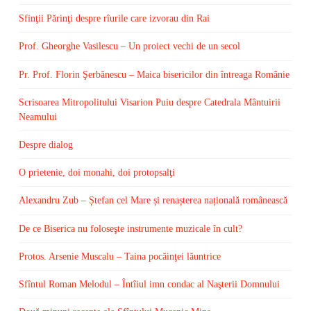
Sfinţii Părinţi despre rîurile care izvorau din Rai
Prof. Gheorghe Vasilescu – Un proiect vechi de un secol
Pr. Prof. Florin Şerbănescu – Maica bisericilor din întreaga Românie
Scrisoarea Mitropolitului Visarion Puiu despre Catedrala Mântuirii
Neamului
Despre dialog
O prietenie, doi monahi, doi protopsalţi
Alexandru Zub – Ștefan cel Mare și renașterea națională românească
De ce Biserica nu foloseşte instrumente muzicale în cult?
Protos. Arsenie Muscalu – Taina pocăinţei lăuntrice
Sfîntul Roman Melodul – Întîiul imn condac al Naşterii Domnului