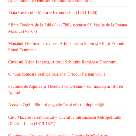
Două minuni recente ale Sfîntului Mucenic Mina
Viaţa Cuviosului Macarie Ieromonahul (1763-1836)
Sfînta Teodora de la Sihla (~+1780), ucenica Sf. Vasilie de la Poiana
Mărului (+1767)
Monahul Filotheu – Cuviosul Arhim. Justin Pârvu şi Sfinţii Primului
Sinod Ecumenic
Cuviosul Nifon Ionescu, ctitorul Schitului Românesc Prodromu
O nouă comoară psaltică paisiană: Triodul Paisian vol. 1
Paulinus de Aquilea şi Theodulf de Orleans – doi înşelaţi ai istoriei
Apusului
Aspazia Oţel – Părutul pogorămînt şi efectul duplicităţii
Cuv. Macarie Ieromonahul – Cuvînt la întronizarea Mitropolitului
Dionisie Lupu (1819-1821)
O minune a Cuviosului Iachint de la Cernica la Mănăstirea