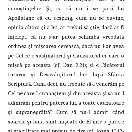
cunoştinţelor. Şi, ca să nu i se pară lui
Apollofane că eu resping, cum nu se cuvine,
opinia altora şi a lui, ar trebui să ştie, dacă ar fi
înţelept, că nu s-ar putea schimba vreodată
ordinea şi mişcarea cerească, dacă nu l-ar avea
pe Cel ce e susţinătorul şi Cauzatorul ei, care o
mişcă pe aceasta (cf. Dan 2,21); şi e Făcătorul
tuturor şi Desăvârşitorul lor după Sfânta
Scriptură. Cum, deci, nu trebuie să-l venerăm pe
Cel pe care-l cunoaştem şi din aceasta şi să nu-l
admirăm pentru puterea lui, a toate cauzatoare
şi supranegrăită? Cum să nu-l admir când
soarele şi luna sunt mişcate de El într-o putere
şi stabilitate mai presus de fire (cf. Iosua 10,12-