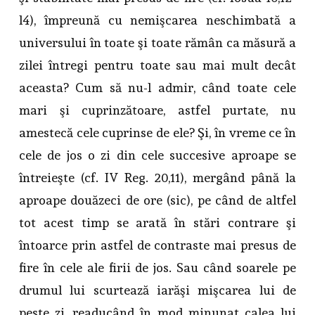
l4), împreună cu nemişcarea neschimbată a
universului în toate şi toate rămân ca măsură a
zilei întregi pentru toate sau mai mult decât
aceasta? Cum să nu-l admir, când toate cele
mari şi cuprinzătoare, astfel purtate, nu
amestecă cele cuprinse de ele? Şi, în vreme ce în
cele de jos o zi din cele succesive aproape se
întreieşte (cf. IV Reg. 20,11), mergând până la
aproape douăzeci de ore (sic), pe când de altfel
tot acest timp se arată în stări contrare şi
întoarce prin astfel de contraste mai presus de
fire în cele ale firii de jos. Sau când soarele pe
drumul lui scurtează iarăşi mişcarea lui de
peste zi, readucând în mod minunat calea lui