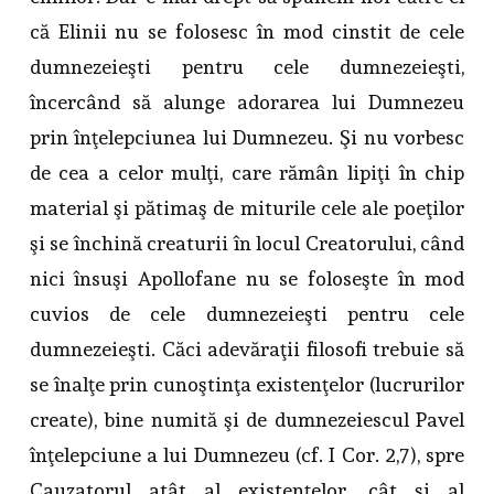
că Elinii nu se folosesc în mod cinstit de cele
dumnezeieşti pentru cele dumnezeieşti,
încercând să alunge adorarea lui Dumnezeu
prin înţelepciunea lui Dumnezeu. Şi nu vorbesc
de cea a celor mulţi, care rămân lipiţi în chip
material şi pătimaş de miturile cele ale poeţilor
şi se închină creaturii în locul Creatorului, când
nici însuşi Apollofane nu se foloseşte în mod
cuvios de cele dumnezeieşti pentru cele
dumnezeieşti. Căci adevăraţii filosofi trebuie să
se înalţe prin cunoştinţa existenţelor (lucrurilor
create), bine numită şi de dumnezeiescul Pavel
înţelepciune a lui Dumnezeu (cf. I Cor. 2,7), spre
Cauzatorul atât al existenţelor, cât şi al