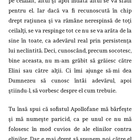
pe celălalt, altul şi apoi îndată altul se va sfădi
pentru el. Iar dacă va fi recunoscută în chip
drept raţiunea şi va rămâne nerespinsă de toţi
ceilalţi, se va respinge tot ce nu se va arăta de la
sine în toate, ca adevărul real prin persistenţa
lui neclintită. Deci, cunoscând, precum socotesc,
bine aceasta, nu m-am grăbit să grăiesc către
Elini sau către alţii. Ci îmi ajunge să-mi dea
Dumnezeu să cunosc întâi adevărul, apoi
ştiindu-l, să vorbesc despre el cum trebuie.
Tu însă spui că sofistul Apollofane mă bârfeşte
şi mă numeşte paricid, ca pe unul ce nu mă
folosesc în mod cuvios de ale elinilor contra
elinilor. Dar e mai drept să spunem noi către el