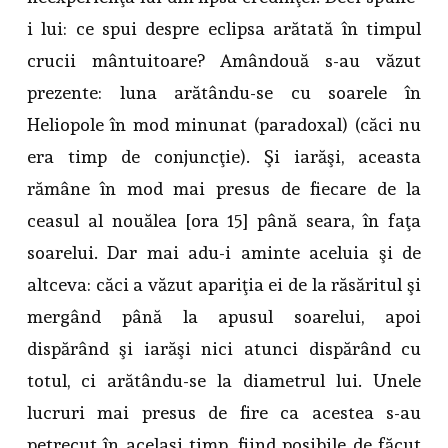
i lui: ce spui despre eclipsa arătată în timpul
crucii mântuitoare? Amândouă s-au văzut
prezente: luna arătându-se cu soarele în
Heliopole în mod minunat (paradoxal) (căci nu
era timp de conjuncţie). Şi iarăşi, aceasta
rămâne în mod mai presus de fiecare de la
ceasul al nouălea [ora 15] până seara, în faţa
soarelui. Dar mai adu-i aminte aceluia şi de
altceva: căci a văzut apariţia ei de la răsăritul şi
mergând până la apusul soarelui, apoi
dispărând şi iarăşi nici atunci dispărând cu
totul, ci arătându-se la diametrul lui. Unele
lucruri mai presus de fire ca acestea s-au
petrecut în acelaşi timp, fiind posibile de făcut