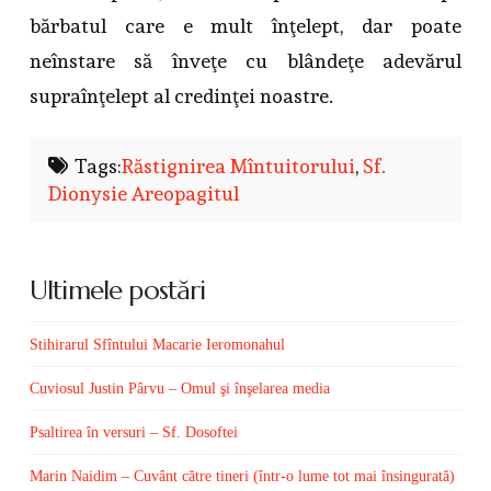
bărbatul care e mult înţelept, dar poate
neînstare să înveţe cu blândeţe adevărul
supraînţelept al credinţei noastre.
Tags:
Răstignirea Mîntuitorului
,
Sf.
Dionysie Areopagitul
Ultimele postări
Stihirarul Sfîntului Macarie Ieromonahul
Cuviosul Justin Pârvu – Omul şi înşelarea media
Psaltirea în versuri – Sf. Dosoftei
Marin Naidim – Cuvânt către tineri (într-o lume tot mai însingurată)