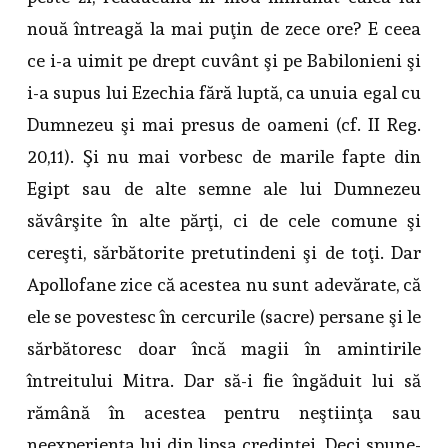
nouă întreagă la mai puţin de zece ore? E ceea
ce i-a uimit pe drept cuvânt şi pe Babilonieni şi
i-a supus lui Ezechia fără luptă, ca unuia egal cu
Dumnezeu şi mai presus de oameni (cf. II Reg.
20,11). Şi nu mai vorbesc de marile fapte din
Egipt sau de alte semne ale lui Dumnezeu
săvârşite în alte părţi, ci de cele comune şi
cereşti, sărbătorite pretutindeni şi de toţi. Dar
Apollofane zice că acestea nu sunt adevărate, că
ele se povestesc în cercurile (sacre) persane şi le
sărbătoresc doar încă magii în amintirile
întreitului Mitra. Dar să-i fie îngăduit lui să
rămână în acestea pentru neştiinţa sau
neexperienţa lui din lipsa credinţei. Deci spune-