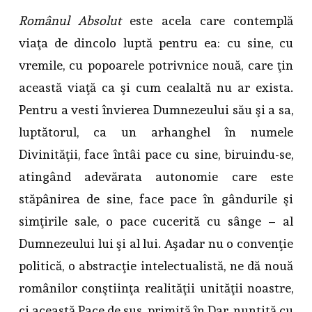
Românul Absolut
este acela care contemplă
viaţa de dincolo luptă pentru ea: cu sine, cu
vremile, cu popoarele potrivnice nouă, care ţin
această viaţă ca şi cum cealaltă nu ar exista.
Pentru a vesti învierea Dumnezeului său şi a sa,
luptătorul, ca un arhanghel în numele
Divinităţii, face întâi pace cu sine, biruindu-se,
atingând adevărata autonomie care este
stăpânirea de sine, face pace în gândurile şi
simţirile sale, o pace cucerită cu sânge – al
Dumnezeului lui şi al lui. Aşadar nu o convenţie
politică, o abstracţie intelectualistă, ne dă nouă
românilor conştiinţa realităţii unităţii noastre,
ci această Pace de sus, primită în Dar, nuntită cu