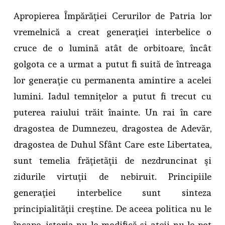
Apropierea Împărăţiei Cerurilor de Patria lor
vremelnică a creat generaţiei interbelice o
cruce de o lumină atât de orbitoare, încât
golgota ce a urmat a putut fi suită de întreaga
lor generaţie cu permanenta amintire a acelei
lumini. Iadul temniţelor a putut fi trecut cu
puterea raiului trăit înainte. Un rai în care
dragostea de Dumnezeu, dragostea de Adevăr,
dragostea de Duhul Sfânt Care este Libertatea,
sunt temelia frăţietăţii de nezdruncinat şi
zidurile virtuţii de nebiruit. Principiile
generaţiei interbelice sunt sinteza
principialităţii creştine. De aceea politica nu le
încape, istoria nu le modifică şi ateii nu le pot