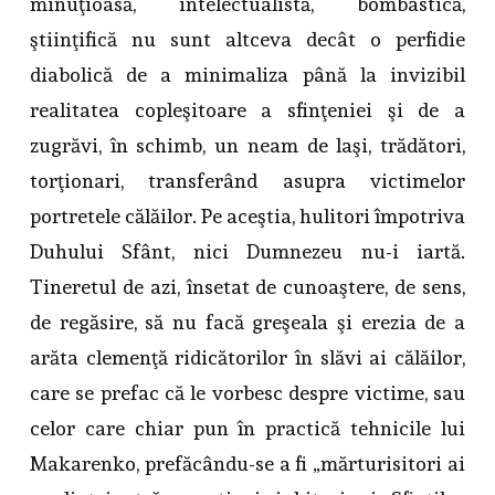
minuţioasă, intelectualistă, bombastică,
ştiinţifică nu sunt altceva decât o perfidie
diabolică de a minimaliza până la invizibil
realitatea copleşitoare a sfinţeniei şi de a
zugrăvi, în schimb, un neam de laşi, trădători,
torţionari, transferând asupra victimelor
portretele călăilor. Pe aceştia, hulitori împotriva
Duhului Sfânt, nici Dumnezeu nu-i iartă.
Tineretul de azi, însetat de cunoaştere, de sens,
de regăsire, să nu facă greşeala şi erezia de a
arăta clemenţă ridicătorilor în slăvi ai călăilor,
care se prefac că le vorbesc despre victime, sau
celor care chiar pun în practică tehnicile lui
Makarenko, prefăcându-se a fi „mărturisitori ai