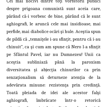
Cei mai nocivi dintre toţi vorbitorii publici
despre prigoana comunistă sunt aceia care,
părând că-i vorbesc de bine, părând că le sunt
aghiografi, le aruncă cele mai insidioase, mai
perfide, mai diabolice ocări şi hule. Aceştia spun
de pildă că „temniţele i-au sfinţit, pentru că i-au
chinuit”, ca şi cum am spune că Nero l-a sfinţit
pe Sfântul Pavel, iar nu Dumnezeu! Unii ca
aceştia subliniază până la paroxism
diversitatea şi abjecţia chinurilor ca prin
senzaţionalism să deturneze atenţia de la
adevărata minune: rezistenţa prin credinţă.
Toată pleiada de idei ale acestor falşi
aghiografi, îmbrăcate într-o retorică