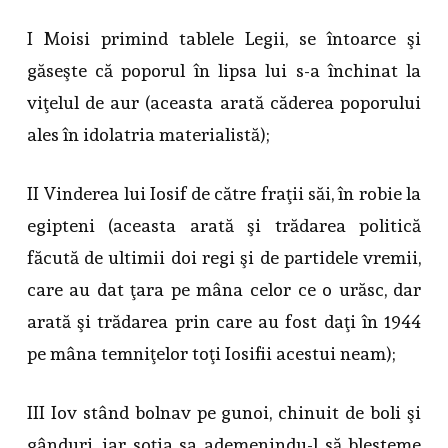
I Moisi primind tablele Legii, se întoarce şi
găseşte că poporul în lipsa lui s-a închinat la
viţelul de aur (aceasta arată căderea poporului
ales în idolatria materialistă);
II Vinderea lui Iosif de către fraţii săi, în robie la
egipteni (aceasta arată şi trădarea politică
făcută de ultimii doi regi şi de partidele vremii,
care au dat ţara pe mâna celor ce o urăsc, dar
arată şi trădarea prin care au fost daţi în 1944
pe mâna temniţelor toţi Iosifii acestui neam);
III Iov stând bolnav pe gunoi, chinuit de boli şi
gânduri, iar soţia sa ademenindu-l să blesteme