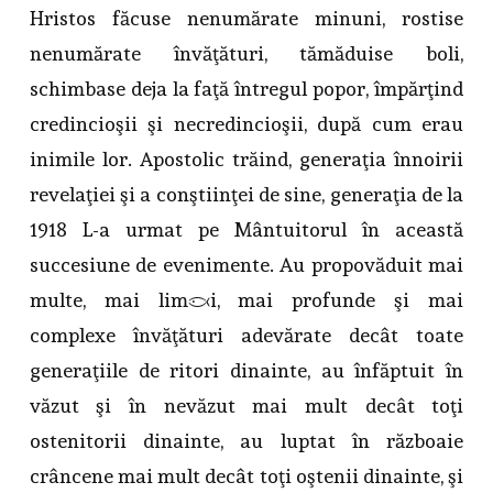
Hristos făcuse nenumărate minuni, rostise
nenumărate învăţături, tămăduise boli,
schimbase deja la faţă întregul popor, împărţind
credincioşii şi necredincioşii, după cum erau
inimile lor. Apostolic trăind, generaţia înnoirii
revelaţiei şi a conştiinţei de sine, generaţia de la
1918 L-a urmat pe Mântuitorul în această
succesiune de evenimente. Au propovăduit mai
multe, mai limpezi, mai profunde şi mai
complexe învăţături adevărate decât toate
generaţiile de ritori dinainte, au înfăptuit în
văzut şi în nevăzut mai mult decât toţi
ostenitorii dinainte, au luptat în războaie
crâncene mai mult decât toţi oştenii dinainte, şi