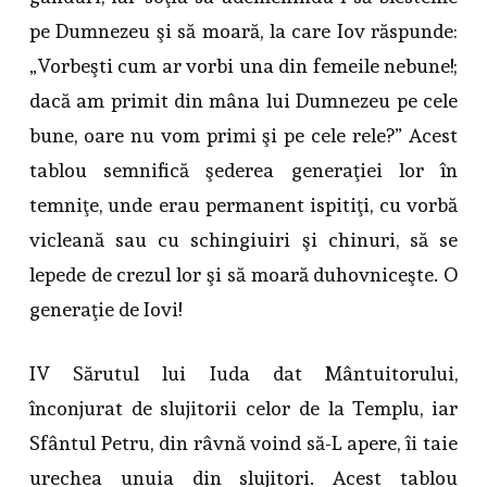
pe Dumnezeu şi să moară, la care Iov răspunde:
„Vorbeşti cum ar vorbi una din femeile nebune!;
dacă am primit din mâna lui Dumnezeu pe cele
bune, oare nu vom primi şi pe cele rele?” Acest
tablou semnifică şederea generaţiei lor în
temniţe, unde erau permanent ispitiţi, cu vorbă
vicleană sau cu schingiuiri şi chinuri, să se
lepede de crezul lor şi să moară duhovniceşte. O
generaţie de Iovi!
IV Sărutul lui Iuda dat Mântuitorului,
înconjurat de slujitorii celor de la Templu, iar
Sfântul Petru, din râvnă voind să-L apere, îi taie
urechea unuia din slujitori. Acest tablou