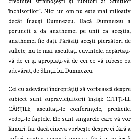
credinţei strămoşeşti şi iubitori ai Sfinţilor
închisorilor”. Nici un om nu este mai milostiv
decât Însuşi Dumnezeu. Dacă Dumnezeu a
poruncit a da anathemei pe unii ca aceştia,
anathemei fie daţi. Părăsiţi aceşti pierzători de
suflete, nu le mai ascultaţi cuvintele, depărtaţi-
vă de ei şi apropiaţi-vă de cei ce vă iubesc cu
adevărat, de Sfinţii lui Dumnezeu.
Cei cu adevărat îndreptăţiţi să vorbească despre
subiect sunt supravieţuitorii înşişi: CITIŢI-LE
CĂRŢILE, ascultaţi-le conferinţele, predicile,
vedeţi-le faptele. Ele sunt singurele care vă vor
lămuri. Iar dacă cineva vorbeşte despre ei fără a
suferi pentru această onoare, fără a se jertfi