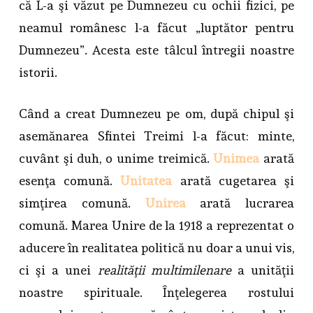
că L-a şi văzut pe Dumnezeu cu ochii fizici, pe
neamul românesc l-a făcut „luptător pentru
Dumnezeu”. Acesta este tâlcul întregii noastre
istorii.
Când a creat Dumnezeu pe om, după chipul şi
asemănarea Sfintei Treimi l-a făcut: minte,
cuvânt şi duh, o unime treimică.
Unimea
arată
esenţa comună.
Unitatea
arată cugetarea şi
simţirea comună.
Unirea
arată lucrarea
comună. Marea Unire de la 1918 a reprezentat o
aducere în realitatea politică nu doar a unui vis,
ci şi a unei
realităţii multimilenare
a unităţii
noastre spirituale. Înţelegerea rostului