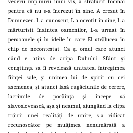
vederii împlinirii unui vis, a strălucit tocmai
pentru că nu s-a încrezut în sine. A crezut în
Dumnezeu. L-a cunoscut, L-a ocrotit în sine, L-a
mărturisit înaintea oamenilor, L-a urmat în
persoanele şi în ideile în care El strălucea în
chip de necontestat. Ca şi omul care atunci
când e atins de aripa Duhului Sfânt şi
conştiinţa sa îi revelează unitatea, întregimea
fiinţei sale, şi unimea lui de spirit cu cei
asemenea, şi atunci lasă rugăciunile de cerere,
lacrimile de pocăinţă şi începe să
slavoslovească, aşa şi neamul, ajungând la clipa
trăirii unei realităţi de unire, s-a ridicat
recunoscător pe mulţimea nenumărată a