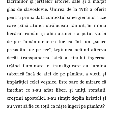
lacrimilor şi jertfelor istoriei sale şi a înălţat
glas de slavoslovie. Unirea de la 1918 a oferit
pentru prima dată contextul sinergiei unor raze
care până atunci străluceau tăinuit, în inima
fiecărui român, şi abia atunci s-a putut vorbi
despre înmănuncherea lor ca într-un „soare
preasfânt de pe cer”, Legiunea nefiind altceva
decât transpunerea laică a cinului îngeresc,
trăind iluminare, o transfigurare cu lumina
taborică încă de aici de pe pământ, a vieţii şi
împărăţiei celei veşnice. Este oare de mirare că
imediat ce s-au aflat liberi şi uniţi, românii,
creştini apostolici, s-au simţit deplin hristici şi
au vrut să fie cu toţii ca nişte îngeri pe pământ?