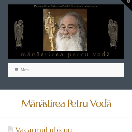
T
t
W
Menu
Mănăstirea Petru Vodă
Vacarmul ubicuu