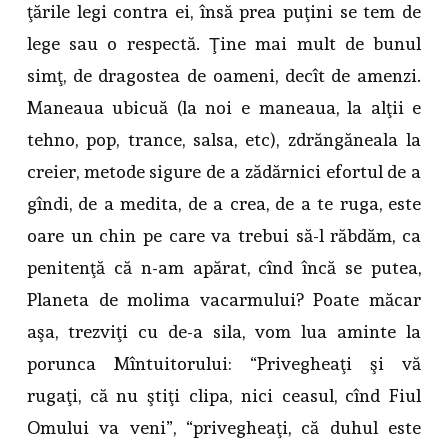
ţările legi contra ei, însă prea puţini se tem de
lege sau o respectă. Ţine mai mult de bunul
simţ, de dragostea de oameni, decît de amenzi.
Maneaua ubicuă (la noi e maneaua, la alţii e
tehno, pop, trance, salsa, etc), zdrăngăneala la
creier, metode sigure de a zădărnici efortul de a
gîndi, de a medita, de a crea, de a te ruga, este
oare un chin pe care va trebui să-l răbdăm, ca
penitenţă că n-am apărat, cînd încă se putea,
Planeta de molima vacarmului? Poate măcar
aşa, trezviţi cu de-a sila, vom lua aminte la
porunca Mîntuitorului: “Privegheaţi şi vă
rugaţi, că nu ştiţi clipa, nici ceasul, cînd Fiul
Omului va veni”, “privegheaţi, că duhul este