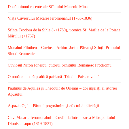
Două minuni recente ale Sfîntului Mucenic Mina
Viaţa Cuviosului Macarie Ieromonahul (1763-1836)
Sfînta Teodora de la Sihla (~+1780), ucenica Sf. Vasilie de la Poiana
Mărului (+1767)
Monahul Filotheu – Cuviosul Arhim. Justin Pârvu şi Sfinţii Primului
Sinod Ecumenic
Cuviosul Nifon Ionescu, ctitorul Schitului Românesc Prodromu
O nouă comoară psaltică paisiană: Triodul Paisian vol. 1
Paulinus de Aquilea şi Theodulf de Orleans – doi înşelaţi ai istoriei
Apusului
Aspazia Oţel – Părutul pogorămînt şi efectul duplicităţii
Cuv. Macarie Ieromonahul – Cuvînt la întronizarea Mitropolitului
Dionisie Lupu (1819-1821)