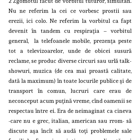
2 Zgomotul făcut de vorbitul tuturor, simultan.
Nu ne referim la cei ce vorbesc prostii sau
erezii, ici colo. Ne referim la vorbitul ca fapt
devenit în tandem cu respiraţia – vorbitul
general, la telefoanele mobile, prezenţa peste
tot a televizoarelor, unde de obicei susură
reclame, se produc diverse circuri sau urlă talk-
showuri, muzica (de cea mai proastă calitate,
dată la maximum) în toate locurile publice şi de
transport în comun, lucruri care erau de
neconceput acum puţină vreme, cînd oamenii se
respectau între ei. Era de neimaginat ca cineva
-care nu e grec, italian, american sau rrom- să
discute aşa încît să audă toţi problemele sale