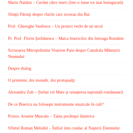
Marin Naidim – Cuvânt către tineri (într-o lume tot mai însingurată)
Sfinţii Părinţi despre rîurile care izvorau din Rai
Prof. Gheorghe Vasilescu – Un proiect vechi de un secol
Pr. Prof. Florin Şerbănescu – Maica bisericilor din întreaga Românie
Scrisoarea Mitropolitului Visarion Puiu despre Catedrala Mântuirii
Neamului
Despre dialog
O prietenie, doi monahi, doi protopsalţi
Alexandru Zub – Ștefan cel Mare și renașterea națională românească
De ce Biserica nu foloseşte instrumente muzicale în cult?
Protos. Arsenie Muscalu – Taina pocăinţei lăuntrice
Sfîntul Roman Melodul – Întîiul imn condac al Naşterii Domnului