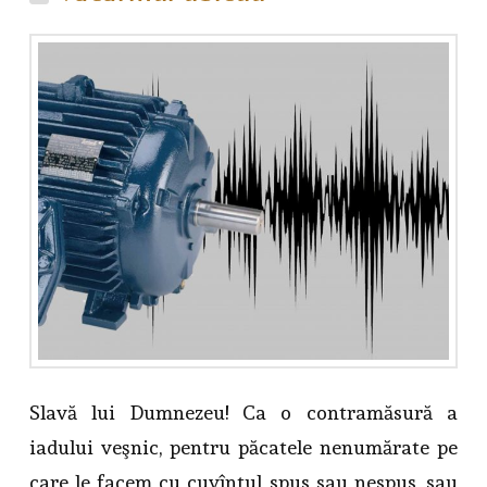
Slavă lui Dumnezeu! Ca o contramăsură a
iadului veşnic, pentru păcatele nenumărate pe
care le facem cu cuvîntul spus sau nespus, sau