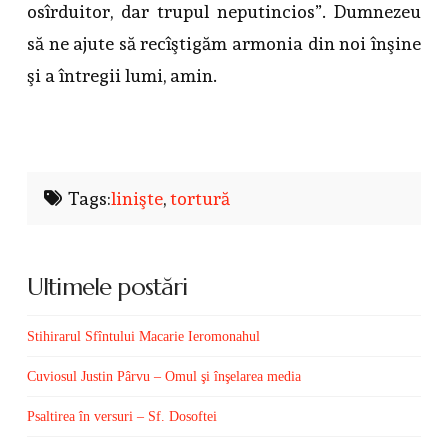
osîrduitor, dar trupul neputincios”. Dumnezeu
să ne ajute să recîştigăm armonia din noi înşine
şi a întregii lumi, amin.
Tags:
linişte
,
tortură
Ultimele postări
Stihirarul Sfîntului Macarie Ieromonahul
Cuviosul Justin Pârvu – Omul şi înşelarea media
Psaltirea în versuri – Sf. Dosoftei