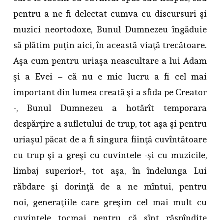
pentru a ne fi delectat cumva cu discursuri şi
muzici neortodoxe, Bunul Dumnezeu îngăduie
să plătim puţin aici, în această viaţă trecătoare.
Aşa cum pentru uriaşa neascultare a lui Adam
şi a Evei – că nu e mic lucru a fi cel mai
important din lumea creată şi a sfida pe Creator
-, Bunul Dumnezeu a hotărît temporara
despărţire a sufletului de trup, tot aşa şi pentru
uriaşul păcat de a fi singura fiinţă cuvîntătoare
cu trup şi a greşi cu cuvintele -şi cu muzicile,
limbaj superior!-, tot aşa, în îndelunga Lui
răbdare şi dorinţă de a ne mîntui, pentru
noi, generaţiile care greşim cel mai mult cu
cuvintele tocmai pentru că sînt răspîndite