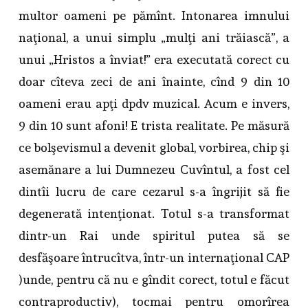
multor oameni pe pămînt. Intonarea imnului
naţional, a unui simplu „mulţi ani trăiască”, a
unui „Hristos a înviat!” era executată corect cu
doar cîteva zeci de ani înainte, cînd 9 din 10
oameni erau apţi dpdv muzical. Acum e invers,
9 din 10 sunt afoni! E trista realitate. Pe măsură
ce bolşevismul a devenit global, vorbirea, chip şi
asemănare a lui Dumnezeu Cuvîntul, a fost cel
dintîi lucru de care cezarul s-a îngrijit să fie
degenerată intenţionat. Totul s-a transformat
dintr-un Rai unde spiritul putea să se
desfăşoare întrucîtva, într-un internaţional CAP
)unde, pentru că nu e gîndit corect, totul e făcut
contraproductiv), tocmai pentru omorîrea