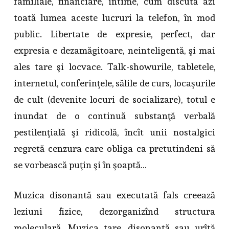
familiale, financiare, intime, cum discută azi
toată lumea aceste lucruri la telefon, în mod
public. Libertate de expresie, perfect, dar
expresia e dezamăgitoare, neinteligentă, şi mai
ales tare şi locvace. Talk-showurile, tabletele,
internetul, conferinţele, sălile de curs, locaşurile
de cult (devenite locuri de socializare), totul e
inundat de o continuă substanţă verbală
pestilenţială şi ridicolă, încît unii nostalgici
regretă cenzura care obliga ca pretutindeni să
se vorbească puţin şi în şoaptă…
Muzica disonantă sau executată fals creează
leziuni fizice, dezorganizînd structura
moleculară. Muzica tare, disonantă sau urîtă