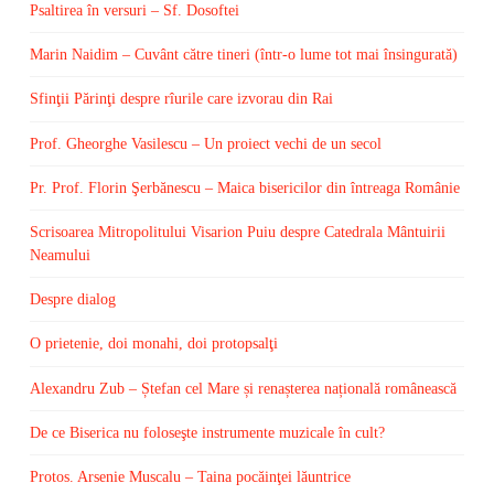
Psaltirea în versuri – Sf. Dosoftei
Marin Naidim – Cuvânt către tineri (într-o lume tot mai însingurată)
Sfinţii Părinţi despre rîurile care izvorau din Rai
Prof. Gheorghe Vasilescu – Un proiect vechi de un secol
Pr. Prof. Florin Şerbănescu – Maica bisericilor din întreaga Românie
Scrisoarea Mitropolitului Visarion Puiu despre Catedrala Mântuirii
Neamului
Despre dialog
O prietenie, doi monahi, doi protopsalţi
Alexandru Zub – Ștefan cel Mare și renașterea națională românească
De ce Biserica nu foloseşte instrumente muzicale în cult?
Protos. Arsenie Muscalu – Taina pocăinţei lăuntrice