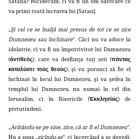
Satana? Nicidecum; ci va fi un om oarecare ce
va primi toată lucrarea lui [Satan].
„
Şi cel ce se înalţă mai presus de tot ce se zice
Dumnezeu sau închinare
“. Căci nu va aduce la
idolatrie, ci va fi un împotrivitor lui Dumnezeu
(
ἀντίθεός
), care va desfiinţa toţi zeii (
πάντας
καταλύσει τοὺς θεοὺς
), şi va porunci să fie el
închinat în locul lui Dumnezeu, şi va şedea în
templul lui Dumnezeu, nu numai în cel din
Ierusalim, ci în Bisericile (
Ἐκκλησίας
) de
pretutindeni.
„
Arătându-se pe sine, zice, că ar fi el Dumnezeu
“.
Nu a spus „
zicîndu-se
“, ci încercând a se dovedi;