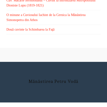
Cuv. Macarie Ieromonahul – Cuvînt la întronizarea Mitropolitului
Dionisie Lupu (1819-1821)
O minune a Cuviosului Iachint de la Cernica la Mănăstirea
Simonopetra din Athos
Două cuvinte la Schimbarea la Faţă
Mănăstirea Petru Vodă