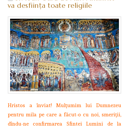
va desfiinţa toate religiile
Hristos a înviat! Mulţumim lui Dumnezeu
pentru mila pe care a făcut-o cu noi, smeriţii,
dîndu-ne confirmarea Sfintei Lumini de la