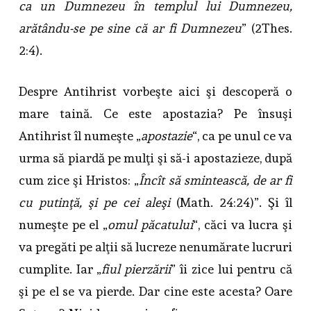
ca un Dumnezeu în templul lui Dumnezeu,
arătându-se pe sine că ar fi Dumnezeu
” (2Thes.
2:4).
Despre Antihrist vorbeşte aici şi descoperă o
mare taină. Ce este apostazia? Pe însuşi
Antihrist îl numeşte „
apostazie
“, ca pe unul ce va
urma să piardă pe mulţi şi să-i apostazieze, după
cum zice şi Hristos: „
Încît să smintească, de ar fi
cu putinţă, şi pe cei aleşi
(Math. 24:24)”. Şi îl
numeşte pe el „
omul păcatului
“, căci va lucra şi
va pregăti pe alţii să lucreze nenumărate lucruri
cumplite. Iar „
fiul pierzării
” îi zice lui pentru că
şi pe el se va pierde. Dar cine este acesta? Oare