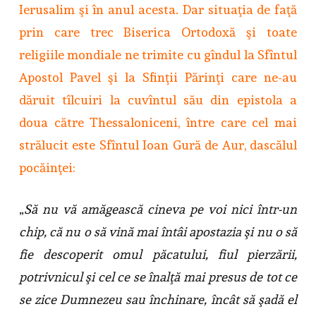
Ierusalim şi în anul acesta. Dar situaţia de faţă
prin care trec Biserica Ortodoxă şi toate
religiile mondiale ne trimite cu gîndul la Sfîntul
Apostol Pavel şi la Sfinţii Părinţi care ne-au
dăruit tîlcuiri la cuvîntul său din epistola a
doua către Thessaloniceni, între care cel mai
strălucit este Sfîntul Ioan Gură de Aur, dascălul
pocăinţei:
„
Să nu vă amăgească cineva pe voi nici într-un
chip, că nu o să vină mai întâi apostazia şi nu o să
fie descoperit omul păcatului, fiul pierzării,
potrivnicul şi cel ce se înalţă mai presus de tot ce
se zice Dumnezeu sau închinare, încât să şadă el