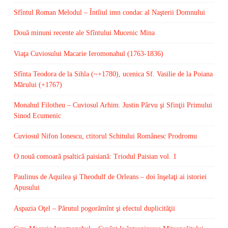
Sfîntul Roman Melodul – Întîiul imn condac al Naşterii Domnului
Două minuni recente ale Sfîntului Mucenic Mina
Viaţa Cuviosului Macarie Ieromonahul (1763-1836)
Sfînta Teodora de la Sihla (~+1780), ucenica Sf. Vasilie de la Poiana
Mărului (+1767)
Monahul Filotheu – Cuviosul Arhim. Justin Pârvu şi Sfinţii Primului
Sinod Ecumenic
Cuviosul Nifon Ionescu, ctitorul Schitului Românesc Prodromu
O nouă comoară psaltică paisiană: Triodul Paisian vol. 1
Paulinus de Aquilea şi Theodulf de Orleans – doi înşelaţi ai istoriei
Apusului
Aspazia Oţel – Părutul pogorămînt şi efectul duplicităţii