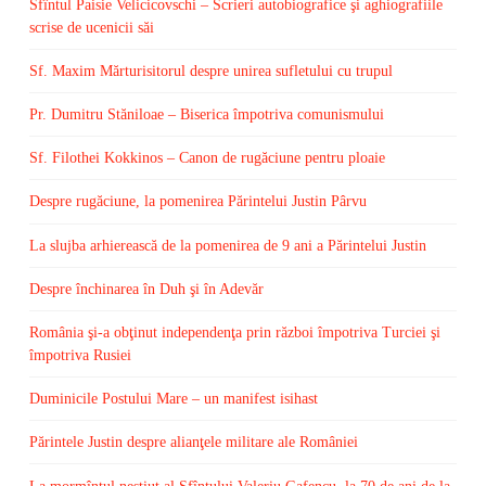
Sfîntul Paisie Velicicovschi – Scrieri autobiografice şi aghiografiile
scrise de ucenicii săi
Sf. Maxim Mărturisitorul despre unirea sufletului cu trupul
Pr. Dumitru Stăniloae – Biserica împotriva comunismului
Sf. Filothei Kokkinos – Canon de rugăciune pentru ploaie
Despre rugăciune, la pomenirea Părintelui Justin Pârvu
La slujba arhierească de la pomenirea de 9 ani a Părintelui Justin
Despre închinarea în Duh şi în Adevăr
România şi-a obţinut independenţa prin război împotriva Turciei şi
împotriva Rusiei
Duminicile Postului Mare – un manifest isihast
Părintele Justin despre alianţele militare ale României