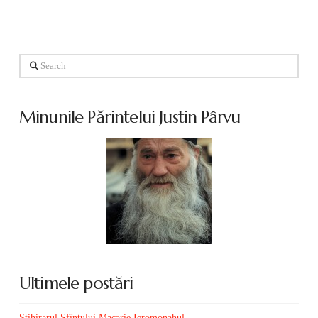
Search
Minunile Părintelui Justin Pârvu
Ultimele postări
Stihirarul Sfîntului Macarie Ieromonahul