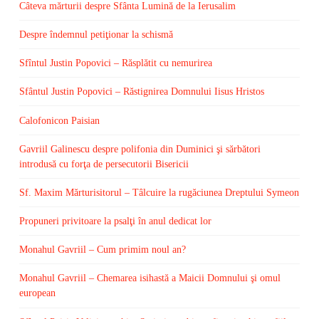
Câteva mărturii despre Sfânta Lumină de la Ierusalim
Despre îndemnul petiţionar la schismă
Sfîntul Justin Popovici – Răsplătit cu nemurirea
Sfântul Justin Popovici – Răstignirea Domnului Iisus Hristos
Calofonicon Paisian
Gavriil Galinescu despre polifonia din Duminici şi sărbători
introdusă cu forţa de persecutorii Bisericii
Sf. Maxim Mărturisitorul – Tâlcuire la rugăciunea Dreptului Symeon
Propuneri privitoare la psalţi în anul dedicat lor
Monahul Gavriil – Cum primim noul an?
Monahul Gavriil – Chemarea isihastă a Maicii Domnului şi omul
european