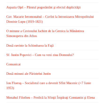
Aspazia Oţel – Părutul pogorămînt şi efectul duplicităţii
Cuv. Macarie Ieromonahul – Cuvînt la întronizarea Mitropolitului
Dionisie Lupu (1819-1821)
O minune a Cuviosului Iachint de la Cernica la Mănăstirea
Simonopetra din Athos
Două cuvinte la Schimbarea la Faţă
Sf. Iustin Popovici – Cum va veni ziua Domnului?
Comunicat
Două minuni ale Părintelui Justin
Ion Flueraş – Socialistul care a devenit Sfînt Mucenic (+7 Iunie
1953)
Monahul Filotheu – Predică la Sfinţii Împăraţi Constantin şi Elena