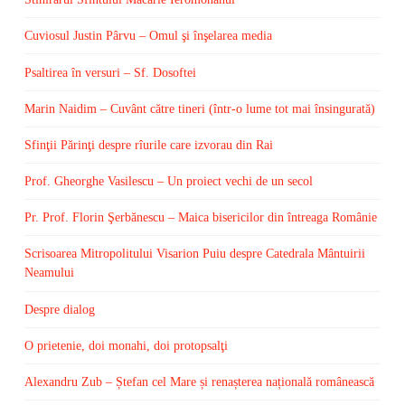
Cuviosul Justin Pârvu – Omul şi înşelarea media
Psaltirea în versuri – Sf. Dosoftei
Marin Naidim – Cuvânt către tineri (într-o lume tot mai însingurată)
Sfinţii Părinţi despre rîurile care izvorau din Rai
Prof. Gheorghe Vasilescu – Un proiect vechi de un secol
Pr. Prof. Florin Şerbănescu – Maica bisericilor din întreaga Românie
Scrisoarea Mitropolitului Visarion Puiu despre Catedrala Mântuirii
Neamului
Despre dialog
O prietenie, doi monahi, doi protopsalţi
Alexandru Zub – Ștefan cel Mare și renașterea națională românească