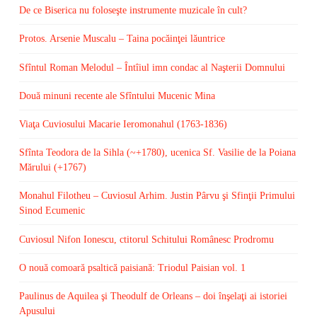
De ce Biserica nu foloseşte instrumente muzicale în cult?
Protos. Arsenie Muscalu – Taina pocăinţei lăuntrice
Sfîntul Roman Melodul – Întîiul imn condac al Naşterii Domnului
Două minuni recente ale Sfîntului Mucenic Mina
Viaţa Cuviosului Macarie Ieromonahul (1763-1836)
Sfînta Teodora de la Sihla (~+1780), ucenica Sf. Vasilie de la Poiana
Mărului (+1767)
Monahul Filotheu – Cuviosul Arhim. Justin Pârvu şi Sfinţii Primului
Sinod Ecumenic
Cuviosul Nifon Ionescu, ctitorul Schitului Românesc Prodromu
O nouă comoară psaltică paisiană: Triodul Paisian vol. 1
Paulinus de Aquilea şi Theodulf de Orleans – doi înşelaţi ai istoriei
Apusului