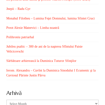
Jnepii – Radu Gyr
Monahul Filotheu – Lumina Feţei Domnului, lumina Sfintei Cruci
Preot Alexie Mateevici – Limba noastră
Polihroniu patriarhal
Jubileu psaltic – 300 de ani de la naşterea Sfîntului Paisie
Velicicovschi
Sărbătoare arhierească la Duminica Tuturor Sfinţilor
Ierom. Alexandru – Cuvînt la Duminica Sinodului I Ecumenic şi la
Cuviosul Părinte Justin Pârvu
Arhivă
Arhivă