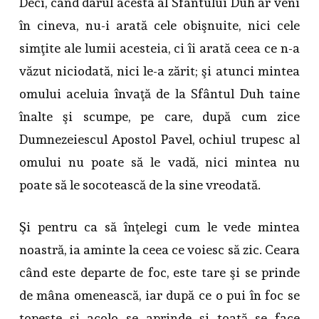
Deci, când darul acesta al Sfântului Duh ar veni
în cineva, nu-i arată cele obişnuite, nici cele
simţite ale lumii acesteia, ci îi arată ceea ce n-a
văzut niciodată, nici le-a zărit; şi atunci mintea
omului aceluia învaţă de la Sfântul Duh taine
înalte şi scumpe, pe care, după cum zice
Dumnezeiescul Apostol Pavel, ochiul trupesc al
omului nu poate să le vadă, nici mintea nu
poate să le socotească de la sine vreodată.
Şi pentru ca să înţelegi cum le vede mintea
noastră, ia aminte la ceea ce voiesc să zic. Ceara
când este departe de foc, este tare şi se prinde
de mâna omenească, iar după ce o pui în foc se
topeşte şi acolo se aprinde şi toată se face