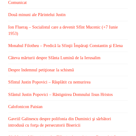
Comunicat
Două minuni ale Părintelui Justin
Ion Flueraş – Socialistul care a devenit Sfînt Mucenic (+7 Iunie
1953)
Monahul Filotheu – Predică la Sfinţii Împăraţi Constantin şi Elena
Câteva mărturii despre Sfânta Lumină de la Ierusalim
Despre îndemnul petiţionar la schismă
Sfîntul Justin Popovici – Răsplătit cu nemurirea
Sfântul Justin Popovici – Răstignirea Domnului Iisus Hristos
Calofonicon Paisian
Gavriil Galinescu despre polifonia din Duminici şi sărbători
introdusă cu forţa de persecutorii Bisericii