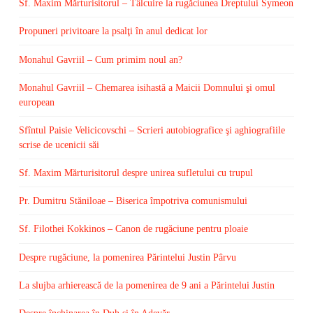
Sf. Maxim Mărturisitorul – Tâlcuire la rugăciunea Dreptului Symeon
Propuneri privitoare la psalţi în anul dedicat lor
Monahul Gavriil – Cum primim noul an?
Monahul Gavriil – Chemarea isihastă a Maicii Domnului şi omul
european
Sfîntul Paisie Velicicovschi – Scrieri autobiografice şi aghiografiile
scrise de ucenicii săi
Sf. Maxim Mărturisitorul despre unirea sufletului cu trupul
Pr. Dumitru Stăniloae – Biserica împotriva comunismului
Sf. Filothei Kokkinos – Canon de rugăciune pentru ploaie
Despre rugăciune, la pomenirea Părintelui Justin Pârvu
La slujba arhierească de la pomenirea de 9 ani a Părintelui Justin