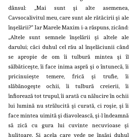
dânsul: „Mai sunt şi alte asemenea,
Cavsocalivitul meu, care sunt ale rătăcirii şi ale
înşelării?” Iar Marele Maxim i-a răspuns, zicând:
„Altele sunt semnele înşelării şi altele ale
darului; căci duhul cel rău al înşelăciunii când
se apropie de om îi tulbură mintea şi îl
sălbăticeşte, îi face inima aspră şi o întunecă, îi
pricinuieşte temere, frică şi trufie, îi
slăbănogeşte ochii, îi tulbură creierii, îi
înfiorează tot trupul, îi arată cu nălucire în ochii
lui lumină nu strălucită şi curată, ci roşie, şi îi
face mintea uimită şi diavolească, şi-l îndeamnă
să zică cu gura lui cuvinte necuvioase şi
hulitoare. Şi acela care vede pe însăşi duhul