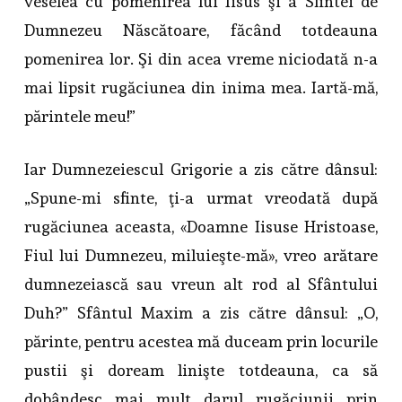
veselea cu pomenirea lui Iisus şi a Sfintei de
Dumnezeu Născătoare, făcând totdeauna
pomenirea lor. Şi din acea vreme niciodată n-a
mai lipsit rugăciunea din inima mea. Iartă-mă,
părintele meu!”
Iar Dumnezeiescul Grigorie a zis către dânsul:
„Spune-mi sfinte, ţi-a urmat vreodată după
rugăciunea aceasta, «Doamne Iisuse Hristoase,
Fiul lui Dumnezeu, miluieşte-mă», vreo arătare
dumnezeiască sau vreun alt rod al Sfântului
Duh?” Sfântul Maxim a zis către dânsul: „O,
părinte, pentru acestea mă duceam prin locurile
pustii şi doream linişte totdeauna, ca să
dobândesc mai mult darul rugăciunii prin