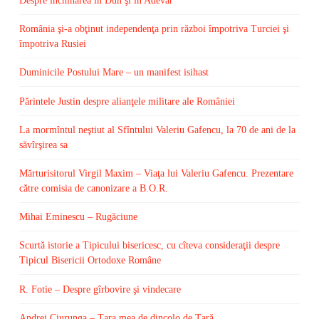
Despre închinarea în Duh şi în Adevăr
România şi-a obţinut independenţa prin război împotriva Turciei şi
împotriva Rusiei
Duminicile Postului Mare – un manifest isihast
Părintele Justin despre alianţele militare ale României
La mormîntul neştiut al Sfîntului Valeriu Gafencu, la 70 de ani de la
săvîrşirea sa
Mărturisitorul Virgil Maxim – Viaţa lui Valeriu Gafencu. Prezentare
către comisia de canonizare a B.O.R.
Mihai Eminescu – Rugăciune
Scurtă istorie a Tipicului bisericesc, cu cîteva consideraţii despre
Tipicul Bisericii Ortodoxe Române
R. Fotie – Despre gîrbovire şi vindecare
Andrei Ciurunga – Ţara mea de dincolo de Ţară