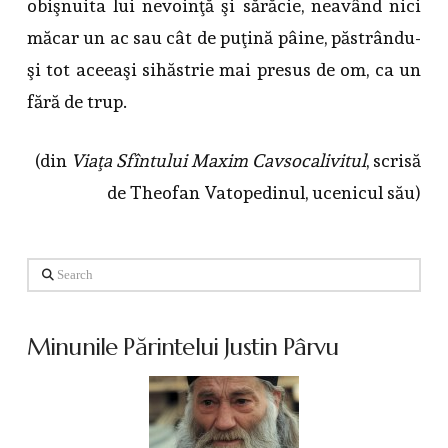
obişnuita lui nevoinţă şi sărăcie, neavând nici
măcar un ac sau cât de puţină pâine, păstrându-
şi tot aceeaşi sihăstrie mai presus de om, ca un
fără de trup.
(din
Viaţa Sfîntului Maxim Cavsocalivitul
, scrisă
de Theofan Vatopedinul, ucenicul său)
Search
Minunile Părintelui Justin Pârvu