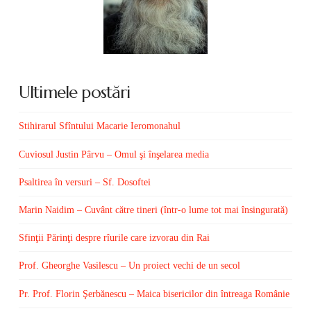
Ultimele postări
Stihirarul Sfîntului Macarie Ieromonahul
Cuviosul Justin Pârvu – Omul şi înşelarea media
Psaltirea în versuri – Sf. Dosoftei
Marin Naidim – Cuvânt către tineri (într-o lume tot mai însingurată)
Sfinţii Părinţi despre rîurile care izvorau din Rai
Prof. Gheorghe Vasilescu – Un proiect vechi de un secol
Pr. Prof. Florin Şerbănescu – Maica bisericilor din întreaga Românie