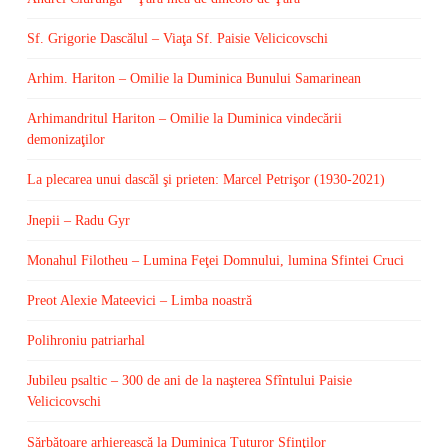
Sf. Grigorie Dascălul – Viaţa Sf. Paisie Velicicovschi
Arhim. Hariton – Omilie la Duminica Bunului Samarinean
Arhimandritul Hariton – Omilie la Duminica vindecării
demonizaţilor
La plecarea unui dascăl şi prieten: Marcel Petrişor (1930-2021)
Jnepii – Radu Gyr
Monahul Filotheu – Lumina Feţei Domnului, lumina Sfintei Cruci
Preot Alexie Mateevici – Limba noastră
Polihroniu patriarhal
Jubileu psaltic – 300 de ani de la naşterea Sfîntului Paisie
Velicicovschi
Sărbătoare arhierească la Duminica Tuturor Sfinţilor