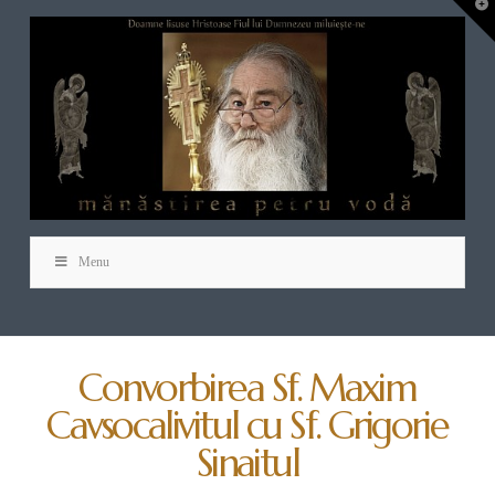
T
t
W
Menu
Convorbirea Sf. Maxim
Cavsocalivitul cu Sf. Grigorie
Sinaitul