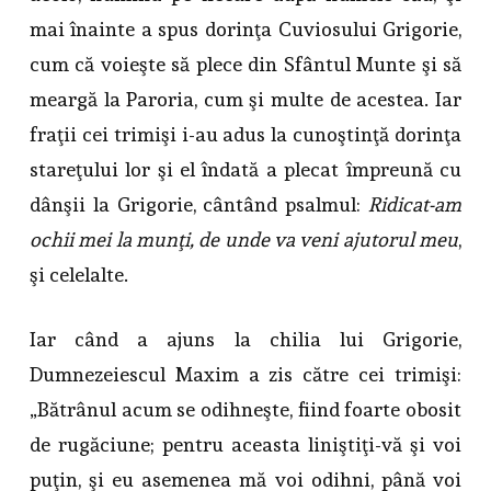
mai înainte a spus dorinţa Cuviosului Grigorie,
cum că voieşte să plece din Sfântul Munte şi să
meargă la Paroria, cum şi multe de acestea. Iar
fraţii cei trimişi i-au adus la cunoştinţă dorinţa
stareţului lor şi el îndată a plecat împreună cu
dânşii la Grigorie, cântând psalmul:
Ridicat-am
ochii mei la munţi, de unde va veni ajutorul meu
,
şi celelalte.
Iar când a ajuns la chilia lui Grigorie,
Dumnezeiescul Maxim a zis către cei trimişi:
„Bătrânul acum se odihneşte, fiind foarte obosit
de rugăciune; pentru aceasta liniştiţi-vă şi voi
puţin, şi eu asemenea mă voi odihni, până voi