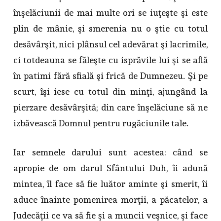
înşelăciunii de mai multe ori se iuţeşte şi este
plin de mânie, şi smerenia nu o ştie cu totul
desăvârşit, nici plânsul cel adevărat şi lacrimile,
ci totdeauna se făleşte cu isprăvile lui şi se află
în patimi fără sfială şi frică de Dumnezeu. Şi pe
scurt, îşi iese cu totul din minţi, ajungând la
pierzare desăvârşită; din care înşelăciune să ne
izbăvească Domnul pentru rugăciunile tale.
Iar semnele darului sunt acestea: când se
apropie de om darul Sfântului Duh, îi adună
mintea, îl face să fie luător aminte şi smerit, îi
aduce înainte pomenirea morţii, a păcatelor, a
Judecăţii ce va să fie şi a muncii veşnice, şi face