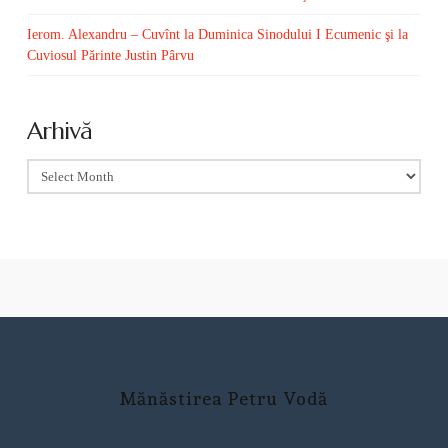
Ierom. Alexandru – Cuvînt la Duminica Sinodului I Ecumenic şi la
Cuviosul Părinte Justin Pârvu
Arhivă
Arhivă
Mănăstirea Petru Vodă