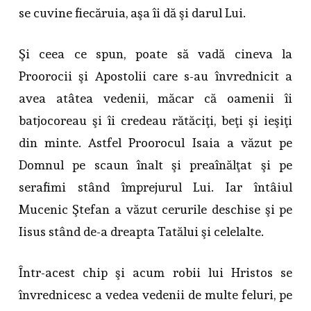
se cuvine fiecăruia, aşa îi dă şi darul Lui.
Şi ceea ce spun, poate să vadă cineva la
Proorocii şi Apostolii care s-au învrednicit a
avea atâtea vedenii, măcar că oamenii îi
batjocoreau şi îi credeau rătăciţi, beţi şi ieşiţi
din minte. Astfel Proorocul Isaia a văzut pe
Domnul pe scaun înalt şi preaînălţat şi pe
serafimi stând împrejurul Lui. Iar întâiul
Mucenic Ştefan a văzut cerurile deschise şi pe
Iisus stând de-a dreapta Tatălui şi celelalte.
Într-acest chip şi acum robii lui Hristos se
învrednicesc a vedea vedenii de multe feluri, pe