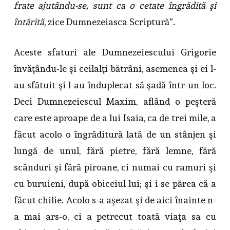
frate ajutându-se, sunt ca o cetate îngrădită şi
întărită
, zice Dumnezeiasca Scriptură”.
Aceste sfaturi ale Dumnezeiescului Grigorie
învăţându-le şi ceilalţi bătrâni, asemenea şi ei l-
au sfătuit şi l-au înduplecat să şadă într-un loc.
Deci Dumnezeiescul Maxim, aflând o peşteră
care este aproape de a lui Isaia, ca de trei mile, a
făcut acolo o îngrăditură lată de un stânjen şi
lungă de unul, fără pietre, fără lemne, fără
scânduri şi fără piroane, ci numai cu ramuri şi
cu buruieni, după obiceiul lui; şi i se părea că a
făcut chilie. Acolo s-a aşezat şi de aici înainte n-
a mai ars-o, ci a petrecut toată viaţa sa cu