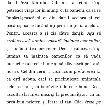
darul Prea-sfântului Duh, nu i-a trimis să-şi
petreacă viaţa lor în munţi, ci la oameni, ca să se
împărtăşească şi ei din darul acelora şi cei
păcătoşi să se facă sfinţi prin sfinţenia acelora.
Pentru aceasta a şi zis către dânşii:
Aşa să
strălucească lumina voastră înaintea oamenilor
,
şi nu înaintea pietrelor. Deci, strălucească şi
lumina ta înaintea oamenilor, ca să vadă
lucrurile tale cele bune şi să slăvească pe Tatăl
nostru Cel din ceruri. Lasă acum prefacerea ta
că eşti nebun, căci se pricinuieşte sminteală
celor ce nu ştiu isprăvile tale cele bune. Deci,
ascultă sfătuirea mea, şi fă precum îţi zic, ca un
prea-bun prieten şi frate al tău. Căci
frate pe