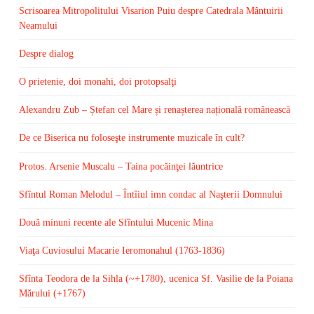
Scrisoarea Mitropolitului Visarion Puiu despre Catedrala Mântuirii
Neamului
Despre dialog
O prietenie, doi monahi, doi protopsalţi
Alexandru Zub – Ștefan cel Mare și renașterea națională românească
De ce Biserica nu foloseşte instrumente muzicale în cult?
Protos. Arsenie Muscalu – Taina pocăinţei lăuntrice
Sfîntul Roman Melodul – Întîiul imn condac al Naşterii Domnului
Două minuni recente ale Sfîntului Mucenic Mina
Viaţa Cuviosului Macarie Ieromonahul (1763-1836)
Sfînta Teodora de la Sihla (~+1780), ucenica Sf. Vasilie de la Poiana
Mărului (+1767)