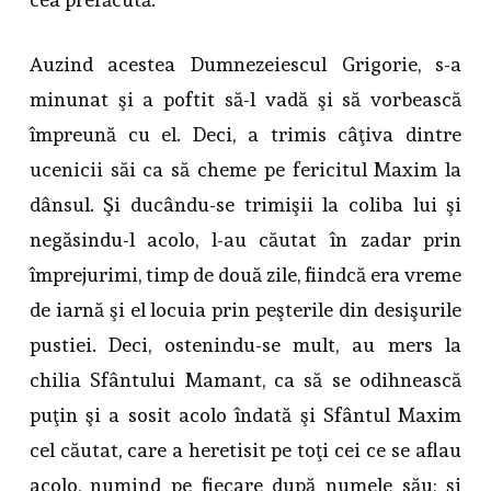
Auzind acestea Dumnezeiescul Grigorie, s-a
minunat şi a poftit să-l vadă şi să vorbească
împreună cu el. Deci, a trimis câţiva dintre
ucenicii săi ca să cheme pe fericitul Maxim la
dânsul. Şi ducându-se trimişii la coliba lui şi
negăsindu-l acolo, l-au căutat în zadar prin
împrejurimi, timp de două zile, fiindcă era vreme
de iarnă şi el locuia prin peşterile din desişurile
pustiei. Deci, ostenindu-se mult, au mers la
chilia Sfântului Mamant, ca să se odihnească
puţin şi a sosit acolo îndată şi Sfântul Maxim
cel căutat, care a heretisit pe toţi cei ce se aflau
acolo, numind pe fiecare după numele său; şi