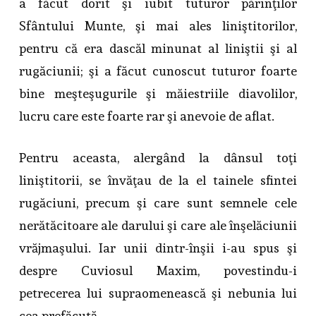
a făcut dorit şi iubit tuturor părinţilor
Sfântului Munte, şi mai ales liniştitorilor,
pentru că era dascăl minunat al liniştii şi al
rugăciunii; şi a făcut cunoscut tuturor foarte
bine meşteşugurile şi măiestriile diavolilor,
lucru care este foarte rar şi anevoie de aflat.
Pentru aceasta, alergând la dânsul toţi
liniştitorii, se învăţau de la el tainele sfintei
rugăciuni, precum şi care sunt semnele cele
nerătăcitoare ale darului şi care ale înşelăciunii
vrăjmaşului. Iar unii dintr-înşii i-au spus şi
despre Cuviosul Maxim, povestindu-i
petrecerea lui supraomenească şi nebunia lui
cea prefăcută.