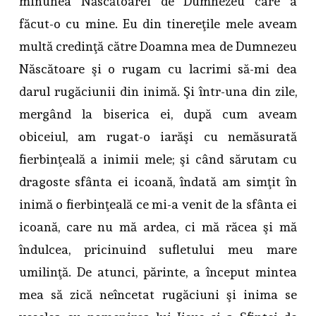
minunea Născătoarei de Dumnezeu care a
făcut-o cu mine. Eu din tinereţile mele aveam
multă credinţă către Doamna mea de Dumnezeu
Născătoare şi o rugam cu lacrimi să-mi dea
darul rugăciunii din inimă. Şi într-una din zile,
mergând la biserica ei, după cum aveam
obiceiul, am rugat-o iarăşi cu nemăsurată
fierbinţeală a inimii mele; şi când sărutam cu
dragoste sfânta ei icoană, îndată am simţit în
inimă o fierbinţeală ce mi-a venit de la sfânta ei
icoană, care nu mă ardea, ci mă răcea şi mă
îndulcea, pricinuind sufletului meu mare
umilinţă. De atunci, părinte, a început mintea
mea să zică neîncetat rugăciuni şi inima se