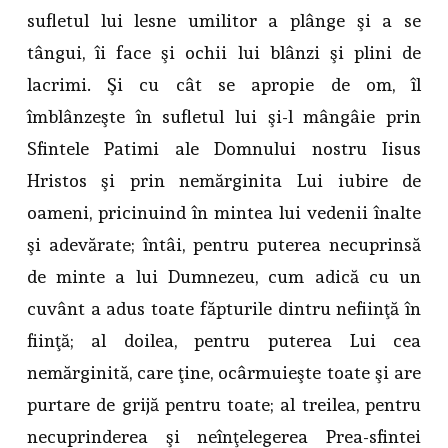
sufletul lui lesne umilitor a plânge şi a se
tângui, îi face şi ochii lui blânzi şi plini de
lacrimi. Şi cu cât se apropie de om, îl
îmblânzeşte în sufletul lui şi-l mângâie prin
Sfintele Patimi ale Domnului nostru Iisus
Hristos şi prin nemărginita Lui iubire de
oameni, pricinuind în mintea lui vedenii înalte
şi adevărate; întâi, pentru puterea necuprinsă
de minte a lui Dumnezeu, cum adică cu un
cuvânt a adus toate făpturile dintru nefiinţă în
fiinţă; al doilea, pentru puterea Lui cea
nemărginită, care ţine, ocârmuieşte toate şi are
purtare de grijă pentru toate; al treilea, pentru
necuprinderea şi neînţelegerea Prea-sfintei