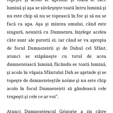
lumină şi aşa se săvârşeşte toată întru lumină şi
nu este chip să nu se topească în foc şi să nu se
facă ca apa. Aşa şi mintea omului, când este
singură, neunită cu Dumnezeu, înţelege acelea
câte sunt ale puterii ei; iar când se va apropia
de focul Dumnezeirii şi de Duhul cel Sfânt,
atunci se stăpâneşte cu totul de acea
dumnezeiască lumină, făcându-se toată lumină,
şi acolo în văpaia Sfântului Duh se aprinde şi se
topeşte de dumnezeieştile noime şi nu este chip
acolo în focul Dumnezeirii să gândească cele
trupeşti şi cele ce ar voi”.
Atunci Dumnezeiescul Grigorie a zis către