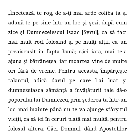
„Încetează, te rog, de a-ţi mai arde coliba ta şi
adună-te pe sine într-un loc şi şezi, după cum
zice şi Dumnezeiescul Isaac [Syrul], ca să faci
mai mult rod, folosind şi pe mulţi alţii, ca un
preaiscusit în fapta bună; căci iată, mai te-a
ajuns şi bătrâneţea, iar moartea vine de multe
ori fără de vreme. Pentru aceasta, împărţeşte
talantul, adică darul pe care l-ai luat şi
dumnezeiasca sămânţă a învăţăturii tale dă-o
poporului lui Dumnezeu, prin şederea ta într-un
loc, mai înainte până nu te va ajunge sfârşitul
vieţii, ca să iei în ceruri plată mai multă, pentru
folosul altora. Căci Domnul, dând Apostolilor