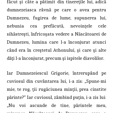
făcut şi câte a pătimit din tinereţile lui, adică
dumnezeiasca râvnă pe care o avea pentru
Dumnezeu, fugirea de lume, supunerea lui,
nebunia cea prefăcută, nevoinţele cele
sihăstreşti, înfricoşata vedere a Născătoarei de
Dumnezeu, lumina care l-a înconjurat atunci
când era în creştetul Athonului, şi care şi alte
dăţi l-a înconjurat, precum şi ispitele diavolilor.
Iar Dumnezeiescul Grigorie, întrerupând pe
cuviosul din cuvântarea lui, i-a zis: „Spune-mi
mie, te rog, ţii rugăciunea minţii, prea cinstite
părinte?” Iar cuviosul, zâmbind puţin, i-a zis lui:
„Nu voi ascunde de tine, părintele meu,