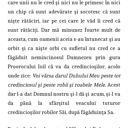
care unii nu le cred şi nici nu le primesc în nici
un chip că sunt adevărate şi socotesc că sunt
nişte rătăciri, iar pe cei care le văd îi cred că
sunt rătăciţi. Dar mă minunez foarte mult de
aceasta, cum oamenii aceia s-au întunecat şi au
orbit şi ca nişte orbi cu sufletul nu cred ce a
făgăduit nemincinosul Dumnezeu prin gura
Proorocului Ioil că va da credincioşilor, acolo
unde zice:
Voi vărsa darul Duhului Meu peste tot
credinciosul şi peste robii şi roabele Mele
. Acest
dar l-a dat Domnul nostru şi-l dă şi acum, şi-l va
da până la sfârşitul veacului tuturor
credincioşilor robilor Săi, după făgăduinţa Sa.