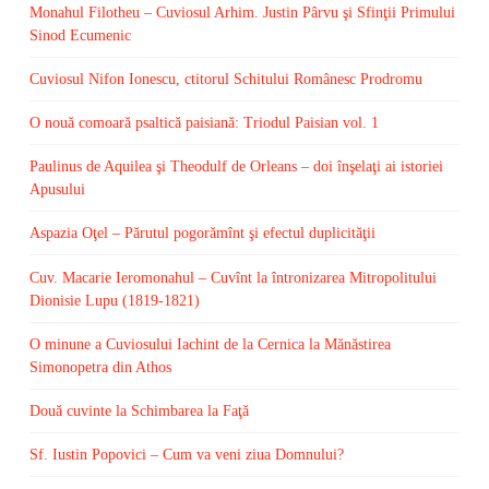
Monahul Filotheu – Cuviosul Arhim. Justin Pârvu şi Sfinţii Primului
Sinod Ecumenic
Cuviosul Nifon Ionescu, ctitorul Schitului Românesc Prodromu
O nouă comoară psaltică paisiană: Triodul Paisian vol. 1
Paulinus de Aquilea şi Theodulf de Orleans – doi înşelaţi ai istoriei
Apusului
Aspazia Oţel – Părutul pogorămînt şi efectul duplicităţii
Cuv. Macarie Ieromonahul – Cuvînt la întronizarea Mitropolitului
Dionisie Lupu (1819-1821)
O minune a Cuviosului Iachint de la Cernica la Mănăstirea
Simonopetra din Athos
Două cuvinte la Schimbarea la Faţă
Sf. Iustin Popovici – Cum va veni ziua Domnului?