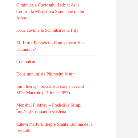
O minune a Cuviosului Iachint de la
Cernica la Mănăstirea Simonopetra din
Athos
Două cuvinte la Schimbarea la Faţă
Sf. Iustin Popovici – Cum va veni ziua
Domnului?
Comunicat
Două minuni ale Părintelui Justin
Ion Flueraş – Socialistul care a devenit
Sfînt Mucenic (+7 Iunie 1953)
Monahul Filotheu – Predică la Sfinţii
Împăraţi Constantin şi Elena
Câteva mărturii despre Sfânta Lumină de la
Ierusalim