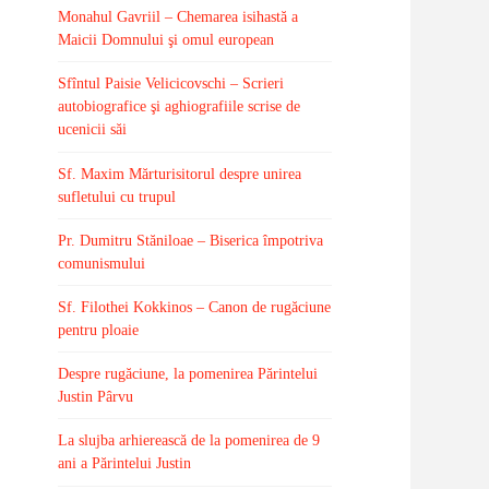
Monahul Gavriil – Chemarea isihastă a
Maicii Domnului şi omul european
Sfîntul Paisie Velicicovschi – Scrieri
autobiografice şi aghiografiile scrise de
ucenicii săi
Sf. Maxim Mărturisitorul despre unirea
sufletului cu trupul
Pr. Dumitru Stăniloae – Biserica împotriva
comunismului
Sf. Filothei Kokkinos – Canon de rugăciune
pentru ploaie
Despre rugăciune, la pomenirea Părintelui
Justin Pârvu
La slujba arhierească de la pomenirea de 9
ani a Părintelui Justin