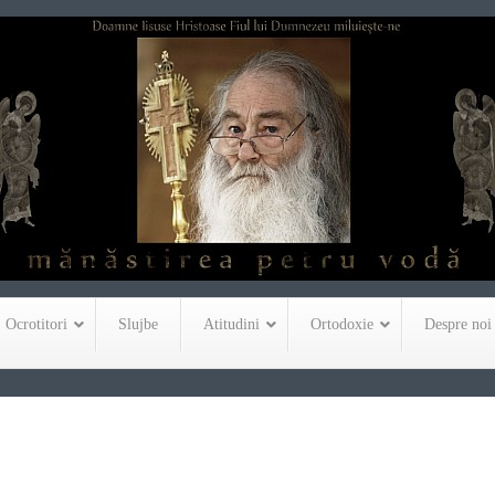
Ocrotitori
Slujbe
Atitudini
Ortodoxie
Despre noi