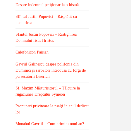
Despre îndemnul petiţionar la schismă
Sfîntul Justin Popovici – Răsplătit cu
nemurirea
Sfântul Justin Popovici – Răstignirea
Domnului Iisus Hristos
Calofonicon Paisian
Gavriil Galinescu despre polifonia din
Duminici şi sărbători introdusă cu forţa de
persecutorii Bisericii
Sf. Maxim Mărturisitorul – Tâlcuire la
rugăciunea Dreptului Symeon
Propuneri privitoare la psalţi în anul dedicat
lor
Monahul Gavriil – Cum primim noul an?