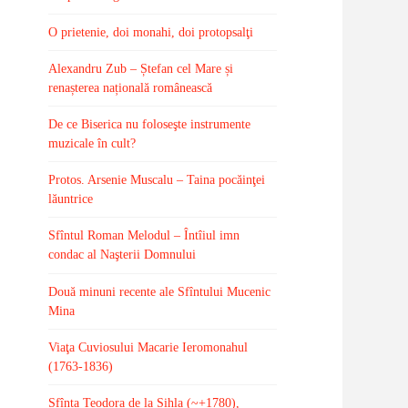
O prietenie, doi monahi, doi protopsalţi
Alexandru Zub – Ștefan cel Mare și
renașterea națională românească
De ce Biserica nu foloseşte instrumente
muzicale în cult?
Protos. Arsenie Muscalu – Taina pocăinţei
lăuntrice
Sfîntul Roman Melodul – Întîiul imn
condac al Naşterii Domnului
Două minuni recente ale Sfîntului Mucenic
Mina
Viaţa Cuviosului Macarie Ieromonahul
(1763-1836)
Sfînta Teodora de la Sihla (~+1780),