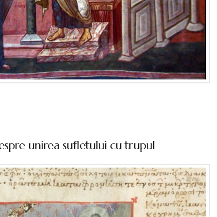
spre unirea sufletului cu trupul