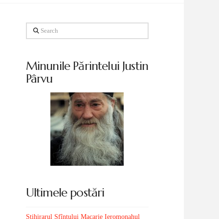
Search
Minunile Părintelui Justin
Pârvu
Ultimele postări
Stihirarul Sfîntului Macarie Ieromonahul