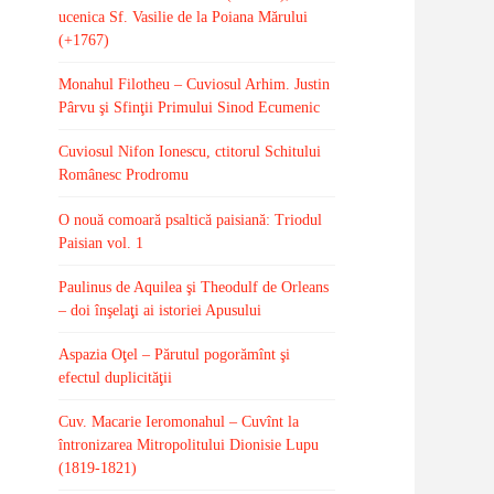
ucenica Sf. Vasilie de la Poiana Mărului
(+1767)
Monahul Filotheu – Cuviosul Arhim. Justin
Pârvu şi Sfinţii Primului Sinod Ecumenic
Cuviosul Nifon Ionescu, ctitorul Schitului
Românesc Prodromu
O nouă comoară psaltică paisiană: Triodul
Paisian vol. 1
Paulinus de Aquilea şi Theodulf de Orleans
– doi înşelaţi ai istoriei Apusului
Aspazia Oţel – Părutul pogorămînt şi
efectul duplicităţii
Cuv. Macarie Ieromonahul – Cuvînt la
întronizarea Mitropolitului Dionisie Lupu
(1819-1821)