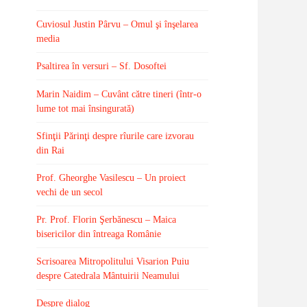
Cuviosul Justin Pârvu – Omul şi înşelarea
media
Psaltirea în versuri – Sf. Dosoftei
Marin Naidim – Cuvânt către tineri (într-o
lume tot mai însingurată)
Sfinţii Părinţi despre rîurile care izvorau
din Rai
Prof. Gheorghe Vasilescu – Un proiect
vechi de un secol
Pr. Prof. Florin Şerbănescu – Maica
bisericilor din întreaga Românie
Scrisoarea Mitropolitului Visarion Puiu
despre Catedrala Mântuirii Neamului
Despre dialog