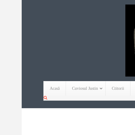
Acasă
Cuviosul Justin
Ctitorii