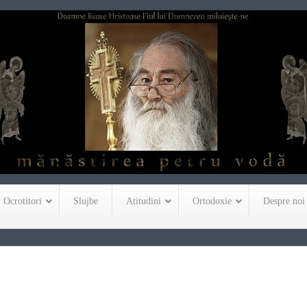
Ocrotitori
Slujbe
Atitudini
Ortodoxie
Despre noi