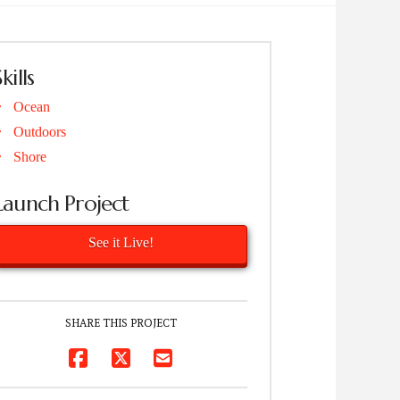
Skills
Ocean
Outdoors
Shore
Launch Project
See it Live!
SHARE THIS PROJECT