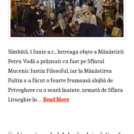
Sîmbătă, 1 Iunie a.c., întreaga obşte a Mănăstirii
Petru Vodă a prăznuit cu fast pe Sfîntul
Mucenic Iustin Filosoful, iar la Mănăstirea
Paltin s-a făcut o foarte frumoasă slujbă de
Priveghere cu o seară înainte, urmată de Sfînta
Liturghie în …
Read More