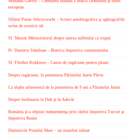
Monahul Gavriil – Chemarea isihastă a Maicii Domnului şi omul
european
Sfîntul Paisie Velicicovschi – Scrieri autobiografice şi aghiografiile
scrise de ucenicii săi
Sf. Maxim Mărturisitorul despre unirea sufletului cu trupul
Pr. Dumitru Stăniloae – Biserica împotriva comunismului
Sf. Filothei Kokkinos – Canon de rugăciune pentru ploaie
Despre rugăciune, la pomenirea Părintelui Justin Pârvu
La slujba arhierească de la pomenirea de 9 ani a Părintelui Justin
Despre închinarea în Duh şi în Adevăr
România şi-a obţinut independenţa prin război împotriva Turciei şi
împotriva Rusiei
Duminicile Postului Mare – un manifest isihast