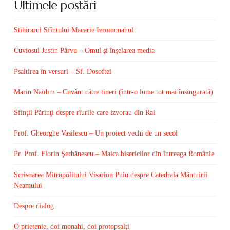
Ultimele postări
Stihirarul Sfîntului Macarie Ieromonahul
Cuviosul Justin Pârvu – Omul şi înşelarea media
Psaltirea în versuri – Sf. Dosoftei
Marin Naidim – Cuvânt către tineri (într-o lume tot mai însingurată)
Sfinţii Părinţi despre rîurile care izvorau din Rai
Prof. Gheorghe Vasilescu – Un proiect vechi de un secol
Pr. Prof. Florin Şerbănescu – Maica bisericilor din întreaga Românie
Scrisoarea Mitropolitului Visarion Puiu despre Catedrala Mântuirii
Neamului
Despre dialog
O prietenie, doi monahi, doi protopsalţi