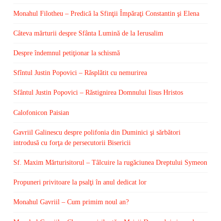
Monahul Filotheu – Predică la Sfinţii Împăraţi Constantin şi Elena
Câteva mărturii despre Sfânta Lumină de la Ierusalim
Despre îndemnul petiţionar la schismă
Sfîntul Justin Popovici – Răsplătit cu nemurirea
Sfântul Justin Popovici – Răstignirea Domnului Iisus Hristos
Calofonicon Paisian
Gavriil Galinescu despre polifonia din Duminici şi sărbători
introdusă cu forţa de persecutorii Bisericii
Sf. Maxim Mărturisitorul – Tâlcuire la rugăciunea Dreptului Symeon
Propuneri privitoare la psalţi în anul dedicat lor
Monahul Gavriil – Cum primim noul an?