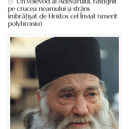
Un voievod al Adevărului, răstignit
pe crucea neamului şi strâns
îmbrăţişat de Hristos cel Înviat (smerit
polyhroniu)