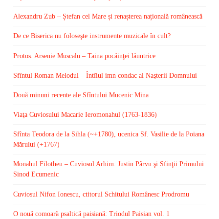
Alexandru Zub – Ștefan cel Mare și renașterea națională românească
De ce Biserica nu foloseşte instrumente muzicale în cult?
Protos. Arsenie Muscalu – Taina pocăinţei lăuntrice
Sfîntul Roman Melodul – Întîiul imn condac al Naşterii Domnului
Două minuni recente ale Sfîntului Mucenic Mina
Viaţa Cuviosului Macarie Ieromonahul (1763-1836)
Sfînta Teodora de la Sihla (~+1780), ucenica Sf. Vasilie de la Poiana
Mărului (+1767)
Monahul Filotheu – Cuviosul Arhim. Justin Pârvu şi Sfinţii Primului
Sinod Ecumenic
Cuviosul Nifon Ionescu, ctitorul Schitului Românesc Prodromu
O nouă comoară psaltică paisiană: Triodul Paisian vol. 1