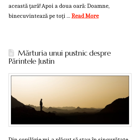
această ţară! Apoi a doua oară: Doamne,
binecuvintează pe toţi …
Read More
Mărturia unui pustnic despre
Părintele Justin
Din copilărie mi-a plăcut să stau în singurătate