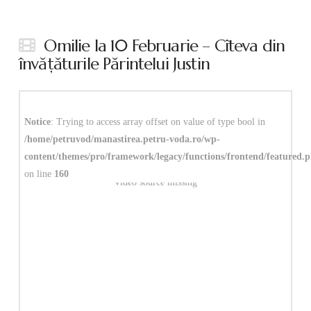
Omilie la 10 Februarie – Cîteva din
învăţăturile Părintelui Justin
Notice
: Trying to access array offset on value of type bool in
/home/petruvod/manastirea.petru-voda.ro/wp-
content/themes/pro/framework/legacy/functions/frontend/featured.
on line
160
Video source missing