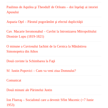
Paulinus de Aquilea şi Theodulf de Orleans – doi înşelaţi ai istoriei
Apusului
Aspazia Oţel – Părutul pogorămînt şi efectul duplicităţii
Cuv. Macarie Ieromonahul – Cuvînt la întronizarea Mitropolitului
Dionisie Lupu (1819-1821)
O minune a Cuviosului Iachint de la Cernica la Mănăstirea
Simonopetra din Athos
Două cuvinte la Schimbarea la Faţă
Sf. Iustin Popovici – Cum va veni ziua Domnului?
Comunicat
Două minuni ale Părintelui Justin
Ion Flueraş – Socialistul care a devenit Sfînt Mucenic (+7 Iunie
1953)