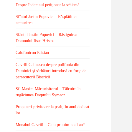
Despre îndemnul petiţionar la schismă
Sfîntul Justin Popovici – Răsplătit cu
nemurirea
Sfântul Justin Popovici – Răstignirea
Domnului Iisus Hristos
Calofonicon Paisian
Gavriil Galinescu despre polifonia din
Duminici şi sărbători introdusă cu forţa de
persecutorii Bisericii
Sf. Maxim Mărturisitorul – Tâlcuire la
rugăciunea Dreptului Symeon
Propuneri privitoare la psalţi în anul dedicat
lor
Monahul Gavriil – Cum primim noul an?