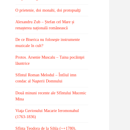
O prietenie, doi monahi, doi protopsalţi
Alexandru Zub – Ștefan cel Mare și
renașterea națională românească
De ce Biserica nu foloseşte instrumente
muzicale în cult?
Protos. Arsenie Muscalu – Taina pocăinţei
lăuntrice
Sfîntul Roman Melodul – Întîiul imn
condac al Naşterii Domnului
Două minuni recente ale Sfîntului Mucenic
Mina
Viaţa Cuviosului Macarie Ieromonahul
(1763-1836)
Sfînta Teodora de la Sihla (~+1780),