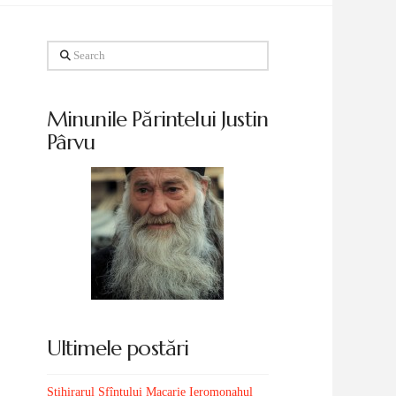
Search
Minunile Părintelui Justin
Pârvu
Ultimele postări
Stihirarul Sfîntului Macarie Ieromonahul