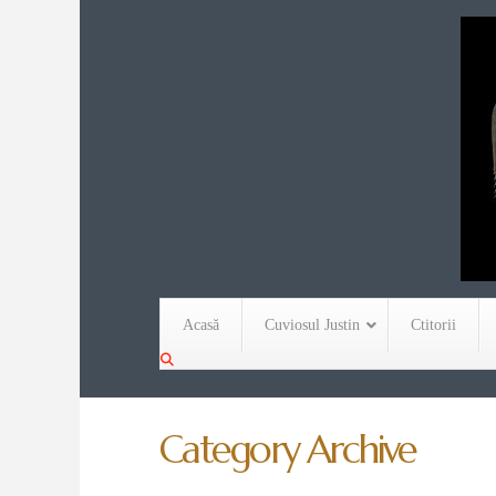
Acasă
Cuviosul Justin
Ctitorii
Category Archive