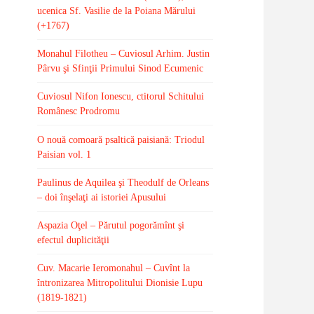
ucenica Sf. Vasilie de la Poiana Mărului
(+1767)
Monahul Filotheu – Cuviosul Arhim. Justin
Pârvu şi Sfinţii Primului Sinod Ecumenic
Cuviosul Nifon Ionescu, ctitorul Schitului
Românesc Prodromu
O nouă comoară psaltică paisiană: Triodul
Paisian vol. 1
Paulinus de Aquilea şi Theodulf de Orleans
– doi înşelaţi ai istoriei Apusului
Aspazia Oţel – Părutul pogorămînt şi
efectul duplicităţii
Cuv. Macarie Ieromonahul – Cuvînt la
întronizarea Mitropolitului Dionisie Lupu
(1819-1821)