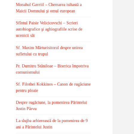
Monahul Gavriil – Chemarea isihastă a
Maicii Domnului şi omul european
Sfîntul Paisie Velicicovschi – Scrieri
autobiografice şi aghiografiile scrise de
ucenicii săi
Sf. Maxim Mărturisitorul despre unirea
sufletului cu trupul
Pr. Dumitru Stăniloae – Biserica împotriva
comunismului
Sf. Filothei Kokkinos – Canon de rugăciune
pentru ploaie
Despre rugăciune, la pomenirea Părintelui
Justin Pârvu
La slujba arhierească de la pomenirea de 9
ani a Părintelui Justin