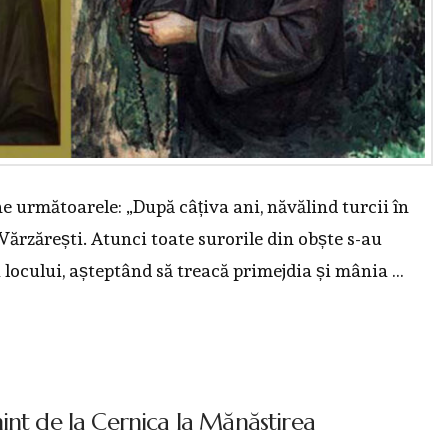
ne următoarele: „După câțiva ani, năvălind turcii în
 Vărzărești. Atunci toate surorile din obște s-au
a locului, așteptând să treacă primejdia și mânia …
int de la Cernica la Mănăstirea