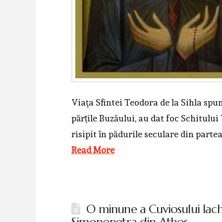
Viaţa Sfintei Teodora de la Sihla spu
părțile Buzăului, au dat foc Schitului
risipit în pădurile seculare din parte
Read More
O minune a Cuviosului Iach