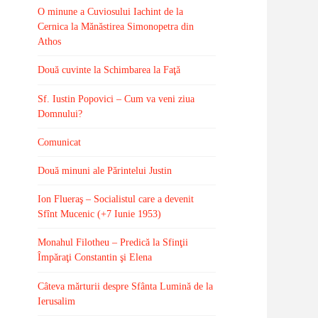
O minune a Cuviosului Iachint de la
Cernica la Mănăstirea Simonopetra din
Athos
Două cuvinte la Schimbarea la Faţă
Sf. Iustin Popovici – Cum va veni ziua
Domnului?
Comunicat
Două minuni ale Părintelui Justin
Ion Flueraş – Socialistul care a devenit
Sfînt Mucenic (+7 Iunie 1953)
Monahul Filotheu – Predică la Sfinţii
Împăraţi Constantin şi Elena
Câteva mărturii despre Sfânta Lumină de la
Ierusalim