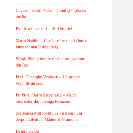
Cuviosul Justin Pârvu – Omul şi înşelarea
media
Psaltirea în versuri – Sf. Dosoftei
Marin Naidim – Cuvânt către tineri (într-o
lume tot mai însingurată)
Sfinţii Părinţi despre rîurile care izvorau
din Rai
Prof. Gheorghe Vasilescu – Un proiect
vechi de un secol
Pr. Prof. Florin Şerbănescu – Maica
bisericilor din întreaga Românie
Scrisoarea Mitropolitului Visarion Puiu
despre Catedrala Mântuirii Neamului
Despre dialog