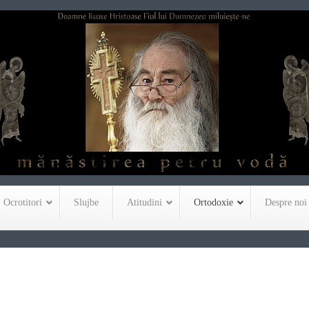
Ocrotitori
Slujbe
Atitudini
Ortodoxie
Despre noi