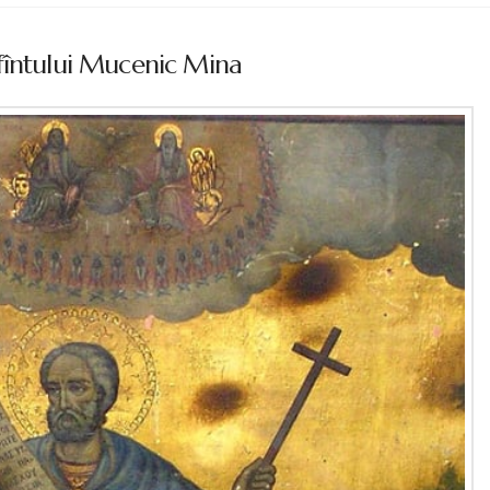
fîntului Mucenic Mina