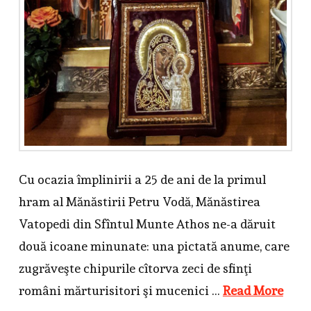
Cu ocazia împlinirii a 25 de ani de la primul
hram al Mănăstirii Petru Vodă, Mănăstirea
Vatopedi din Sfîntul Munte Athos ne-a dăruit
două icoane minunate: una pictată anume, care
zugrăveşte chipurile cîtorva zeci de sfinţi
români mărturisitori şi mucenici …
Read More