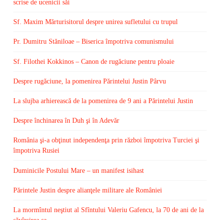
scrise de ucenicii săi
Sf. Maxim Mărturisitorul despre unirea sufletului cu trupul
Pr. Dumitru Stăniloae – Biserica împotriva comunismului
Sf. Filothei Kokkinos – Canon de rugăciune pentru ploaie
Despre rugăciune, la pomenirea Părintelui Justin Pârvu
La slujba arhierească de la pomenirea de 9 ani a Părintelui Justin
Despre închinarea în Duh şi în Adevăr
România şi-a obţinut independenţa prin război împotriva Turciei şi
împotriva Rusiei
Duminicile Postului Mare – un manifest isihast
Părintele Justin despre alianţele militare ale României
La mormîntul neştiut al Sfîntului Valeriu Gafencu, la 70 de ani de la