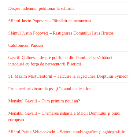
Despre îndemnul petiţionar la schismă
Sfîntul Justin Popovici – Răsplătit cu nemurirea
Sfântul Justin Popovici – Răstignirea Domnului Iisus Hristos
Calofonicon Paisian
Gavriil Galinescu despre polifonia din Duminici şi sărbători
introdusă cu forţa de persecutorii Bisericii
Sf. Maxim Mărturisitorul – Tâlcuire la rugăciunea Dreptului Symeon
Propuneri privitoare la psalţi în anul dedicat lor
Monahul Gavriil – Cum primim noul an?
Monahul Gavriil – Chemarea isihastă a Maicii Domnului şi omul
european
Sfîntul Paisie Velicicovschi – Scrieri autobiografice şi aghiografiile