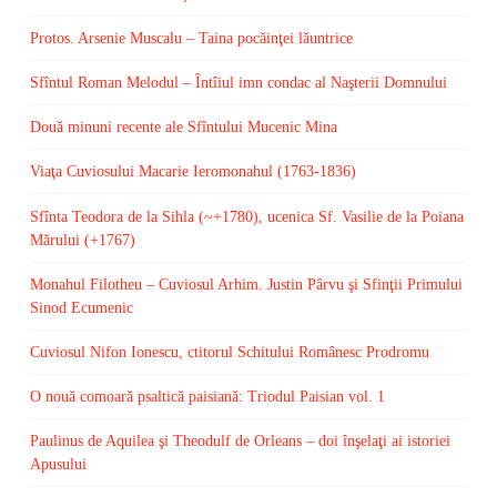
Protos. Arsenie Muscalu – Taina pocăinţei lăuntrice
Sfîntul Roman Melodul – Întîiul imn condac al Naşterii Domnului
Două minuni recente ale Sfîntului Mucenic Mina
Viaţa Cuviosului Macarie Ieromonahul (1763-1836)
Sfînta Teodora de la Sihla (~+1780), ucenica Sf. Vasilie de la Poiana
Mărului (+1767)
Monahul Filotheu – Cuviosul Arhim. Justin Pârvu şi Sfinţii Primului
Sinod Ecumenic
Cuviosul Nifon Ionescu, ctitorul Schitului Românesc Prodromu
O nouă comoară psaltică paisiană: Triodul Paisian vol. 1
Paulinus de Aquilea şi Theodulf de Orleans – doi înşelaţi ai istoriei
Apusului