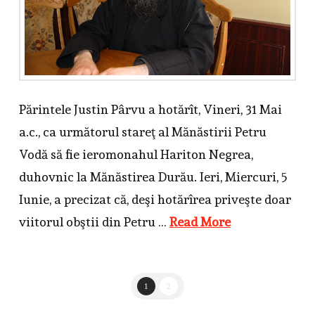
Părintele Justin Pârvu a hotărît, Vineri, 31 Mai
a.c., ca următorul stareţ al Mănăstirii Petru
Vodă să fie ieromonahul Hariton Negrea,
duhovnic la Mănăstirea Durău. Ieri, Miercuri, 5
Iunie, a precizat că, deşi hotărîrea priveşte doar
viitorul obştii din Petru …
Read More
1
2