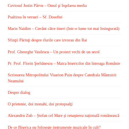
Cuviosul Justin Pârvu – Omul şi înşelarea media
Psaltirea în versuri – Sf. Dosoftei
Marin Naidim – Cuvânt către tineri (într-o lume tot mai însingurată)
Sfinţii Părinţi despre rîurile care izvorau din Rai
Prof. Gheorghe Vasilescu – Un proiect vechi de un secol
Pr. Prof. Florin Şerbănescu – Maica bisericilor din întreaga Românie
Scrisoarea Mitropolitului Visarion Puiu despre Catedrala Mântuirii
Neamului
Despre dialog
O prietenie, doi monahi, doi protopsalţi
Alexandru Zub – Ștefan cel Mare și renașterea națională românească
De ce Biserica nu foloseşte instrumente muzicale în cult?