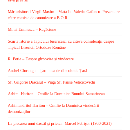
săvîrşirea sa
Mărturisitorul Virgil Maxim – Viaţa lui Valeriu Gafencu. Prezentare
către comisia de canonizare a B.O.R.
Mihai Eminescu – Rugăciune
Scurtă istorie a Tipicului bisericesc, cu cîteva consideraţii despre
Tipicul Bisericii Ortodoxe Române
R. Fotie – Despre gîrbovire şi vindecare
Andrei Ciurunga – Ţara mea de dincolo de Ţară
Sf. Grigorie Dascălul – Viaţa Sf. Paisie Velicicovschi
Arhim. Hariton – Omilie la Duminica Bunului Samarinean
Arhimandritul Hariton – Omilie la Duminica vindecării
demonizaţilor
La plecarea unui dascăl şi prieten: Marcel Petrişor (1930-2021)