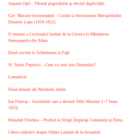
Aspazia Oţel – Părutul pogorămînt şi efectul duplicităţii
Cuv. Macarie Ieromonahul – Cuvînt la întronizarea Mitropolitului
Dionisie Lupu (1819-1821)
O minune a Cuviosului Iachint de la Cernica la Mănăstirea
Simonopetra din Athos
Două cuvinte la Schimbarea la Faţă
Sf. Iustin Popovici – Cum va veni ziua Domnului?
Comunicat
Două minuni ale Părintelui Justin
Ion Flueraş – Socialistul care a devenit Sfînt Mucenic (+7 Iunie
1953)
Monahul Filotheu – Predică la Sfinţii Împăraţi Constantin şi Elena
Câteva mărturii despre Sfânta Lumină de la Ierusalim