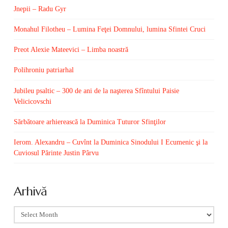
Jnepii – Radu Gyr
Monahul Filotheu – Lumina Feţei Domnului, lumina Sfintei Cruci
Preot Alexie Mateevici – Limba noastră
Polihroniu patriarhal
Jubileu psaltic – 300 de ani de la naşterea Sfîntului Paisie
Velicicovschi
Sărbătoare arhierească la Duminica Tuturor Sfinţilor
Ierom. Alexandru – Cuvînt la Duminica Sinodului I Ecumenic şi la
Cuviosul Părinte Justin Pârvu
Arhivă
Arhivă