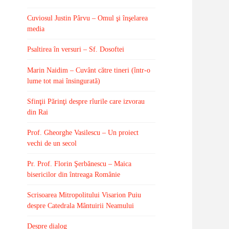
Cuviosul Justin Pârvu – Omul şi înşelarea
media
Psaltirea în versuri – Sf. Dosoftei
Marin Naidim – Cuvânt către tineri (într-o
lume tot mai însingurată)
Sfinţii Părinţi despre rîurile care izvorau
din Rai
Prof. Gheorghe Vasilescu – Un proiect
vechi de un secol
Pr. Prof. Florin Şerbănescu – Maica
bisericilor din întreaga Românie
Scrisoarea Mitropolitului Visarion Puiu
despre Catedrala Mântuirii Neamului
Despre dialog