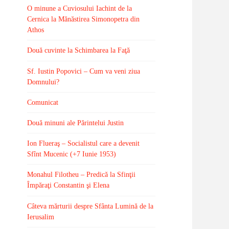
O minune a Cuviosului Iachint de la
Cernica la Mănăstirea Simonopetra din
Athos
Două cuvinte la Schimbarea la Faţă
Sf. Iustin Popovici – Cum va veni ziua
Domnului?
Comunicat
Două minuni ale Părintelui Justin
Ion Flueraş – Socialistul care a devenit
Sfînt Mucenic (+7 Iunie 1953)
Monahul Filotheu – Predică la Sfinţii
Împăraţi Constantin şi Elena
Câteva mărturii despre Sfânta Lumină de la
Ierusalim