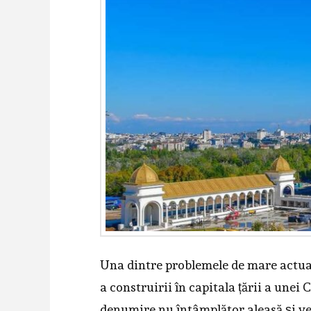
Una dintre problemele de mare actual
a construirii în capitala țării a unei
denumire nu întâmplător aleasă și veni