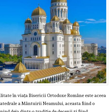
itate în viața Bisericii Ortodoxe Române este aceea
 Catedrale a Mântuirii Neamului, aceasta fiind o
nd deja dintr-o tradiție de decenii și fiind, …