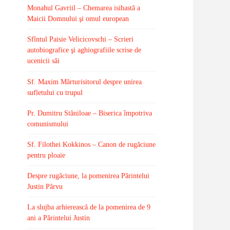
Monahul Gavriil – Chemarea isihastă a
Maicii Domnului şi omul european
Sfîntul Paisie Velicicovschi – Scrieri
autobiografice şi aghiografiile scrise de
ucenicii săi
Sf. Maxim Mărturisitorul despre unirea
sufletului cu trupul
Pr. Dumitru Stăniloae – Biserica împotriva
comunismului
Sf. Filothei Kokkinos – Canon de rugăciune
pentru ploaie
Despre rugăciune, la pomenirea Părintelui
Justin Pârvu
La slujba arhierească de la pomenirea de 9
ani a Părintelui Justin