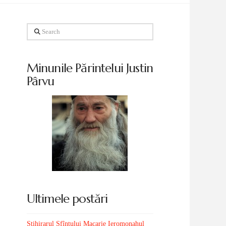
Search
Minunile Părintelui Justin
Pârvu
Ultimele postări
Stihirarul Sfîntului Macarie Ieromonahul