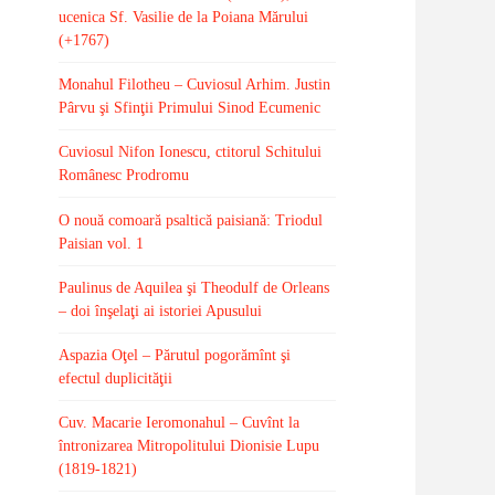
ucenica Sf. Vasilie de la Poiana Mărului
(+1767)
Monahul Filotheu – Cuviosul Arhim. Justin
Pârvu şi Sfinţii Primului Sinod Ecumenic
Cuviosul Nifon Ionescu, ctitorul Schitului
Românesc Prodromu
O nouă comoară psaltică paisiană: Triodul
Paisian vol. 1
Paulinus de Aquilea şi Theodulf de Orleans
– doi înşelaţi ai istoriei Apusului
Aspazia Oţel – Părutul pogorămînt şi
efectul duplicităţii
Cuv. Macarie Ieromonahul – Cuvînt la
întronizarea Mitropolitului Dionisie Lupu
(1819-1821)