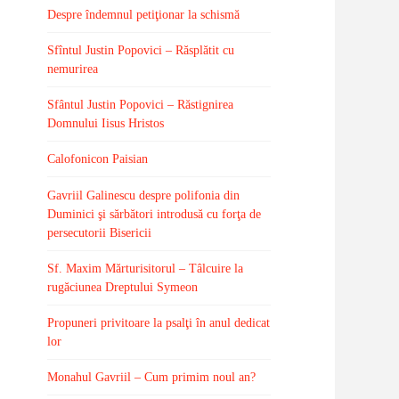
Despre îndemnul petiţionar la schismă
Sfîntul Justin Popovici – Răsplătit cu
nemurirea
Sfântul Justin Popovici – Răstignirea
Domnului Iisus Hristos
Calofonicon Paisian
Gavriil Galinescu despre polifonia din
Duminici şi sărbători introdusă cu forţa de
persecutorii Bisericii
Sf. Maxim Mărturisitorul – Tâlcuire la
rugăciunea Dreptului Symeon
Propuneri privitoare la psalţi în anul dedicat
lor
Monahul Gavriil – Cum primim noul an?