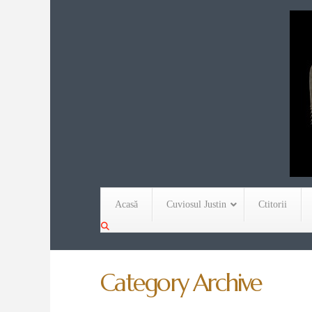
Acasă
Cuviosul Justin
Ctitorii
Category Archive