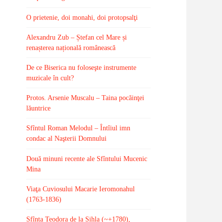
O prietenie, doi monahi, doi protopsalţi
Alexandru Zub – Ștefan cel Mare și
renașterea națională românească
De ce Biserica nu foloseşte instrumente
muzicale în cult?
Protos. Arsenie Muscalu – Taina pocăinţei
lăuntrice
Sfîntul Roman Melodul – Întîiul imn
condac al Naşterii Domnului
Două minuni recente ale Sfîntului Mucenic
Mina
Viaţa Cuviosului Macarie Ieromonahul
(1763-1836)
Sfînta Teodora de la Sihla (~+1780),