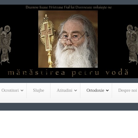
Ocrotitori
Slujbe
Atitudini
Ortodoxie
Despre noi