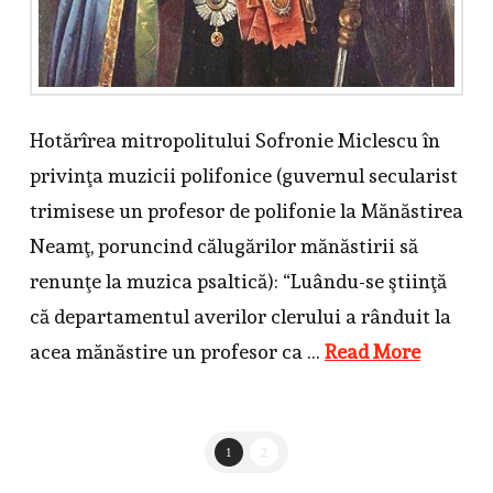
Hotărîrea mitropolitului Sofronie Miclescu în
privinţa muzicii polifonice (guvernul secularist
trimisese un profesor de polifonie la Mănăstirea
Neamţ, poruncind călugărilor mănăstirii să
renunţe la muzica psaltică): “Luându-se ştiinţă
că departamentul averilor clerului a rânduit la
acea mănăstire un profesor ca …
Read More
1
2