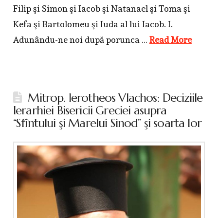
Filip şi Simon şi Iacob şi Natanael şi Toma şi
Kefa şi Bartolomeu şi Iuda al lui Iacob. I.
Adunându-ne noi după porunca …
Read More
Mitrop. Ierotheos Vlachos: Deciziile
Ierarhiei Bisericii Greciei asupra
“Sfîntului şi Marelui Sinod” şi soarta lor