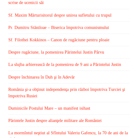
scrise de ucenicii săi
Sf. Maxim Mărturisitorul despre unirea sufletului cu trupul
Pr. Dumitru Stăniloae – Biserica împotriva comunismului
Sf. Filothei Kokkinos – Canon de rugăciune pentru ploaie
Despre rugăciune, la pomenirea Părintelui Justin Pârvu
La slujba arhierească de la pomenirea de 9 ani a Părintelui Justin
Despre închinarea în Duh şi în Adevăr
România şi-a obţinut independenţa prin război împotriva Turciei şi
împotriva Rusiei
Duminicile Postului Mare – un manifest isihast
Părintele Justin despre alianţele militare ale României
La mormîntul neştiut al Sfîntului Valeriu Gafencu, la 70 de ani de la