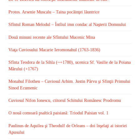
Protos. Arsenie Muscalu – Taina pocăinţei lăuntrice
Sfîntul Roman Melodul – Întîiul imn condac al Naşterii Domnului
Două minuni recente ale Sfîntului Mucenic Mina
Viaţa Cuviosului Macarie Ieromonahul (1763-1836)
Sfînta Teodora de la Sihla (~+1780), ucenica Sf. Vasilie de la Poiana
Mărului (+1767)
Monahul Filotheu – Cuviosul Arhim. Justin Pârvu şi Sfinţii Primului
Sinod Ecumenic
Cuviosul Nifon Ionescu, ctitorul Schitului Românesc Prodromu
O nouă comoară psaltică paisiană: Triodul Paisian vol. 1
Paulinus de Aquilea şi Theodulf de Orleans – doi înşelaţi ai istoriei
Apusului