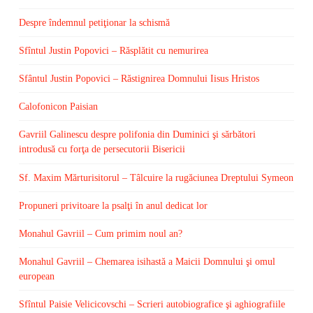
Despre îndemnul petiţionar la schismă
Sfîntul Justin Popovici – Răsplătit cu nemurirea
Sfântul Justin Popovici – Răstignirea Domnului Iisus Hristos
Calofonicon Paisian
Gavriil Galinescu despre polifonia din Duminici şi sărbători
introdusă cu forţa de persecutorii Bisericii
Sf. Maxim Mărturisitorul – Tâlcuire la rugăciunea Dreptului Symeon
Propuneri privitoare la psalţi în anul dedicat lor
Monahul Gavriil – Cum primim noul an?
Monahul Gavriil – Chemarea isihastă a Maicii Domnului şi omul
european
Sfîntul Paisie Velicicovschi – Scrieri autobiografice şi aghiografiile