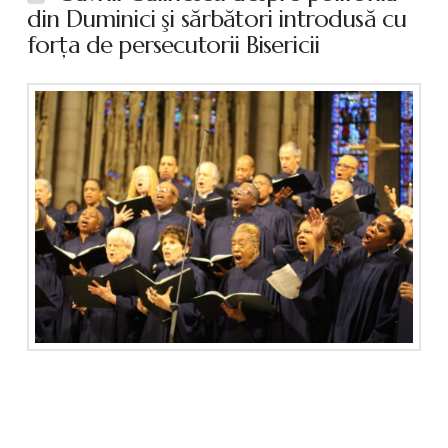
din Duminici şi sărbători introdusă cu
forţa de persecutorii Bisericii