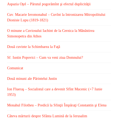
Aspazia Oţel – Părutul pogorămînt şi efectul duplicităţii
Cuv. Macarie Ieromonahul – Cuvînt la întronizarea Mitropolitului
Dionisie Lupu (1819-1821)
O minune a Cuviosului Iachint de la Cernica la Mănăstirea
Simonopetra din Athos
Două cuvinte la Schimbarea la Faţă
Sf. Iustin Popovici – Cum va veni ziua Domnului?
Comunicat
Două minuni ale Părintelui Justin
Ion Flueraş – Socialistul care a devenit Sfînt Mucenic (+7 Iunie
1953)
Monahul Filotheu – Predică la Sfinţii Împăraţi Constantin şi Elena
Câteva mărturii despre Sfânta Lumină de la Ierusalim