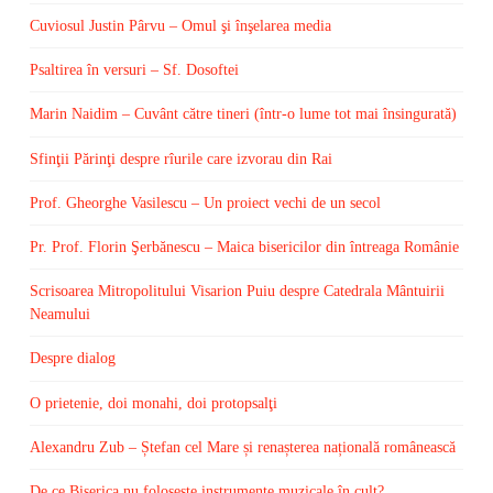
Cuviosul Justin Pârvu – Omul şi înşelarea media
Psaltirea în versuri – Sf. Dosoftei
Marin Naidim – Cuvânt către tineri (într-o lume tot mai însingurată)
Sfinţii Părinţi despre rîurile care izvorau din Rai
Prof. Gheorghe Vasilescu – Un proiect vechi de un secol
Pr. Prof. Florin Şerbănescu – Maica bisericilor din întreaga Românie
Scrisoarea Mitropolitului Visarion Puiu despre Catedrala Mântuirii
Neamului
Despre dialog
O prietenie, doi monahi, doi protopsalţi
Alexandru Zub – Ștefan cel Mare și renașterea națională românească
De ce Biserica nu foloseşte instrumente muzicale în cult?