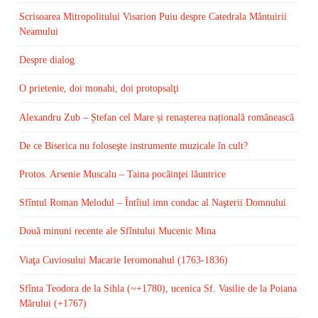
Scrisoarea Mitropolitului Visarion Puiu despre Catedrala Mântuirii
Neamului
Despre dialog
O prietenie, doi monahi, doi protopsalţi
Alexandru Zub – Ștefan cel Mare și renașterea națională românească
De ce Biserica nu foloseşte instrumente muzicale în cult?
Protos. Arsenie Muscalu – Taina pocăinţei lăuntrice
Sfîntul Roman Melodul – Întîiul imn condac al Naşterii Domnului
Două minuni recente ale Sfîntului Mucenic Mina
Viaţa Cuviosului Macarie Ieromonahul (1763-1836)
Sfînta Teodora de la Sihla (~+1780), ucenica Sf. Vasilie de la Poiana
Mărului (+1767)