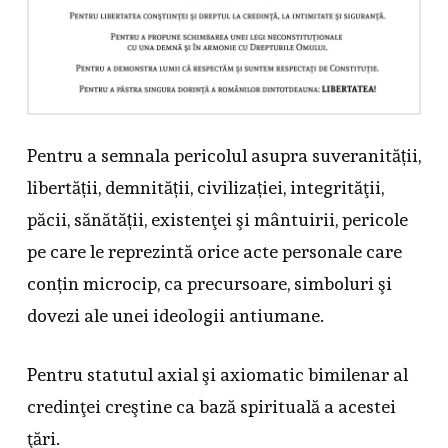
Pentru a semnala pericolul asupra suveranității,
libertății, demnității, civilizației, integrităţii,
păcii, sănătății, existenţei şi mântuirii, pericole
pe care le reprezintă orice acte personale care
conțin microcip, ca precursoare, simboluri şi
dovezi ale unei ideologii antiumane.
Pentru statutul axial şi axiomatic bimilenar al
credinţei creştine ca bază spirituală a acestei
ţări.