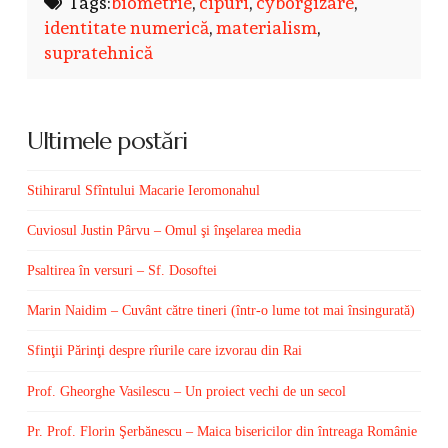
Tags:
biometrie
,
cipuri
,
cyborgizare
,
identitate numerică
,
materialism
,
supratehnică
Ultimele postări
Stihirarul Sfîntului Macarie Ieromonahul
Cuviosul Justin Pârvu – Omul şi înşelarea media
Psaltirea în versuri – Sf. Dosoftei
Marin Naidim – Cuvânt către tineri (într-o lume tot mai însingurată)
Sfinţii Părinţi despre rîurile care izvorau din Rai
Prof. Gheorghe Vasilescu – Un proiect vechi de un secol
Pr. Prof. Florin Şerbănescu – Maica bisericilor din întreaga Românie