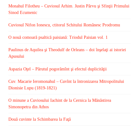
Monahul Filotheu – Cuviosul Arhim. Justin Pârvu şi Sfinţii Primului
Sinod Ecumenic
Cuviosul Nifon Ionescu, ctitorul Schitului Românesc Prodromu
O nouă comoară psaltică paisiană: Triodul Paisian vol. 1
Paulinus de Aquilea şi Theodulf de Orleans – doi înşelaţi ai istoriei
Apusului
Aspazia Oţel – Părutul pogorămînt şi efectul duplicităţii
Cuv. Macarie Ieromonahul – Cuvînt la întronizarea Mitropolitului
Dionisie Lupu (1819-1821)
O minune a Cuviosului Iachint de la Cernica la Mănăstirea
Simonopetra din Athos
Două cuvinte la Schimbarea la Faţă