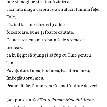
mie și magilor şi la toată zidirea
căci iată magii cărora le-a strălucit lumina feței
Tale,
căzând la Tine, daruri Îţi aduc,
folositoare, bune și foarte căutate.
De-acestea eu am trebuință, de vreme ce
urmează
ca în Egipt să ajung şi să fug cu Tine pentru
Tine;
Povățuitorul meu, Fiul meu, Făcătorul meu,
Îmbogăţitorul meu,
Prunc tânăr, Dumnezeu Cel mai ‘nainte de veci.
(adaptare după
Sfîntul Roman Melodul, Imne
,