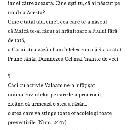
iar ei către aceasta: Cine ești tu, că ai născut pe
unul ca Acesta?
Cine e tatăl tău, cine’i cea care te-a născut,
că Maică te-ai făcut și hrănitoare a Fiului fără
de tată,
a Cărui stea văzând am înțeles cum că S-a arătat
Prunc tânăr, Dumnezeu Cel mai ‘nainte de veci.
5:
Căci cu acrivie Valaam ne-a ‘nfăţişat
noima cuvintelor pe care le-a proorocit,
zicând că urmează o stea a răsări,
o stea care va stinge toate oracolele şi toate
prevestirile, [Num. 24:17]