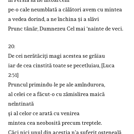
pe-o cale neumblată a călători avem cu mintea
a vedea dorind, a ne închina și a slăvi
Prunc tânăr, Dumnezeu Cel mai ‘nainte de veci.
20:
De cei nerătăciţi magi acestea se grăiau
iar de cea cinstită toate se pecetluiau, [Luca
2:51]
Pruncul primindu-le pe ale amîndurora,
al celei ce a făcut-o cu zămislirea maică
neîntinată
şi al celor ce arată cu venirea
mintea cea neobosită precum treptele.
Căci nici unul din aceştia n’a suferit osteneală