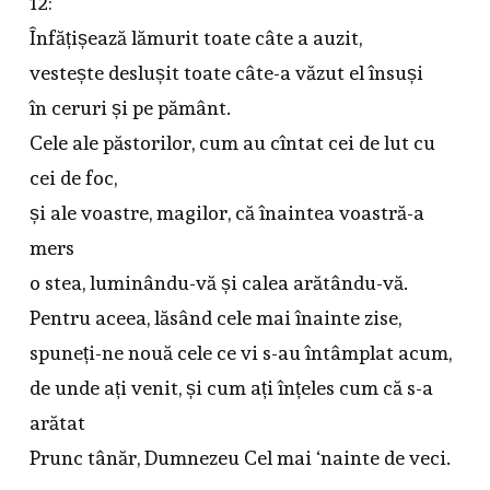
12:
Înfățișează lămurit toate câte a auzit,
vestește deslușit toate câte-a văzut el însuși
în ceruri și pe pământ.
Cele ale păstorilor, cum au cîntat cei de lut cu
cei de foc,
și ale voastre, magilor, că înaintea voastră-a
mers
o stea, luminându-vă și calea arătându-vă.
Pentru aceea, lăsând cele mai înainte zise,
spuneți-ne nouă cele ce vi s-au întâmplat acum,
de unde ați venit, și cum ați înțeles cum că s-a
arătat
Prunc tânăr, Dumnezeu Cel mai ‘nainte de veci.