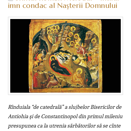
imn condac al Naşterii Domnului
Rînduiala “de catedrală” a slujbelor Bisericilor de
Antiohia şi de Constantinopol din primul mileniu
presupunea ca la utrenia sărbătorilor să se cînte