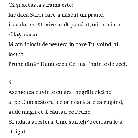
Că și aceasta străină este;
Iar dacă Sarei care-a născut un prunc,
i s-a dat moștenire mult pământ, mie nici un
sălaș măcar;
M-am folosit de peștera în care Tu, voind, ai
locuit
Prunc tânăr, Dumnezeu Cel mai ‘nainte de veci.
4:
Asemenea cuvinte cu grai negrăit zicând
și pe Cunoscătorul celor nearătate ea rugând,
aude magii ce-L căutau pe Prunc.
Și-ndată acestora: Cine sunteți? Fecioara le-a
strigat,