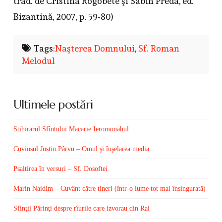
trad. de Cristina Rogobete şi Sabin Preda, ed.
Bizantină, 2007, p. 59-80)
Tags:
Naşterea Domnului
,
Sf. Roman
Melodul
Ultimele postări
Stihirarul Sfîntului Macarie Ieromonahul
Cuviosul Justin Pârvu – Omul şi înşelarea media
Psaltirea în versuri – Sf. Dosoftei
Marin Naidim – Cuvânt către tineri (într-o lume tot mai însingurată)
Sfinţii Părinţi despre rîurile care izvorau din Rai