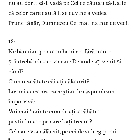
nu au dorit să-L vadă pe Cel ce căutau să-L afle,
că celor care caută li se cuvine a vedea
Prunc tânăr, Dumnezeu Cel mai ‘nainte de veci.
18:
Ne bănuiau pe noi nebuni cei fără minte
și întrebându-ne, ziceau: De unde ați venit și
când?
Cum nearătate căi aţi călătorit?
Iar noi acestora care ştiau le răspundeam
împotrivă:
Voi mai ‘nainte cum de ați străbătut
pustiul mare pe care l-ați trecut?
Cel care v-a călăuzit, pe cei de sub egipteni,