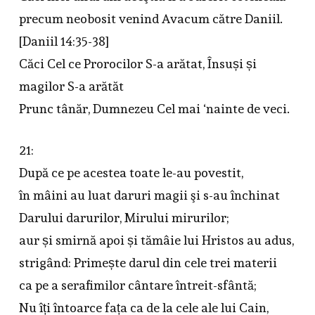
precum neobosit venind Avacum către Daniil.
[Daniil 14:35-38]
Căci Cel ce Prorocilor S-a arătat, Însuși și
magilor S-a arătăt
Prunc tânăr, Dumnezeu Cel mai ‘nainte de veci.
21:
După ce pe acestea toate le-au povestit,
în mâini au luat daruri magii şi s-au închinat
Darului darurilor, Mirului mirurilor;
aur și smirnă apoi și tămâie lui Hristos au adus,
strigând: Primește darul din cele trei materii
ca pe a serafimilor cântare întreit-sfântă;
Nu îți întoarce fața ca de la cele ale lui Cain,