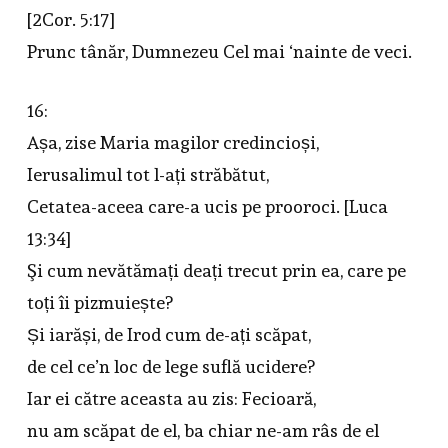
[2Cor. 5:17]
Prunc tânăr, Dumnezeu Cel mai ‘nainte de veci.
16:
Așa, zise Maria magilor credincioși,
Ierusalimul tot l-ați străbătut,
Cetatea-aceea care-a ucis pe prooroci. [Luca
13:34]
Şi cum nevătămați deați trecut prin ea, care pe
toți îi pizmuiește?
Și iarăși, de Irod cum de-ați scăpat,
de cel ce’n loc de lege suflă ucidere?
Iar ei către aceasta au zis: Fecioară,
nu am scăpat de el, ba chiar ne-am râs de el