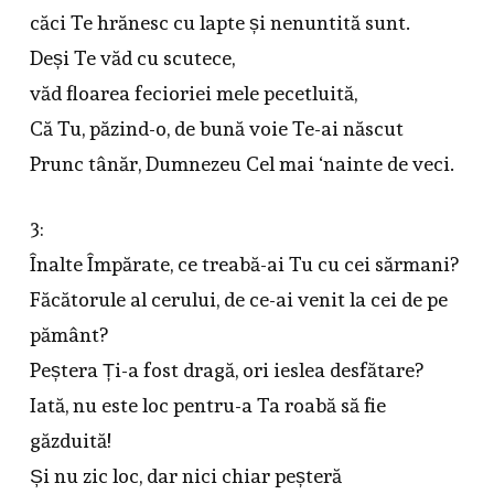
căci Te hrănesc cu lapte și nenuntită sunt.
Deși Te văd cu scutece,
văd floarea fecioriei mele pecetluită,
Că Tu, păzind-o, de bună voie Te-ai născut
Prunc tânăr, Dumnezeu Cel mai ‘nainte de veci.
3:
Înalte Împărate, ce treabă-ai Tu cu cei sărmani?
Făcătorule al cerului, de ce-ai venit la cei de pe
pământ?
Peștera Ți-a fost dragă, ori ieslea desfătare?
Iată, nu este loc pentru-a Ta roabă să fie
găzduită!
Și nu zic loc, dar nici chiar peșteră