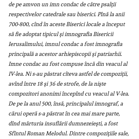
de pe amvon un imn condac de către psalţii
respectivelor catedrale sau biserici. Pînă la anii
700-800, cînd în aceste Biserici locale a început
să fie adoptat tipicul şi imnografia Bisericii
Ierusalimului, imnul condac a fost imnografia
principală a acestor arhiepiscopii şi patriarhii.
Imne condac au fost compuse încă din veacul al
IV-lea. Ni s-au păstrat cîteva astfel de compoziţii,
avînd între 18 şi 36 de strofe, de la nişte
compozitori anonimi începînd cu veacul al V-lea.
De pe la anul 500, însă, principalul imnograf, a
cărui operă s-a păstrat în cea mai mare parte,
dînd mărturia insuflării dumnezeieşti, a fost
Sfîntul Roman Melodul. Dintre compoziţiile sale,