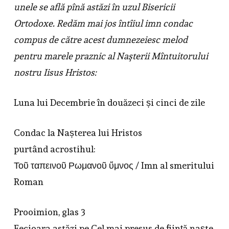
unele se află pînă astăzi în uzul Bisericii
Ortodoxe. Redăm mai jos întîiul imn condac
compus de către acest dumnezeiesc melod
pentru marele praznic al Naşterii Mîntuitorului
nostru Iisus Hristos:
Luna lui Decembrie în douăzeci și cinci de zile
Condac la Nașterea lui Hristos
purtând acrostihul:
Τοῦ ταπεινοῦ Ρωμανοῦ ὕμνος / Imn al smeritului
Roman
Prooimion, glas 3
Fecioara astăzi pe Cel mai presus de ființă naște