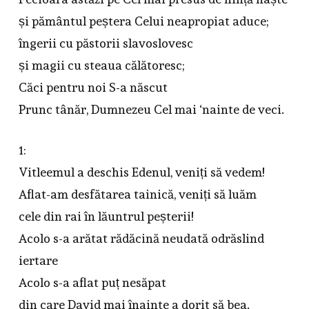
și pământul peștera Celui neapropiat aduce;
îngerii cu păstorii slavoslovesc
și magii cu steaua călătoresc;
Căci pentru noi S-a născut
Prunc tânăr, Dumnezeu Cel mai ‘nainte de veci.
1:
Vitleemul a deschis Edenul, veniți să vedem!
Aflat-am desfătarea tainică, veniți să luăm
cele din rai în lăuntrul peșterii!
Acolo s-a arătat rădăcină neudată odrăslind
iertare
Acolo s-a aflat puț nesăpat
din care David mai înainte a dorit să bea.