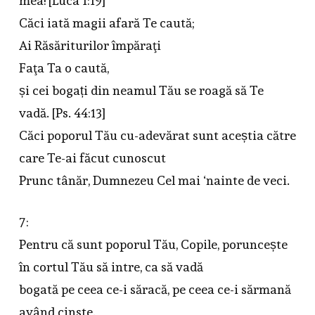
mea! [Luca 1:19]
Căci iată magii afară Te caută;
Ai Răsăriturilor împăraţi
Faţa Ta o caută,
și cei bogați din neamul Tău se roagă să Te
vadă. [Ps. 44:13]
Căci poporul Tău cu-adevărat sunt aceștia către
care Te-ai făcut cunoscut
Prunc tânăr, Dumnezeu Cel mai ‘nainte de veci.
7:
Pentru că sunt poporul Tău, Copile, poruncește
în cortul Tău să intre, ca să vadă
bogată pe ceea ce-i săracă, pe ceea ce-i sărmană
având cinste.