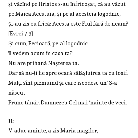
şi văzînd pe Hristos s-au înfricoşat, că au văzut
pe Maica Acestuia, și pe al acesteia logodnic,
și-au zis cu frică: Acesta este Fiul fără de neam?
[Evrei 7:3]
Și cum, Fecioară, pe-al logodnic
îl vedem acum în casa ta?
Nu are prihană Naşterea ta.
Dar să nu-ți fie spre ocară sălășluirea ta cu Iosif.
Mulţi sînt pizmuind și care iscodesc un’ S-a
născut
Prunc tânăr, Dumnezeu Cel mai ‘nainte de veci.
11:
V-aduc aminte, a zis Maria magilor,