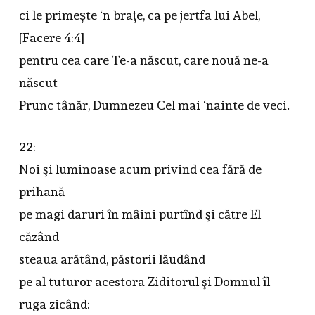
ci le primește ‘n brațe, ca pe jertfa lui Abel,
[Facere 4:4]
pentru cea care Te-a născut, care nouă ne-a
născut
Prunc tânăr, Dumnezeu Cel mai ‘nainte de veci.
22:
Noi şi luminoase acum privind cea fără de
prihană
pe magi daruri în mâini purtînd şi către El
căzând
steaua arătând, păstorii lăudând
pe al tuturor acestora Ziditorul şi Domnul îl
ruga zicând: