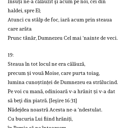
Însuși ne-a călăuzit şi acum pe noi, cei din
haldei, spre El;
Atunci cu stâlp de foc, iară acum prin steaua
care arăta
Prunc tânăr, Dumnezeu Cel mai ‘nainte de veci.
19:
Steaua în tot locul ne era călăuză,
precum și vouă Moise, care purta toiag,
lumina cunoștinței de Dumnezeu ea strălucind.
Pe voi cu mană, odinioară v-a hrănit și v-a dat
să beţi din piatră. [Ieşire 16:31]
Nădejdea noastră Acesta ne-a ‘ndestulat.
Cu bucuria Lui fiind hrăniți,
în Persia să ne întoarcem