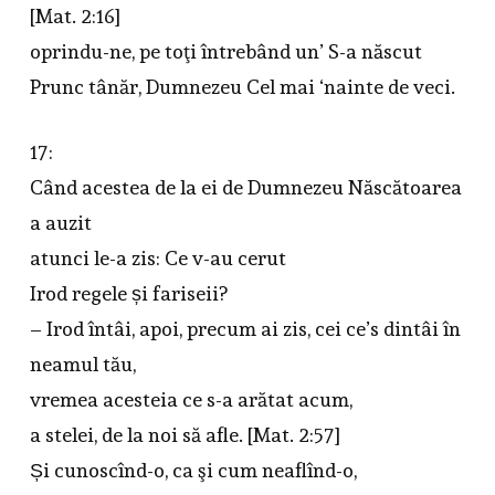
[Mat. 2:16]
oprindu-ne, pe toţi întrebând un’ S-a născut
Prunc tânăr, Dumnezeu Cel mai ‘nainte de veci.
17:
Când acestea de la ei de Dumnezeu Născătoarea
a auzit
atunci le-a zis: Ce v-au cerut
Irod regele și fariseii?
– Irod întâi, apoi, precum ai zis, cei ce’s dintâi în
neamul tău,
vremea acesteia ce s-a arătat acum,
a stelei, de la noi să afle. [Mat. 2:57]
Și cunoscînd-o, ca şi cum neaflînd-o,