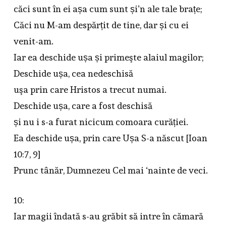
căci sunt în ei așa cum sunt și’n ale tale brațe;
Căci nu M-am despărțit de tine, dar și cu ei
venit-am.
Iar ea deschide ușa și primeşte alaiul magilor;
Deschide ușa, cea nedeschisă
uşa prin care Hristos a trecut numai.
Deschide ușa, care a fost deschisă
și nu i s-a furat nicicum comoara curăției.
Ea deschide ușa, prin care Ușa S-a născut [Ioan
10:7, 9]
Prunc tânăr, Dumnezeu Cel mai ‘nainte de veci.
10:
Iar magii îndată s-au grăbit să intre în cămară