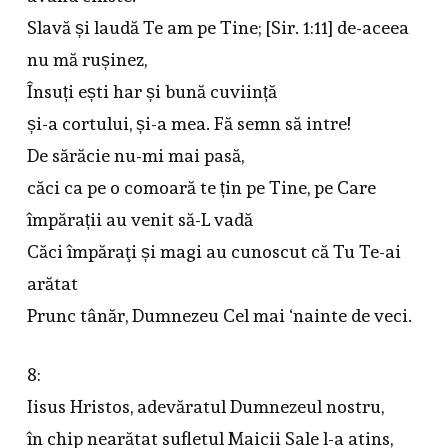
Slavă și laudă Te am pe Tine; [Sir. 1:11] de-aceea
nu mă rușinez,
Însuți ești har și bună cuviință
și-a cortului, și-a mea. Fă semn să intre!
De sărăcie nu-mi mai pasă,
căci ca pe o comoară te țin pe Tine, pe Care
împărații au venit să-L vadă
Căci împăraţi și magi au cunoscut că Tu Te-ai
arătat
Prunc tânăr, Dumnezeu Cel mai ‘nainte de veci.
8:
Iisus Hristos, adevăratul Dumnezeul nostru,
în chip nearătat sufletul Maicii Sale l-a atins,