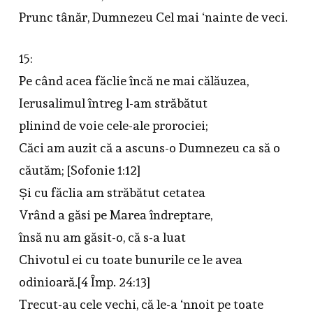
Prunc tânăr, Dumnezeu Cel mai ‘nainte de veci.
15:
Pe când acea făclie încă ne mai călăuzea,
Ierusalimul întreg l-am străbătut
plinind de voie cele-ale prorociei;
Căci am auzit că a ascuns-o Dumnezeu ca să o
căutăm; [Sofonie 1:12]
Și cu făclia am străbătut cetatea
Vrând a găsi pe Marea îndreptare,
însă nu am găsit-o, că s-a luat
Chivotul ei cu toate bunurile ce le avea
odinioară.[4 Împ. 24:13]
Trecut-au cele vechi, că le-a ‘nnoit pe toate