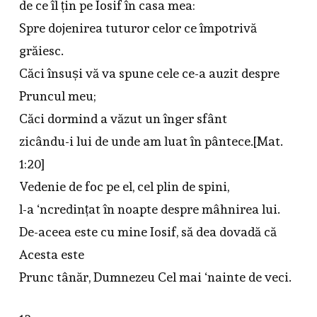
de ce îl țin pe Iosif în casa mea:
Spre dojenirea tuturor celor ce împotrivă
grăiesc.
Căci însuși vă va spune cele ce-a auzit despre
Pruncul meu;
Căci dormind a văzut un înger sfânt
zicându-i lui de unde am luat în pântece.[Mat.
1:20]
Vedenie de foc pe el, cel plin de spini,
l-a ‘ncredințat în noapte despre mâhnirea lui.
De-aceea este cu mine Iosif, să dea dovadă că
Acesta este
Prunc tânăr, Dumnezeu Cel mai ‘nainte de veci.