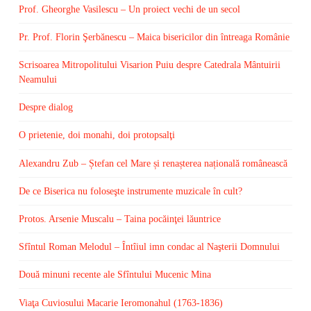
Prof. Gheorghe Vasilescu – Un proiect vechi de un secol
Pr. Prof. Florin Şerbănescu – Maica bisericilor din întreaga Românie
Scrisoarea Mitropolitului Visarion Puiu despre Catedrala Mântuirii
Neamului
Despre dialog
O prietenie, doi monahi, doi protopsalţi
Alexandru Zub – Ștefan cel Mare și renașterea națională românească
De ce Biserica nu foloseşte instrumente muzicale în cult?
Protos. Arsenie Muscalu – Taina pocăinţei lăuntrice
Sfîntul Roman Melodul – Întîiul imn condac al Naşterii Domnului
Două minuni recente ale Sfîntului Mucenic Mina
Viaţa Cuviosului Macarie Ieromonahul (1763-1836)