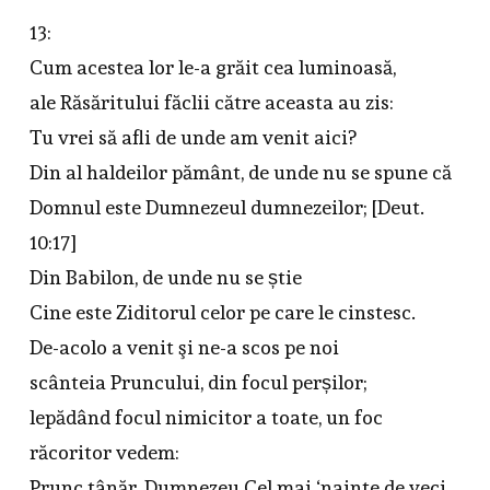
13:
Cum acestea lor le-a grăit cea luminoasă,
ale Răsăritului făclii către aceasta au zis:
Tu vrei să afli de unde am venit aici?
Din al haldeilor pământ, de unde nu se spune că
Domnul este Dumnezeul dumnezeilor; [Deut.
10:17]
Din Babilon, de unde nu se știe
Cine este Ziditorul celor pe care le cinstesc.
De-acolo a venit şi ne-a scos pe noi
scânteia Pruncului, din focul perșilor;
lepădând focul nimicitor a toate, un foc
răcoritor vedem:
Prunc tânăr, Dumnezeu Cel mai ‘nainte de veci.