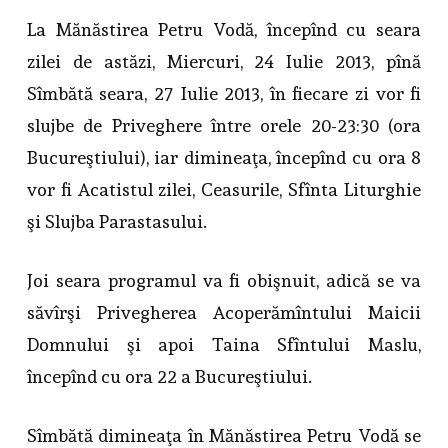
La Mănăstirea Petru Vodă, începînd cu seara
zilei de astăzi, Miercuri, 24 Iulie 2013, pînă
Sîmbătă seara, 27 Iulie 2013, în fiecare zi vor fi
slujbe de Priveghere între orele 20-23:30 (ora
Bucureştiului), iar dimineaţa, începînd cu ora 8
vor fi Acatistul zilei, Ceasurile, Sfînta Liturghie
şi Slujba Parastasului.
Joi seara programul va fi obişnuit, adică se va
săvîrşi Privegherea Acoperămîntului Maicii
Domnului şi apoi Taina Sfîntului Maslu,
începînd cu ora 22 a Bucureştiului.
Sîmbătă dimineaţa în Mănăstirea Petru Vodă se