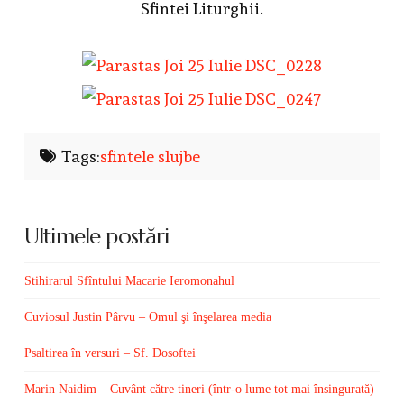
Sfintei Liturghii.
Tags:
sfintele slujbe
Ultimele postări
Stihirarul Sfîntului Macarie Ieromonahul
Cuviosul Justin Pârvu – Omul şi înşelarea media
Psaltirea în versuri – Sf. Dosoftei
Marin Naidim – Cuvânt către tineri (într-o lume tot mai însingurată)