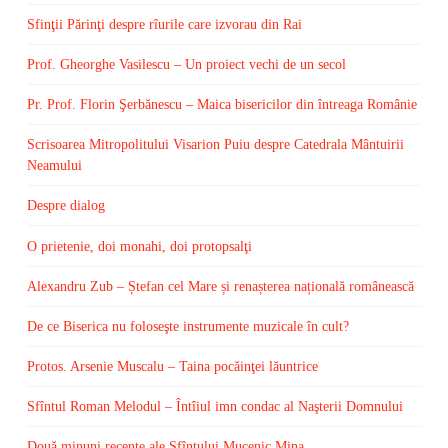
Sfinţii Părinţi despre rîurile care izvorau din Rai
Prof. Gheorghe Vasilescu – Un proiect vechi de un secol
Pr. Prof. Florin Şerbănescu – Maica bisericilor din întreaga Românie
Scrisoarea Mitropolitului Visarion Puiu despre Catedrala Mântuirii
Neamului
Despre dialog
O prietenie, doi monahi, doi protopsalţi
Alexandru Zub – Ștefan cel Mare și renașterea națională românească
De ce Biserica nu foloseşte instrumente muzicale în cult?
Protos. Arsenie Muscalu – Taina pocăinţei lăuntrice
Sfîntul Roman Melodul – Întîiul imn condac al Naşterii Domnului
Două minuni recente ale Sfîntului Mucenic Mina