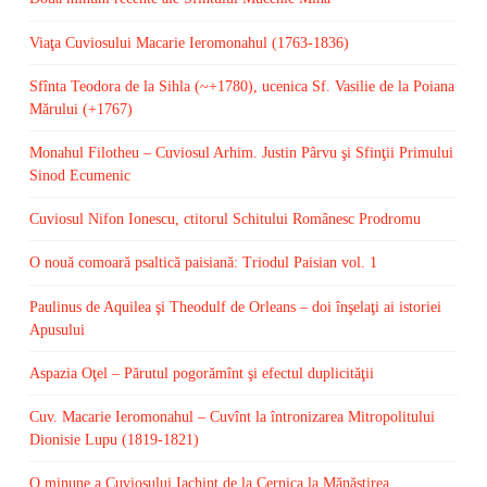
Viaţa Cuviosului Macarie Ieromonahul (1763-1836)
Sfînta Teodora de la Sihla (~+1780), ucenica Sf. Vasilie de la Poiana
Mărului (+1767)
Monahul Filotheu – Cuviosul Arhim. Justin Pârvu şi Sfinţii Primului
Sinod Ecumenic
Cuviosul Nifon Ionescu, ctitorul Schitului Românesc Prodromu
O nouă comoară psaltică paisiană: Triodul Paisian vol. 1
Paulinus de Aquilea şi Theodulf de Orleans – doi înşelaţi ai istoriei
Apusului
Aspazia Oţel – Părutul pogorămînt şi efectul duplicităţii
Cuv. Macarie Ieromonahul – Cuvînt la întronizarea Mitropolitului
Dionisie Lupu (1819-1821)
O minune a Cuviosului Iachint de la Cernica la Mănăstirea