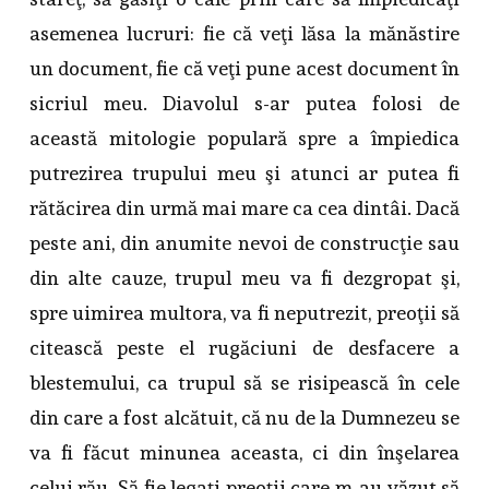
asemenea lucruri: fie că veţi lăsa la mănăstire
un document, fie că veţi pune acest document în
sicriul meu. Diavolul s-ar putea folosi de
această mitologie populară spre a împiedica
putrezirea trupului meu şi atunci ar putea fi
rătăcirea din urmă mai mare ca cea dintâi. Dacă
peste ani, din anumite nevoi de construcţie sau
din alte cauze, trupul meu va fi dezgropat şi,
spre uimirea multora, va fi neputrezit, preoţii să
citească peste el rugăciuni de desfacere a
blestemului, ca trupul să se risipească în cele
din care a fost alcătuit, că nu de la Dumnezeu se
va fi făcut minunea aceasta, ci din înşelarea
celui rău. Să fie legaţi preoţii care m-au văzut să