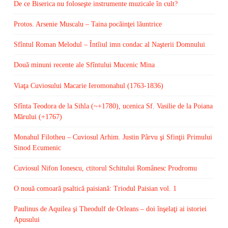
De ce Biserica nu foloseşte instrumente muzicale în cult?
Protos. Arsenie Muscalu – Taina pocăinţei lăuntrice
Sfîntul Roman Melodul – Întîiul imn condac al Naşterii Domnului
Două minuni recente ale Sfîntului Mucenic Mina
Viaţa Cuviosului Macarie Ieromonahul (1763-1836)
Sfînta Teodora de la Sihla (~+1780), ucenica Sf. Vasilie de la Poiana
Mărului (+1767)
Monahul Filotheu – Cuviosul Arhim. Justin Pârvu şi Sfinţii Primului
Sinod Ecumenic
Cuviosul Nifon Ionescu, ctitorul Schitului Românesc Prodromu
O nouă comoară psaltică paisiană: Triodul Paisian vol. 1
Paulinus de Aquilea şi Theodulf de Orleans – doi înşelaţi ai istoriei
Apusului