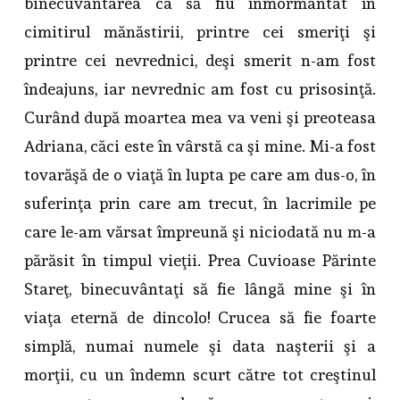
binecuvântarea ca să fiu înmormântat în
cimitirul mănăstirii, printre cei smeriţi şi
printre cei nevrednici, deşi smerit n-am fost
îndeajuns, iar nevrednic am fost cu prisosinţă.
Curând după moartea mea va veni şi preoteasa
Adriana, căci este în vârstă ca şi mine. Mi-a fost
tovarăşă de o viaţă în lupta pe care am dus-o, în
suferinţa prin care am trecut, în lacrimile pe
care le-am vărsat împreună şi niciodată nu m-a
părăsit în timpul vieţii. Prea Cuvioase Părinte
Stareţ, binecuvântaţi să fie lângă mine şi în
viaţa eternă de dincolo! Crucea să fie foarte
simplă, numai numele şi data naşterii şi a
morţii, cu un îndemn scurt către tot creştinul