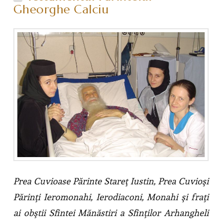
Gheorghe Calciu
Prea Cuvioase Părinte Stareţ Iustin, Prea Cuvioşi
Părinţi Ieromonahi, Ierodiaconi, Monahi şi fraţi
ai obştii Sfintei Mănăstiri a Sfinţilor Arhangheli