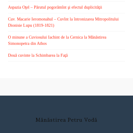
Aspazia Oţel – Părutul pogorămînt şi efectul duplicităţii
Cuv. Macarie Ieromonahul – Cuvînt la întronizarea Mitropolitului
Dionisie Lupu (1819-1821)
O minune a Cuviosului Iachint de la Cernica la Mănăstirea
Simonopetra din Athos
Două cuvinte la Schimbarea la Faţă
Mănăstirea Petru Vodă