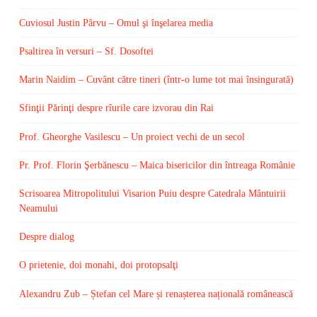
Cuviosul Justin Pârvu – Omul şi înşelarea media
Psaltirea în versuri – Sf. Dosoftei
Marin Naidim – Cuvânt către tineri (într-o lume tot mai însingurată)
Sfinţii Părinţi despre rîurile care izvorau din Rai
Prof. Gheorghe Vasilescu – Un proiect vechi de un secol
Pr. Prof. Florin Şerbănescu – Maica bisericilor din întreaga Românie
Scrisoarea Mitropolitului Visarion Puiu despre Catedrala Mântuirii
Neamului
Despre dialog
O prietenie, doi monahi, doi protopsalţi
Alexandru Zub – Ștefan cel Mare și renașterea națională românească