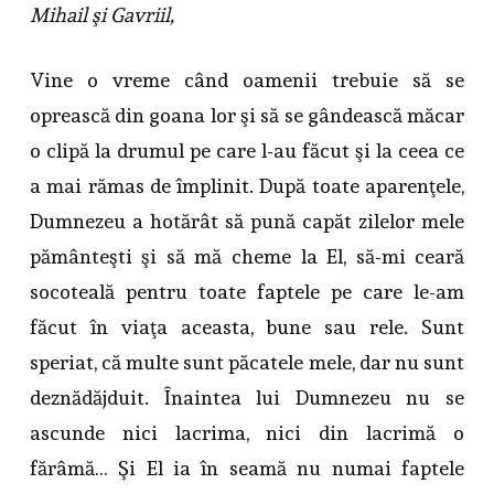
Mihail şi Gavriil,
Vine o vreme când oamenii trebuie să se
oprească din goana lor şi să se gândească măcar
o clipă la drumul pe care l-au făcut şi la ceea ce
a mai rămas de împlinit. După toate aparenţele,
Dumnezeu a hotărât să pună capăt zilelor mele
pământeşti şi să mă cheme la El, să-mi ceară
socoteală pentru toate faptele pe care le-am
făcut în viaţa aceasta, bune sau rele. Sunt
speriat, că multe sunt păcatele mele, dar nu sunt
deznădăjduit. Înaintea lui Dumnezeu nu se
ascunde nici lacrima, nici din lacrimă o
fărâmă… Şi El ia în seamă nu numai faptele