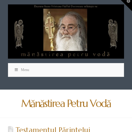
T
t
W
Menu
Mănăstirea Petru Vodă
Testamentul Părintelui