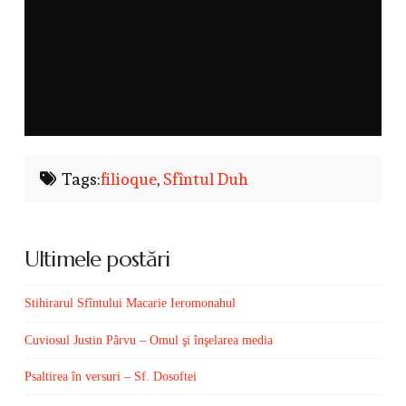
Tags:
filioque
,
Sfîntul Duh
Ultimele postări
Stihirarul Sfîntului Macarie Ieromonahul
Cuviosul Justin Pârvu – Omul şi înşelarea media
Psaltirea în versuri – Sf. Dosoftei