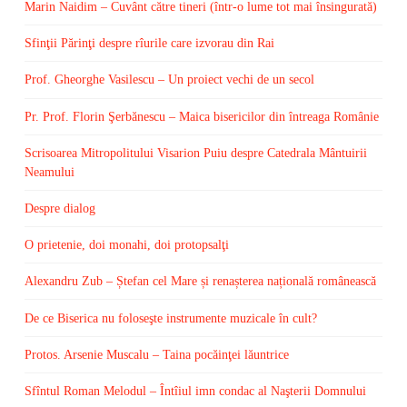
Marin Naidim – Cuvânt către tineri (într-o lume tot mai însingurată)
Sfinţii Părinţi despre rîurile care izvorau din Rai
Prof. Gheorghe Vasilescu – Un proiect vechi de un secol
Pr. Prof. Florin Şerbănescu – Maica bisericilor din întreaga Românie
Scrisoarea Mitropolitului Visarion Puiu despre Catedrala Mântuirii
Neamului
Despre dialog
O prietenie, doi monahi, doi protopsalţi
Alexandru Zub – Ștefan cel Mare și renașterea națională românească
De ce Biserica nu foloseşte instrumente muzicale în cult?
Protos. Arsenie Muscalu – Taina pocăinţei lăuntrice
Sfîntul Roman Melodul – Întîiul imn condac al Naşterii Domnului