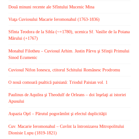
Două minuni recente ale Sfîntului Mucenic Mina
Viaţa Cuviosului Macarie Ieromonahul (1763-1836)
Sfînta Teodora de la Sihla (~+1780), ucenica Sf. Vasilie de la Poiana
Mărului (+1767)
Monahul Filotheu – Cuviosul Arhim. Justin Pârvu şi Sfinţii Primului
Sinod Ecumenic
Cuviosul Nifon Ionescu, ctitorul Schitului Românesc Prodromu
O nouă comoară psaltică paisiană: Triodul Paisian vol. 1
Paulinus de Aquilea şi Theodulf de Orleans – doi înşelaţi ai istoriei
Apusului
Aspazia Oţel – Părutul pogorămînt şi efectul duplicităţii
Cuv. Macarie Ieromonahul – Cuvînt la întronizarea Mitropolitului
Dionisie Lupu (1819-1821)