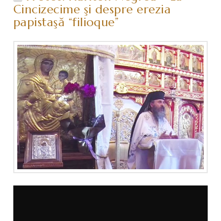
Cincizecime şi despre erezia
papistaşă “filioque”