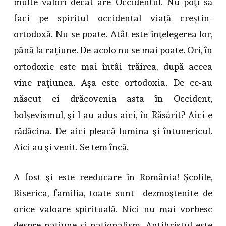
multe valori decât are Occidentul. Nu poţi să
faci pe spiritul occidental viaţă creştin-
ortodoxă. Nu se poate. Atât este înţelegerea lor,
până la raţiune. De-acolo nu se mai poate. Ori, în
ortodoxie este mai întâi trăirea, după aceea
vine raţiunea. Aşa este ortodoxia. De ce-au
născut ei drăcovenia asta în Occident,
bolşevismul, şi l-au adus aici, în Răsărit? Aici e
rădăcina. De aici pleacă lumina şi întunericul.
Aici au şi venit. Se tem încă.
A fost şi este reeducare în România! Şcolile,
Biserica, familia, toate sunt dezmoştenite de
orice valoare spirituală. Nici nu mai vorbesc
despre naţiune şi naţionalism. Antihristul este