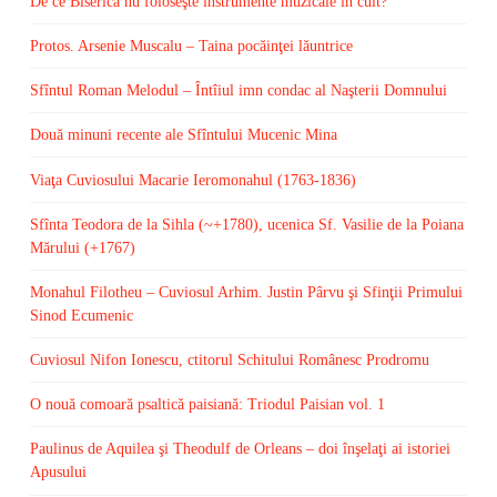
De ce Biserica nu foloseşte instrumente muzicale în cult?
Protos. Arsenie Muscalu – Taina pocăinţei lăuntrice
Sfîntul Roman Melodul – Întîiul imn condac al Naşterii Domnului
Două minuni recente ale Sfîntului Mucenic Mina
Viaţa Cuviosului Macarie Ieromonahul (1763-1836)
Sfînta Teodora de la Sihla (~+1780), ucenica Sf. Vasilie de la Poiana
Mărului (+1767)
Monahul Filotheu – Cuviosul Arhim. Justin Pârvu şi Sfinţii Primului
Sinod Ecumenic
Cuviosul Nifon Ionescu, ctitorul Schitului Românesc Prodromu
O nouă comoară psaltică paisiană: Triodul Paisian vol. 1
Paulinus de Aquilea şi Theodulf de Orleans – doi înşelaţi ai istoriei
Apusului