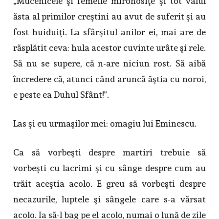
„Mucenicele şi femeile mironosiţe şi tot valul
ăsta al primilor creştini au avut de suferit şi au
fost huiduiţi. La sfârşitul anilor ei, mai are de
răsplătit ceva: hula acestor cuvinte urâte şi rele.
Să nu se supere, că n-are niciun rost. Să aibă
încredere că, atunci când aruncă ăştia cu noroi,
e peste ea Duhul Sfânt!”.
Las şi eu urmaşilor mei: omagiu lui Eminescu.
Ca să vorbeşti despre martiri trebuie să
vorbeşti cu lacrimi şi cu sânge despre cum au
trăit aceştia acolo. E greu să vorbeşti despre
necazurile, luptele şi sângele care s-a vărsat
acolo. Ia să-l bag pe el acolo, numai o lună de zile