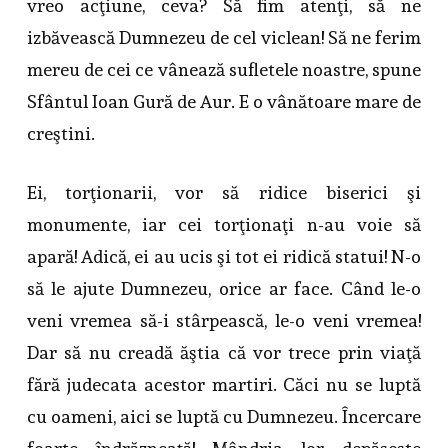
vreo acţiune, ceva? Să fim atenţi, să ne
izbăvească Dumnezeu de cel viclean! Să ne ferim
mereu de cei ce vânează sufletele noastre, spune
Sfântul Ioan Gură de Aur. E o vânătoare mare de
creştini.
Ei, torţionarii, vor să ridice biserici şi
monumente, iar cei torţionaţi n-au voie să
apară! Adică, ei au ucis şi tot ei ridică statui! N-o
să le ajute Dumnezeu, orice ar face. Când le-o
veni vremea să-i stârpească, le-o veni vremea!
Dar să nu creadă ăştia că vor trece prin viaţă
fără judecata acestor martiri. Căci nu se luptă
cu oameni, aici se luptă cu Dumnezeu. Încercare