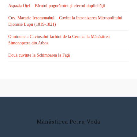
Aspazia Oţel – Părutul pogorămînt şi efectul duplicităţii
Cuv. Macarie Ieromonahul – Cuvînt la întronizarea Mitropolitului
Dionisie Lupu (1819-1821)
O minune a Cuviosului Iachint de la Cernica la Mănăstirea
Simonopetra din Athos
Două cuvinte la Schimbarea la Faţă
Mănăstirea Petru Vodă