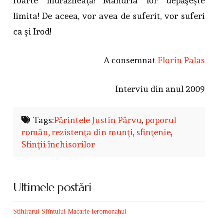
foarte îndrăzneaţă! Mândria lor depăşeşte
limita! De aceea, vor avea de suferit, vor suferi
ca şi Irod!
A consemnat
Florin Palas
Interviu din anul 2009
Tags:
Părintele Justin Pârvu
,
poporul
român
,
rezistenţa din munţi
,
sfinţenie
,
Sfinţii închisorilor
Ultimele postări
Stihirarul Sfîntului Macarie Ieromonahul