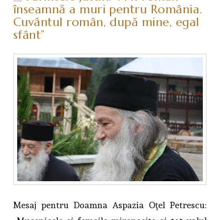
înseamnă a muri pentru România.
Cuvântul român, după mine, egal
sfânt”
Mesaj pentru Doamna Aspazia Oţel Petrescu: