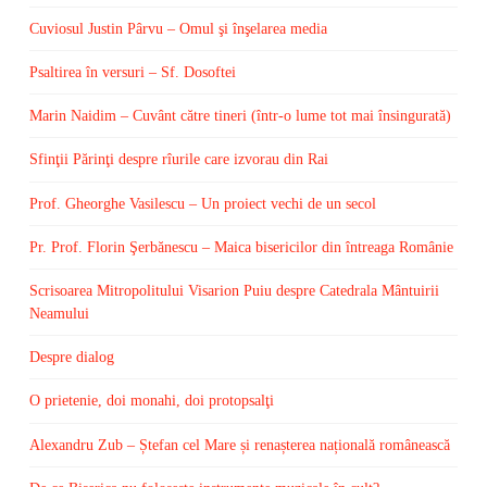
Cuviosul Justin Pârvu – Omul şi înşelarea media
Psaltirea în versuri – Sf. Dosoftei
Marin Naidim – Cuvânt către tineri (într-o lume tot mai însingurată)
Sfinţii Părinţi despre rîurile care izvorau din Rai
Prof. Gheorghe Vasilescu – Un proiect vechi de un secol
Pr. Prof. Florin Şerbănescu – Maica bisericilor din întreaga Românie
Scrisoarea Mitropolitului Visarion Puiu despre Catedrala Mântuirii
Neamului
Despre dialog
O prietenie, doi monahi, doi protopsalţi
Alexandru Zub – Ștefan cel Mare și renașterea națională românească