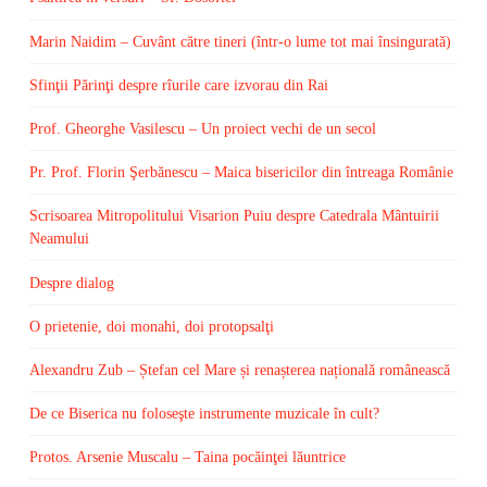
Marin Naidim – Cuvânt către tineri (într-o lume tot mai însingurată)
Sfinţii Părinţi despre rîurile care izvorau din Rai
Prof. Gheorghe Vasilescu – Un proiect vechi de un secol
Pr. Prof. Florin Şerbănescu – Maica bisericilor din întreaga Românie
Scrisoarea Mitropolitului Visarion Puiu despre Catedrala Mântuirii
Neamului
Despre dialog
O prietenie, doi monahi, doi protopsalţi
Alexandru Zub – Ștefan cel Mare și renașterea națională românească
De ce Biserica nu foloseşte instrumente muzicale în cult?
Protos. Arsenie Muscalu – Taina pocăinţei lăuntrice