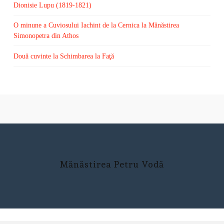
Dionisie Lupu (1819-1821)
O minune a Cuviosului Iachint de la Cernica la Mănăstirea
Simonopetra din Athos
Două cuvinte la Schimbarea la Faţă
Mănăstirea Petru Vodă