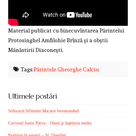
Material publicat cu binecuvîntarea Părintelui
Protosinghel Amfilohie Brînză şi a obştii
Mănăstirii Diaconeşti.
Tags:
Părintele Gheorghe Calciu
Ultimele postări
Stihirarul Sfîntului Macarie Ieromonahul
Cuviosul Justin Pârvu – Omul şi înşelarea media
Psaltirea în versuri – Sf. Dosoftei