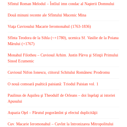
Sfîntul Roman Melodul – Întîiul imn condac al Naşterii Domnului
Două minuni recente ale Sfîntului Mucenic Mina
Viaţa Cuviosului Macarie Ieromonahul (1763-1836)
Sfînta Teodora de la Sihla (~+1780), ucenica Sf. Vasilie de la Poiana
Mărului (+1767)
Monahul Filotheu – Cuviosul Arhim. Justin Pârvu şi Sfinţii Primului
Sinod Ecumenic
Cuviosul Nifon Ionescu, ctitorul Schitului Românesc Prodromu
O nouă comoară psaltică paisiană: Triodul Paisian vol. 1
Paulinus de Aquilea şi Theodulf de Orleans – doi înşelaţi ai istoriei
Apusului
Aspazia Oţel – Părutul pogorămînt şi efectul duplicităţii
Cuv. Macarie Ieromonahul – Cuvînt la întronizarea Mitropolitului