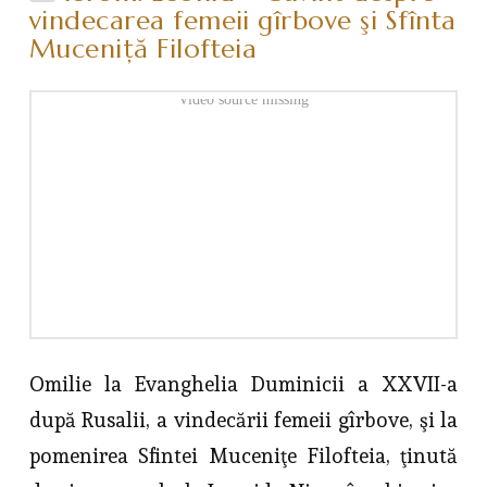
vindecarea femeii gîrbove şi Sfînta
Muceniţă Filofteia
Video source missing
Omilie la Evanghelia Duminicii a XXVII-a
după Rusalii, a vindecării femeii gîrbove, şi la
pomenirea Sfintei Muceniţe Filofteia, ţinută