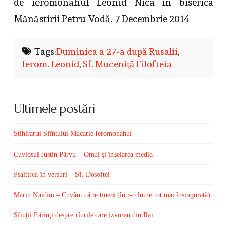
de ieromonahul Leonid Nica în biserica
Mănăstirii Petru Vodă. 7 Decembrie 2014
Tags:
Duminica a 27-a după Rusalii
,
Ierom. Leonid
,
Sf. Muceniţă Filofteia
Ultimele postări
Stihirarul Sfîntului Macarie Ieromonahul
Cuviosul Justin Pârvu – Omul şi înşelarea media
Psaltirea în versuri – Sf. Dosoftei
Marin Naidim – Cuvânt către tineri (într-o lume tot mai însingurată)
Sfinţii Părinţi despre rîurile care izvorau din Rai