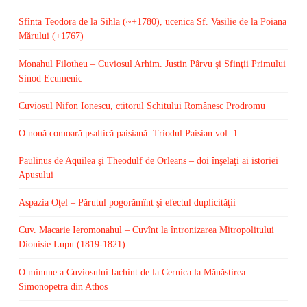
Sfînta Teodora de la Sihla (~+1780), ucenica Sf. Vasilie de la Poiana
Mărului (+1767)
Monahul Filotheu – Cuviosul Arhim. Justin Pârvu şi Sfinţii Primului
Sinod Ecumenic
Cuviosul Nifon Ionescu, ctitorul Schitului Românesc Prodromu
O nouă comoară psaltică paisiană: Triodul Paisian vol. 1
Paulinus de Aquilea şi Theodulf de Orleans – doi înşelaţi ai istoriei
Apusului
Aspazia Oţel – Părutul pogorămînt şi efectul duplicităţii
Cuv. Macarie Ieromonahul – Cuvînt la întronizarea Mitropolitului
Dionisie Lupu (1819-1821)
O minune a Cuviosului Iachint de la Cernica la Mănăstirea
Simonopetra din Athos