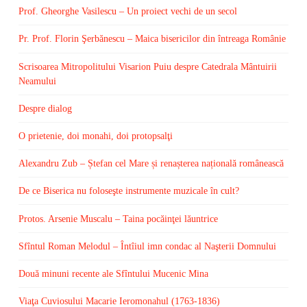
Prof. Gheorghe Vasilescu – Un proiect vechi de un secol
Pr. Prof. Florin Şerbănescu – Maica bisericilor din întreaga Românie
Scrisoarea Mitropolitului Visarion Puiu despre Catedrala Mântuirii
Neamului
Despre dialog
O prietenie, doi monahi, doi protopsalţi
Alexandru Zub – Ștefan cel Mare și renașterea națională românească
De ce Biserica nu foloseşte instrumente muzicale în cult?
Protos. Arsenie Muscalu – Taina pocăinţei lăuntrice
Sfîntul Roman Melodul – Întîiul imn condac al Naşterii Domnului
Două minuni recente ale Sfîntului Mucenic Mina
Viaţa Cuviosului Macarie Ieromonahul (1763-1836)