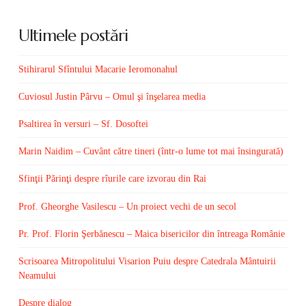
Ultimele postări
Stihirarul Sfîntului Macarie Ieromonahul
Cuviosul Justin Pârvu – Omul şi înşelarea media
Psaltirea în versuri – Sf. Dosoftei
Marin Naidim – Cuvânt către tineri (într-o lume tot mai însingurată)
Sfinţii Părinţi despre rîurile care izvorau din Rai
Prof. Gheorghe Vasilescu – Un proiect vechi de un secol
Pr. Prof. Florin Şerbănescu – Maica bisericilor din întreaga Românie
Scrisoarea Mitropolitului Visarion Puiu despre Catedrala Mântuirii
Neamului
Despre dialog