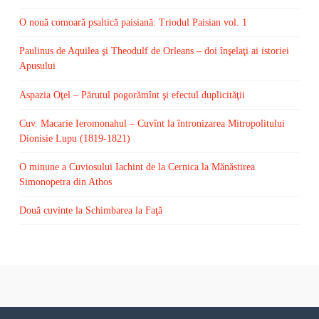
O nouă comoară psaltică paisiană: Triodul Paisian vol. 1
Paulinus de Aquilea şi Theodulf de Orleans – doi înşelaţi ai istoriei
Apusului
Aspazia Oţel – Părutul pogorămînt şi efectul duplicităţii
Cuv. Macarie Ieromonahul – Cuvînt la întronizarea Mitropolitului
Dionisie Lupu (1819-1821)
O minune a Cuviosului Iachint de la Cernica la Mănăstirea
Simonopetra din Athos
Două cuvinte la Schimbarea la Faţă