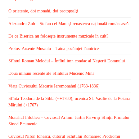
O prietenie, doi monahi, doi protopsalţi
Alexandru Zub – Ștefan cel Mare și renașterea națională românească
De ce Biserica nu foloseşte instrumente muzicale în cult?
Protos. Arsenie Muscalu – Taina pocăinţei lăuntrice
Sfîntul Roman Melodul – Întîiul imn condac al Naşterii Domnului
Două minuni recente ale Sfîntului Mucenic Mina
Viaţa Cuviosului Macarie Ieromonahul (1763-1836)
Sfînta Teodora de la Sihla (~+1780), ucenica Sf. Vasilie de la Poiana
Mărului (+1767)
Monahul Filotheu – Cuviosul Arhim. Justin Pârvu şi Sfinţii Primului
Sinod Ecumenic
Cuviosul Nifon Ionescu, ctitorul Schitului Românesc Prodromu