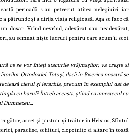
eastă perioadă s-au petrecut atîtea nelegiuiri iar
 a pătrunde şi a dirija viaţa religioasă. Aşa se face că
ţă un dosar. Vrînd-nevrînd, adevărat sau neadevărat,
ori, au semnat nişte lucruri pentru care acum îi scot
ă ce se vor înteţi atacurile vrăjmaşilor, va creşte şi
torilor Ortodoxiei. Totuşi, dacă în Biserica noastră se
ectează clerul şi ierarhia, precum în exemplul dat de
ntîmpla cu harul? Întreb aceasta, ştiind că amestecul cu
 lui Dumnezeu…
ugător, ascet şi pustnic şi trăitor în Hristos, Sfîntul
rici, paraclise, schituri, clopotniţe şi altare în toată