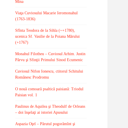
Mina
Viaţa Cuviosului Macarie Ieromonahul
(1763-1836)
Sfînta Teodora de la Sihla (~+1780),
ucenica Sf. Vasilie de la Poiana Mărului
(+1767)
Monahul Filotheu – Cuviosul Arhim. Justin
Pârvu şi Sfinţii Primului Sinod Ecumenic
Cuviosul Nifon Ionescu, ctitorul Schitului
Românesc Prodromu
O nouă comoară psaltică paisiană: Triodul
Paisian vol. 1
Paulinus de Aquilea şi Theodulf de Orleans
– doi înşelaţi ai istoriei Apusului
Aspazia Oţel – Părutul pogorămînt şi