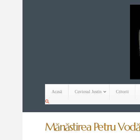
Acasă
Cuviosul Justin
Ctitorii
Mănăstirea Petru Vodă