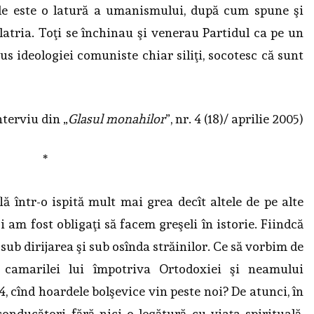
apale este o latură a umanismului, după cum spune şi
olatria. Toţi se închinau şi venerau Partidul ca pe un
pus ideologiei comuniste chiar siliţi, socotesc că sunt
nterviu din „
Glasul monahilor
”, nr. 4 (18)/ aprilie 2005)
*
ă într-o ispită mult mai grea decît altele de pe alte
 am fost obligaţi să facem greşeli în istorie. Fiindcă
 sub dirijarea şi sub osînda străinilor. Ce să vorbim de
e camarilei lui împotriva Ortodoxiei şi neamului
 cînd hoardele bolşevice vin peste noi? De atunci, în
conducători fără nici o legătură cu viaţa spirituală,