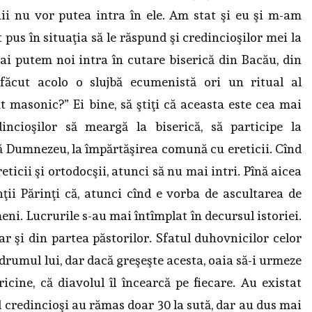
nii nu vor putea intra în ele. Am stat şi eu şi m-am
t pus în situaţia să le răspund şi credincioşilor mei la
Mai putem noi intra în cutare biserică din Bacău, din
 făcut acolo o slujbă ecumenistă ori un ritual al
 masonic?” Ei bine, să ştiţi că aceasta este cea mai
incioşilor să meargă la biserică, să participe la
că Dumnezeu, la împărtăşirea comună cu ereticii. Cînd
reticii şi ortodocşii, atunci să nu mai intri. Pînă aicea
ţii Părinţi că, atunci cînd e vorba de ascultarea de
i. Lucrurile s-au mai întîmplat în decursul istoriei.
dar şi din partea păstorilor. Sfatul duhovnicilor celor
 drumul lui, dar dacă greşeşte acesta, oaia să-i urmeze
oricine, că diavolul îl încearcă pe fiecare. Au existat
nd credincioşi au rămas doar 30 la sută, dar au dus mai