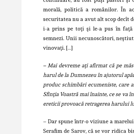
morală, politică a românilor. În ac
securitatea nu a avut alt scop decît de
i-a prins pe toţi şi le-a pus în fa
semnezi. Unii necunoscători, neştiut
vinovaţi. […]
– Mai devreme aţi afirmat că pe măsur
harul de la Dumnezeu în ajutorul apără
produc schimbări ecumeniste, care af
Sfinţia Voastră mai înainte, ce se va î
ereticii provoacă retragerea harului
– Dar spune într-o viziune a marelui r
Serafim de Sarov, că se vor ridica bise