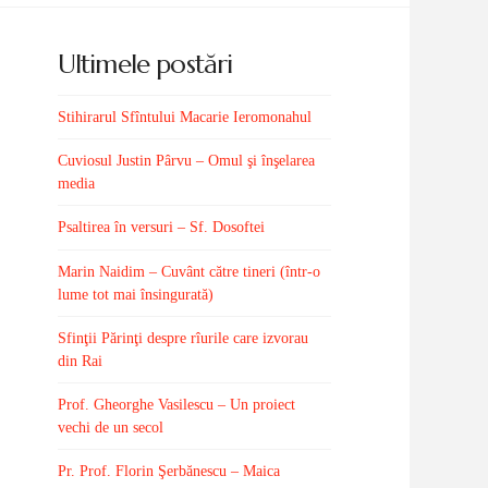
Ultimele postări
Stihirarul Sfîntului Macarie Ieromonahul
Cuviosul Justin Pârvu – Omul şi înşelarea
media
Psaltirea în versuri – Sf. Dosoftei
Marin Naidim – Cuvânt către tineri (într-o
lume tot mai însingurată)
Sfinţii Părinţi despre rîurile care izvorau
din Rai
Prof. Gheorghe Vasilescu – Un proiect
vechi de un secol
Pr. Prof. Florin Şerbănescu – Maica