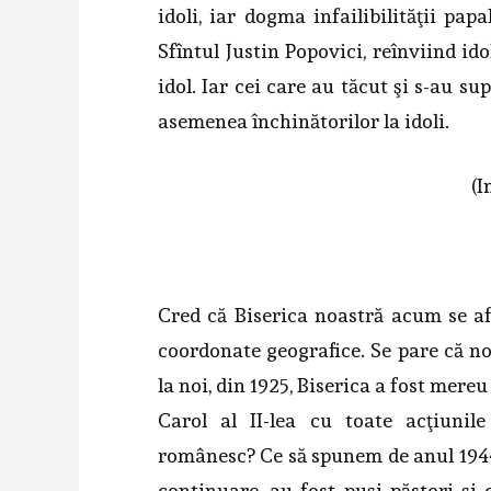
idoli, iar dogma infailibilităţii p
Sfîntul Justin Popovici, reînviind id
idol. Iar cei care au tăcut şi s-au su
asemenea închinătorilor la idoli.
(I
Cred că Biserica noastră acum se afl
coordonate geografice. Se pare că noi
la noi, din 1925, Biserica a fost mereu
Carol al II-lea cu toate acţiunil
românesc? Ce să spunem de anul 1944,
continuare, au fost puşi păstori şi 