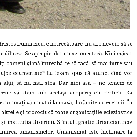
Hristos Dumnezeu, e netrecătoare, nu are nevoie să se
e dilueze. Se apropie, dar nu se amestecă. Nici măcar
lţi oameni şi mă întreabă ce să facă: să mai intre sau
 slujbe ecumeniste? Eu le-am spus că atunci cînd vor
a alţii, să nu mai stea. Dar nici aşa – ne temem de
terzic să stăm sub acelaşi acoperiş cu ereticii. Ba
ecununaţi să nu stai la masă, darămite cu ereticii. În
altfel e şi prorocit că toate organizaţiile ecleziastice
şi instituţia Bisericii. Sfîntul Ignatie Briancianinov
primirea umanismelor. Umanismul este închinare la