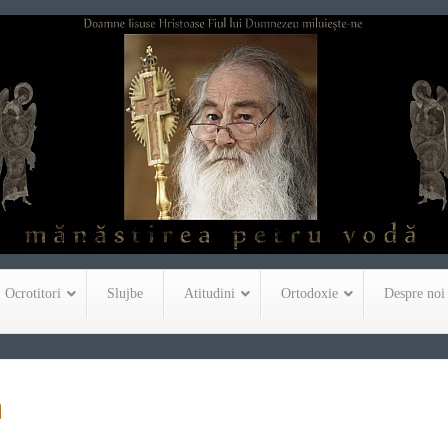
Ocrotitori
Slujbe
Atitudini
Ortodoxie
Despre noi