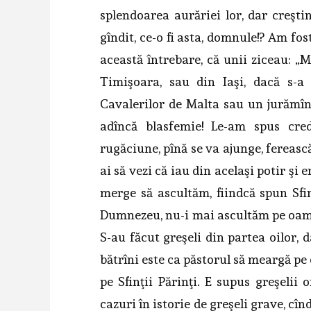
splendoarea aurăriei lor, dar creşti
gîndit, ce-o fi asta, domnule!? Am fos
această întrebare, că unii ziceau: „
Timişoara, sau din Iaşi, dacă s-a
Cavalerilor de Malta sau un jurămînt
adîncă blasfemie! Le-am spus cred
rugăciune, pînă se va ajunge, fereas
ai să vezi că iau din acelaşi potir şi e
merge să ascultăm, fiindcă spun Sfin
Dumnezeu, nu-i mai ascultăm pe oamen
S-au făcut greşeli din partea oilor, 
bătrîni este ca păstorul să meargă pe
pe Sfinţii Părinţi. E supus greşelii 
cazuri în istorie de greşeli grave, cî