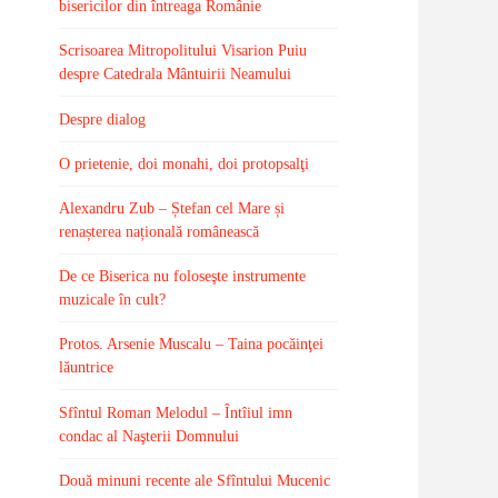
bisericilor din întreaga Românie
Scrisoarea Mitropolitului Visarion Puiu
despre Catedrala Mântuirii Neamului
Despre dialog
O prietenie, doi monahi, doi protopsalţi
Alexandru Zub – Ștefan cel Mare și
renașterea națională românească
De ce Biserica nu foloseşte instrumente
muzicale în cult?
Protos. Arsenie Muscalu – Taina pocăinţei
lăuntrice
Sfîntul Roman Melodul – Întîiul imn
condac al Naşterii Domnului
Două minuni recente ale Sfîntului Mucenic