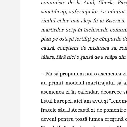
comuniste de la Aiud, Gherla, Piteş
sanctificaţi, suferinţa lor i-a mîntuit,
rîndul celor mai aleşi fii ai Biserici
martirilor ucişi în închisorile comuni
plan pe ostaşii jertifiţi pe cîmpurile 
cauză, conştient de misiunea sa, ro
tăiere, fără nici o şansă de a scăpa d
– Păi să propunem noi o asemenea zi 
au primit modelul martirajului să a
asemenea zi în calendar, deoarece s
Estul Europei, aici am avut şi “fenomen
fratele său…! Această zi de pomenire
deveni pentru toată lumea creştină o