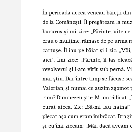
În perioada aceea veneau băieţii din
de la Comăneşti. Îl pregăteam la muzi
bucuros şi-mi zice: „Părinte, uite c
erau o mulţime, rămase de pe urma răz
cartuşe. Îl iau pe băiat şi-i zic: „Mă
aici”. Îmi zice: „Părinte, îl las ole
revolverul şi l-am vîrît sub pernă. Vi
mai ştiu. Dar între timp se făcuse s
Valerian, şi numai ce auzim zgomot pu
cum? Dumnezeu ştie. M-am ridicat. „H
curat aicea. Zic: „Să-mi iau haina!”
plecat aşa cum eram îmbrăcat. Dragii m
şi eu îmi ziceam: „Măi, dacă aveam 