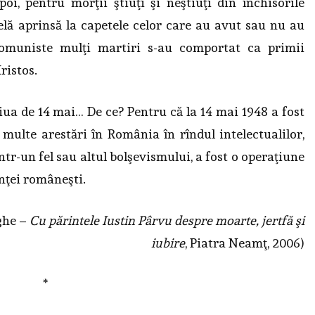
poi, pentru morţii ştiuţi şi neştiuţi din închisorile
elă aprinsă la capetele celor care au avut sau nu au
comuniste mulţi martiri s-au comportat ca primii
ristos.
 ziua de 14 mai… De ce? Pentru că la 14 mai 1948 a fost
 multe arestări în România în rîndul intelectualilor,
ntr-un fel sau altul bolşevismului, a fost o operaţiune
enţei româneşti.
ghe –
Cu părintele Iustin Pârvu despre moarte, jertfă şi
iubire
, Piatra Neamţ, 2006)
*