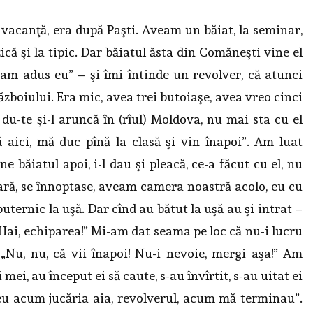
 vacanţă, era după Paşti. Aveam un băiat, la seminar,
că şi la tipic. Dar băiatul ăsta din Comăneşti vine el
e am adus eu” – şi îmi întinde un revolver, că atunci
boiului. Era mic, avea trei butoiaşe, avea vreo cinci
i, du-te şi-l aruncă în (rîul) Moldova, nu mai sta cu el
acă aici, mă duc pînă la clasă şi vin înapoi”. Am luat
ne băiatul apoi, i-l dau şi pleacă, ce-a făcut cu el, nu
eară, se înnoptase, aveam camera noastră acolo, eu cu
ternic la uşă. Dar cînd au bătut la uşă au şi intrat –
ai, echiparea!” Mi-am dat seama pe loc că nu-i lucru
 „Nu, nu, că vii înapoi! Nu-i nevoie, mergi aşa!” Am
ei, au început ei să caute, s-au învîrtit, s-au uitat ei
eu acum jucăria aia, revolverul, acum mă terminau”.