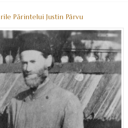
ile Părintelui Justin Pârvu