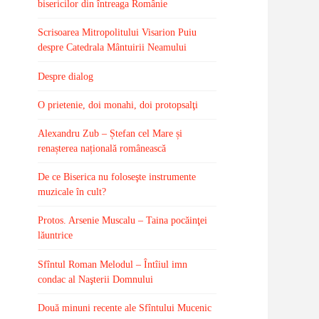
bisericilor din întreaga Românie
Scrisoarea Mitropolitului Visarion Puiu
despre Catedrala Mântuirii Neamului
Despre dialog
O prietenie, doi monahi, doi protopsalţi
Alexandru Zub – Ștefan cel Mare și
renașterea națională românească
De ce Biserica nu foloseşte instrumente
muzicale în cult?
Protos. Arsenie Muscalu – Taina pocăinţei
lăuntrice
Sfîntul Roman Melodul – Întîiul imn
condac al Naşterii Domnului
Două minuni recente ale Sfîntului Mucenic