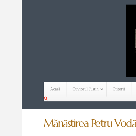
Acasă
Cuviosul Justin
Ctitorii
Mănăstirea Petru Vodă