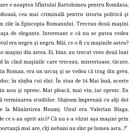
 care e noaptea Sfîntului Bartolomeu pentru România,
ioasă, cea mai criminală pentru istoria politică şi
n zile la Episcopia Romanului. Treceau două maşini
aşa de elegante. Interesant e că nu se putea vedea
tul era negru şi negru. Măi, ce-o fi cu maşinile astea?
 maşini din astea. Ei, bine, au trecut vreo două luni
d în cînd maşinile care treceau, misterioase, tăcute,
din Roman, era un urcuş şi se vedea că trag din greu,
uc, în slujba cui sînt. În ziua de 14 Mai însă, aceste
in nou şi opresc. Mai pleacă, mai vin, iar opresc. Eu
pă terminarea studiilor. Slujeam împreună cu alţi doi
de la Mănăstirea Neamţ. Unul era Valerian Blaga,
 de ce s-au oprit aici? Că nu s-a văzut aşa maşini prin
mportanţă mai are, cîţi nebuni nu sînt pe lumea asta…!”