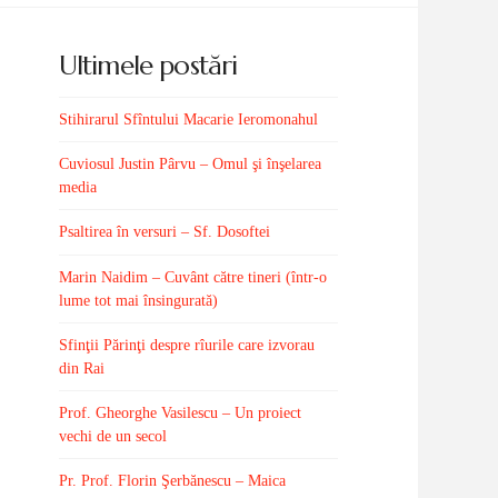
Ultimele postări
Stihirarul Sfîntului Macarie Ieromonahul
Cuviosul Justin Pârvu – Omul şi înşelarea
media
Psaltirea în versuri – Sf. Dosoftei
Marin Naidim – Cuvânt către tineri (într-o
lume tot mai însingurată)
Sfinţii Părinţi despre rîurile care izvorau
din Rai
Prof. Gheorghe Vasilescu – Un proiect
vechi de un secol
Pr. Prof. Florin Şerbănescu – Maica