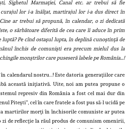
ti, Sighetul Marmaţiei, Canal etc. ar trebui să fie
 curajul lor i-a înălţat, martirajul lor i-a dus direct în
i. Cine ar trebui să propună, în calendar, o zi dedicată
ste, o sărbătoare diferită de cea care îi aduce în prim
de luptă? Pe cînd ostaşul lupta, în deplină cunoştinţă de
mânul închis de comunişti era precum mielul dus la
in chingile monştrilor care puseseră labele pe România…!
în calendarul nostru…! Este datoria generaţiilor care
ibă această iniţiativă. Uite, noi am putea propune o
istemul represiv din România a fost cel mai dur din
ul Piteşti”, cel în care fratele a fost pus să-l ucidă pe
 a martirilor morţi în închisorile comuniste ar putea
 zi de reflecţie la răul produs de comunism omenirii,