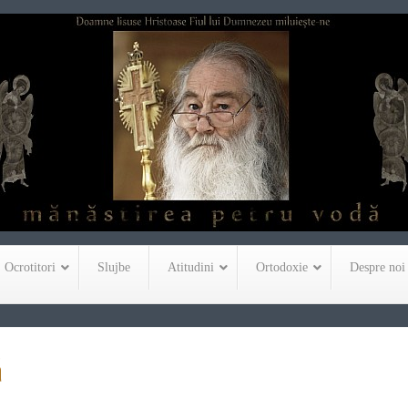
Ocrotitori
Slujbe
Atitudini
Ortodoxie
Despre noi