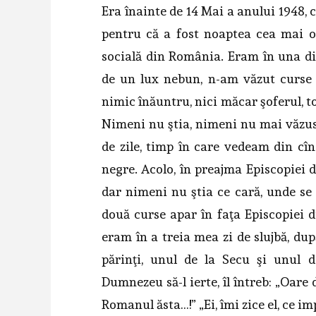
Era înainte de 14 Mai a anului 1948,
pentru că a fost noaptea cea mai od
socială din România. Eram în una di
de un lux nebun, n-am văzut curse 
nimic înăuntru, nici măcar şoferul, to
Nimeni nu ştia, nimeni nu mai văzuse
de zile, timp în care vedeam din cîn
negre. Acolo, în preajma Episcopiei 
dar nimeni nu ştia ce cară, unde se d
două curse apar în faţa Episcopiei d
eram în a treia mea zi de slujbă, du
părinţi, unul de la Secu şi unul 
Dumnezeu să-l ierte, îl întreb: „Oare
Romanul ăsta…!” „Ei, îmi zice el, ce i