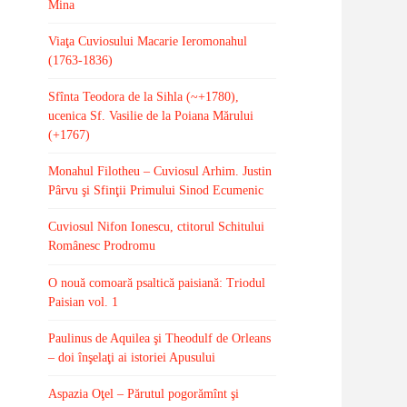
Mina
Viaţa Cuviosului Macarie Ieromonahul
(1763-1836)
Sfînta Teodora de la Sihla (~+1780),
ucenica Sf. Vasilie de la Poiana Mărului
(+1767)
Monahul Filotheu – Cuviosul Arhim. Justin
Pârvu şi Sfinţii Primului Sinod Ecumenic
Cuviosul Nifon Ionescu, ctitorul Schitului
Românesc Prodromu
O nouă comoară psaltică paisiană: Triodul
Paisian vol. 1
Paulinus de Aquilea şi Theodulf de Orleans
– doi înşelaţi ai istoriei Apusului
Aspazia Oţel – Părutul pogorămînt şi