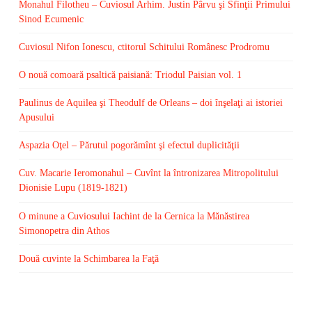
Monahul Filotheu – Cuviosul Arhim. Justin Pârvu şi Sfinţii Primului
Sinod Ecumenic
Cuviosul Nifon Ionescu, ctitorul Schitului Românesc Prodromu
O nouă comoară psaltică paisiană: Triodul Paisian vol. 1
Paulinus de Aquilea şi Theodulf de Orleans – doi înşelaţi ai istoriei
Apusului
Aspazia Oţel – Părutul pogorămînt şi efectul duplicităţii
Cuv. Macarie Ieromonahul – Cuvînt la întronizarea Mitropolitului
Dionisie Lupu (1819-1821)
O minune a Cuviosului Iachint de la Cernica la Mănăstirea
Simonopetra din Athos
Două cuvinte la Schimbarea la Faţă