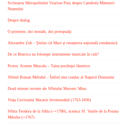
Scrisoarea Mitropolitului Visarion Puiu despre Catedrala Mântuirii
Neamului
Despre dialog
O prietenie, doi monahi, doi protopsalţi
Alexandru Zub – Ștefan cel Mare și renașterea națională românească
De ce Biserica nu foloseşte instrumente muzicale în cult?
Protos. Arsenie Muscalu – Taina pocăinţei lăuntrice
Sfîntul Roman Melodul – Întîiul imn condac al Naşterii Domnului
Două minuni recente ale Sfîntului Mucenic Mina
Viaţa Cuviosului Macarie Ieromonahul (1763-1836)
Sfînta Teodora de la Sihla (~+1780), ucenica Sf. Vasilie de la Poiana
Mărului (+1767)