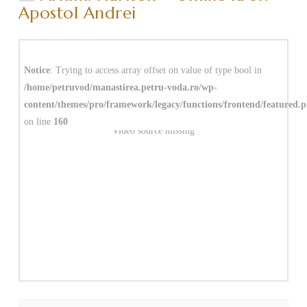
Apostol Andrei
Notice
: Trying to access array offset on value of type bool in
/home/petruvod/manastirea.petru-voda.ro/wp-
content/themes/pro/framework/legacy/functions/frontend/featured.
on line
160
Video source missing