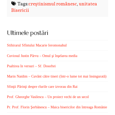
Tags:
creştinismul românesc
,
unitatea
Bisericii
Ultimele postări
Stihirarul Sfîntului Macarie Ieromonahul
Cuviosul Justin Pârvu – Omul şi înşelarea media
Psaltirea în versuri – Sf. Dosoftei
Marin Naidim – Cuvânt către tineri (într-o lume tot mai însingurată)
Sfinţii Părinţi despre rîurile care izvorau din Rai
Prof. Gheorghe Vasilescu – Un proiect vechi de un secol
Pr. Prof. Florin Şerbănescu – Maica bisericilor din întreaga Românie