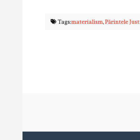
Tags:
materialism
,
Părintele Jus