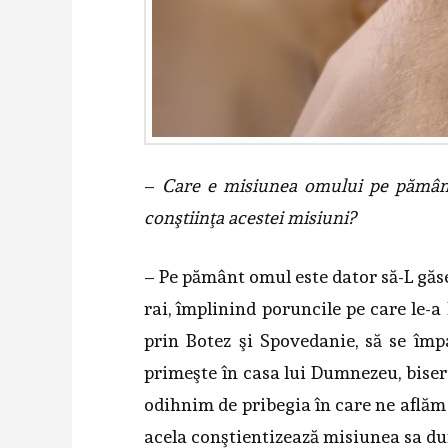
–
Care e misiunea omului pe pămân
conştiinţa acestei misiuni?
– Pe pământ omul este dator să-L găs
rai, împlinind poruncile pe care le-a
prin Botez şi Spovedanie, să se împ
primeşte în casa lui Dumnezeu, biser
odihnim de pribegia în care ne aflăm p
acela conştientizează misiunea sa d