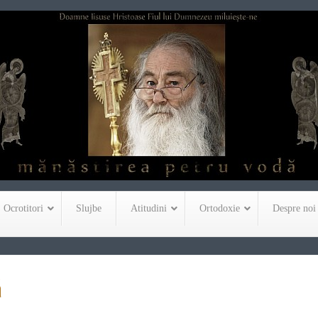
Ocrotitori
Slujbe
Atitudini
Ortodoxie
Despre noi