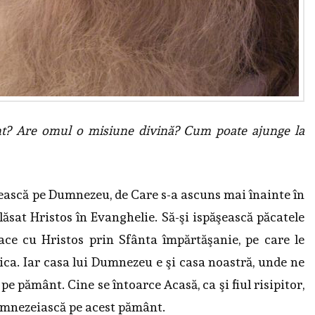
t? Are omul o misiune divină? Cum poate ajunge la
ească pe Dumnezeu, de Care s-a ascuns mai înainte în
 lăsat Hristos în Evanghelie. Să-şi ispăşească păcatele
ace cu Hristos prin Sfânta împărtăşanie, pe care le
ica. Iar casa lui Dumnezeu e şi casa noastră, unde ne
e pământ. Cine se întoarce Acasă, ca şi fiul risipitor,
umnezeiască pe acest pământ.