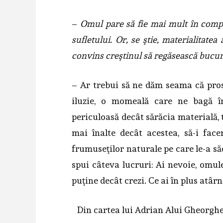
–
Omul pare să fie mai mult în compet
sufletului. Or, se ştie, materialitatea
convins creştinul să regăsească bucur
– Ar trebui să ne dăm seama că pros
iluzie, o momeală care ne bagă în
periculoasă decât sărăcia materială, 
mai înalte decât acestea, să-i face
frumuseţilor naturale pe care le-a s
spui câteva lucruri: Ai nevoie, omule,
puţine decât crezi. Ce ai în plus atârn
Din cartea lui Adrian Alui Gheorgh