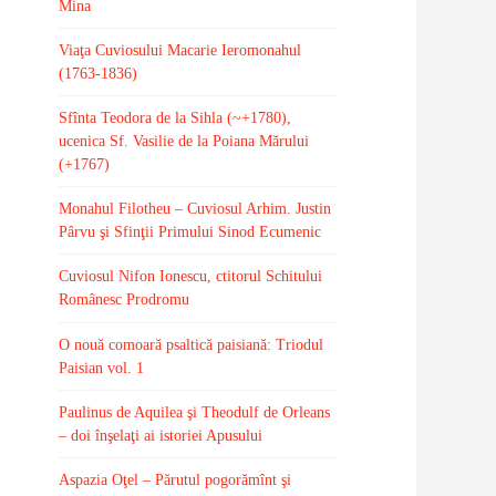
Mina
Viaţa Cuviosului Macarie Ieromonahul
(1763-1836)
Sfînta Teodora de la Sihla (~+1780),
ucenica Sf. Vasilie de la Poiana Mărului
(+1767)
Monahul Filotheu – Cuviosul Arhim. Justin
Pârvu şi Sfinţii Primului Sinod Ecumenic
Cuviosul Nifon Ionescu, ctitorul Schitului
Românesc Prodromu
O nouă comoară psaltică paisiană: Triodul
Paisian vol. 1
Paulinus de Aquilea şi Theodulf de Orleans
– doi înşelaţi ai istoriei Apusului
Aspazia Oţel – Părutul pogorămînt şi