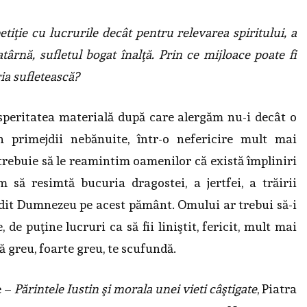
iţie cu lucrurile decât pentru relevarea spiritului, a
 atârnă, sufletul bogat înalţă. Prin ce mijloace poate fi
ia sufletească?
peritatea materială după care alergăm nu-i decât o
 primejdii nebănuite, într-o nefericire mult mai
trebuie să le reamintim oamenilor că există împliniri
m să resimtă bucuria dragostei, a jertfei, a trăirii
ădit Dumnezeu pe acest pământ. Omului ar trebui să-i
 de puţine lucruri ca să fii liniştit, fericit, mult mai
ă greu, foarte greu, te scufundă.
e –
Părintele Iustin şi morala unei vieti câştigate
, Piatra