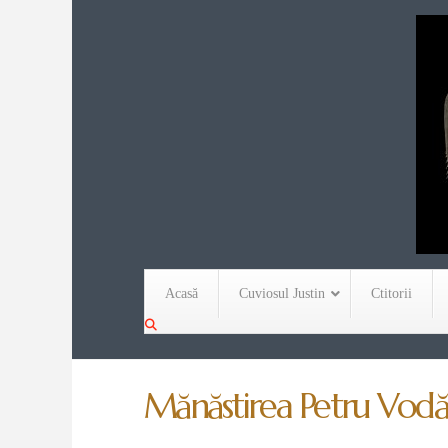
Acasă
Cuviosul Justin
Ctitorii
Mănăstirea Petru Vodă