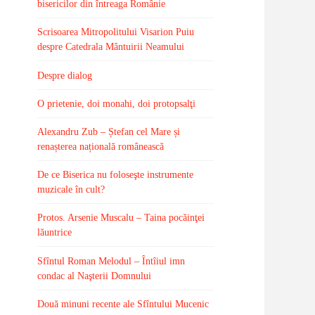
bisericilor din întreaga Românie
Scrisoarea Mitropolitului Visarion Puiu
despre Catedrala Mântuirii Neamului
Despre dialog
O prietenie, doi monahi, doi protopsalţi
Alexandru Zub – Ștefan cel Mare și
renașterea națională românească
De ce Biserica nu foloseşte instrumente
muzicale în cult?
Protos. Arsenie Muscalu – Taina pocăinţei
lăuntrice
Sfîntul Roman Melodul – Întîiul imn
condac al Naşterii Domnului
Două minuni recente ale Sfîntului Mucenic