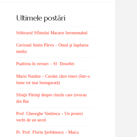
Ultimele postări
Stihirarul Sfîntului Macarie Ieromonahul
Cuviosul Justin Pârvu – Omul şi înşelarea
media
Psaltirea în versuri – Sf. Dosoftei
Marin Naidim – Cuvânt către tineri (într-o
lume tot mai însingurată)
Sfinţii Părinţi despre rîurile care izvorau
din Rai
Prof. Gheorghe Vasilescu – Un proiect
vechi de un secol
Pr. Prof. Florin Şerbănescu – Maica