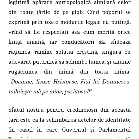
legitimă apărare antropologică similară celor
din toate ţările de pe glob. Cînd poporul se
exprimă prin toate modurile legale cu putinţă,
vrînd să fie respectaţi aşa cum merită orice
fiinţă umană, iar conducătorii săi sfidează
raţiunea, rămîne soluţia creştină, singura cu
adevărat puternică să schimbe lumea, şi anume
rugăciunea din inimă, din toată inima:
„Doamne, Iisuse Hristoase, Fiul lui Dumnezeu,
miluieşte-mă pe mine, păcătosul!”
Sfatul nostru pentru credincioşii din această
ţară este ca la schimbarea actelor de identitate
(în cazul în care Guvernul şi Parlamentul