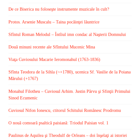
De ce Biserica nu foloseşte instrumente muzicale în cult?
Protos. Arsenie Muscalu – Taina pocăinţei lăuntrice
Sfîntul Roman Melodul – Întîiul imn condac al Naşterii Domnului
Două minuni recente ale Sfîntului Mucenic Mina
Viaţa Cuviosului Macarie Ieromonahul (1763-1836)
Sfînta Teodora de la Sihla (~+1780), ucenica Sf. Vasilie de la Poiana
Mărului (+1767)
Monahul Filotheu – Cuviosul Arhim. Justin Pârvu şi Sfinţii Primului
Sinod Ecumenic
Cuviosul Nifon Ionescu, ctitorul Schitului Românesc Prodromu
O nouă comoară psaltică paisiană: Triodul Paisian vol. 1
Paulinus de Aquilea şi Theodulf de Orleans – doi înşelaţi ai istoriei