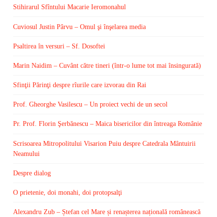
Stihirarul Sfîntului Macarie Ieromonahul
Cuviosul Justin Pârvu – Omul şi înşelarea media
Psaltirea în versuri – Sf. Dosoftei
Marin Naidim – Cuvânt către tineri (într-o lume tot mai însingurată)
Sfinţii Părinţi despre rîurile care izvorau din Rai
Prof. Gheorghe Vasilescu – Un proiect vechi de un secol
Pr. Prof. Florin Şerbănescu – Maica bisericilor din întreaga Românie
Scrisoarea Mitropolitului Visarion Puiu despre Catedrala Mântuirii
Neamului
Despre dialog
O prietenie, doi monahi, doi protopsalţi
Alexandru Zub – Ștefan cel Mare și renașterea națională românească