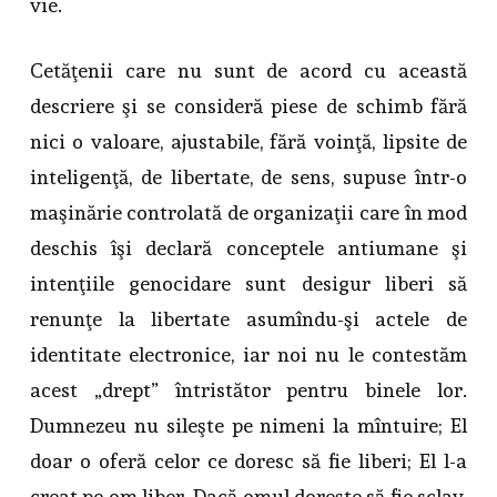
vie.
Cetăţenii care nu sunt de acord cu această
descriere şi se consideră piese de schimb fără
nici o valoare, ajustabile, fără voinţă, lipsite de
inteligenţă, de libertate, de sens, supuse într-o
maşinărie controlată de organizaţii care în mod
deschis îşi declară conceptele antiumane şi
intenţiile genocidare sunt desigur liberi să
renunţe la libertate asumîndu-şi actele de
identitate electronice, iar noi nu le contestăm
acest „drept” întristător pentru binele lor.
Dumnezeu nu sileşte pe nimeni la mîntuire; El
doar o oferă celor ce doresc să fie liberi; El l-a
creat pe om liber. Dacă omul doreşte să fie sclav,