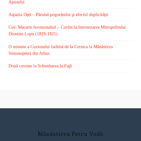
Apusului
Aspazia Oţel – Părutul pogorămînt şi efectul duplicităţii
Cuv. Macarie Ieromonahul – Cuvînt la întronizarea Mitropolitului
Dionisie Lupu (1819-1821)
O minune a Cuviosului Iachint de la Cernica la Mănăstirea
Simonopetra din Athos
Două cuvinte la Schimbarea la Faţă
Mănăstirea Petru Vodă