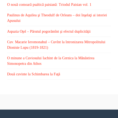
O nouă comoară psaltică paisiană: Triodul Paisian vol. 1
Paulinus de Aquilea şi Theodulf de Orleans – doi înşelaţi ai istoriei
Apusului
Aspazia Oţel – Părutul pogorămînt şi efectul duplicităţii
Cuv. Macarie Ieromonahul – Cuvînt la întronizarea Mitropolitului
Dionisie Lupu (1819-1821)
O minune a Cuviosului Iachint de la Cernica la Mănăstirea
Simonopetra din Athos
Două cuvinte la Schimbarea la Faţă