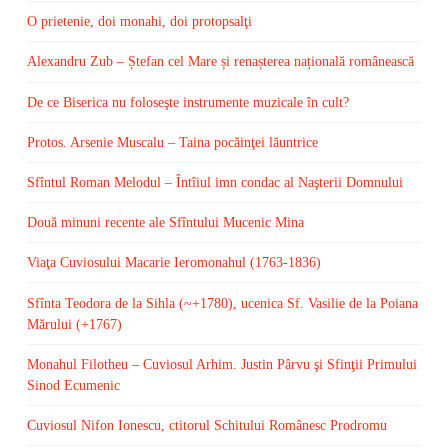
O prietenie, doi monahi, doi protopsalţi
Alexandru Zub – Ștefan cel Mare și renașterea națională românească
De ce Biserica nu foloseşte instrumente muzicale în cult?
Protos. Arsenie Muscalu – Taina pocăinţei lăuntrice
Sfîntul Roman Melodul – Întîiul imn condac al Naşterii Domnului
Două minuni recente ale Sfîntului Mucenic Mina
Viaţa Cuviosului Macarie Ieromonahul (1763-1836)
Sfînta Teodora de la Sihla (~+1780), ucenica Sf. Vasilie de la Poiana
Mărului (+1767)
Monahul Filotheu – Cuviosul Arhim. Justin Pârvu şi Sfinţii Primului
Sinod Ecumenic
Cuviosul Nifon Ionescu, ctitorul Schitului Românesc Prodromu