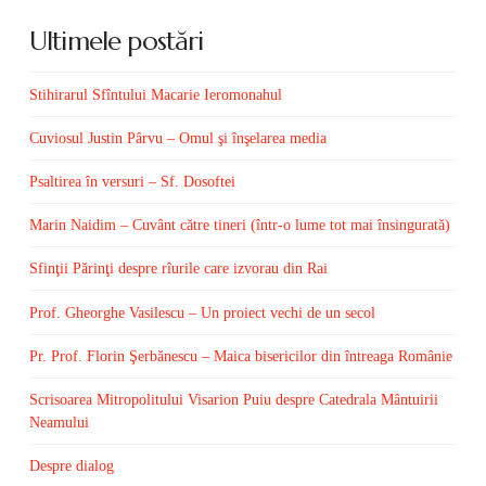
Ultimele postări
Stihirarul Sfîntului Macarie Ieromonahul
Cuviosul Justin Pârvu – Omul şi înşelarea media
Psaltirea în versuri – Sf. Dosoftei
Marin Naidim – Cuvânt către tineri (într-o lume tot mai însingurată)
Sfinţii Părinţi despre rîurile care izvorau din Rai
Prof. Gheorghe Vasilescu – Un proiect vechi de un secol
Pr. Prof. Florin Şerbănescu – Maica bisericilor din întreaga Românie
Scrisoarea Mitropolitului Visarion Puiu despre Catedrala Mântuirii
Neamului
Despre dialog