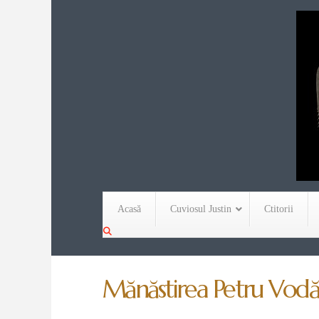
Acasă
Cuviosul Justin
Ctitorii
Mănăstirea Petru Vodă