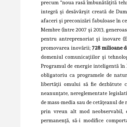
precum “noua rasă îmbunătăţită tehno
integră şi desăvârşit creată de Dum
afaceri şi preconizări fabuloase în c
Membre (între 2007 şi 2013, generoas
pentru antreprenoriat şi inovare (E
promovarea inovării;
728 milioane d
domeniul comunicaţiilor şi tehnolog
Programul de energie inteligentă în 
obligatoriu ca programele de natur
libertăţii omului să fie dezbătute 
neanunţate, nereglementate legislativ
de mass-media sau de cetăţeanul de rân
prin vreun alt mod neobservabil, 
permanenţă, să-i modifice comporta