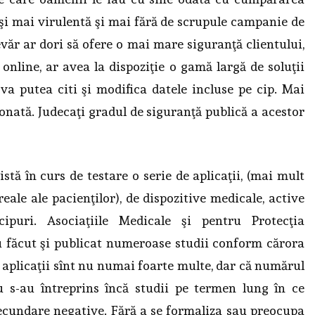
şi mai virulentă şi mai fără de scrupule campanie de
devăr ar dori să ofere o mai mare siguranţă clientului,
 online, ar avea la dispoziţie o gamă largă de soluţii
 va putea citi şi modifica datele incluse pe cip. Mai
onată. Judecaţi gradul de siguranţă publică a acestor
stă în curs de testare o serie de aplicaţii, (mai mult
reale ale pacienţilor), de dispozitive medicale, active
cipuri. Asociaţiile Medicale şi pentru Protecţia
 făcut şi publicat numeroase studii conform cărora
r aplicaţii sînt nu numai foarte multe, dar că numărul
u s-au întreprins încă studii pe termen lung în ce
 secundare negative. Fără a se formaliza sau preocupa