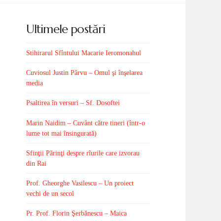
Ultimele postări
Stihirarul Sfîntului Macarie Ieromonahul
Cuviosul Justin Pârvu – Omul şi înşelarea
media
Psaltirea în versuri – Sf. Dosoftei
Marin Naidim – Cuvânt către tineri (într-o
lume tot mai însingurată)
Sfinţii Părinţi despre rîurile care izvorau
din Rai
Prof. Gheorghe Vasilescu – Un proiect
vechi de un secol
Pr. Prof. Florin Şerbănescu – Maica