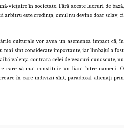
-vieţuire în societate. Fără aceste lucruri de bază,
lui arbitru este credinţa, omul nu devine doar sclav, ci
rile culturale vor avea un asemenea impact că, în
nu mai sînt considerate importante, iar limbajul a fost
 aibă valenţa contrară celei de veacuri cunoscute, nu
re care să mai constituie un liant între oameni. O
oare în care indivizii sînt, paradoxal, alienaţi prin