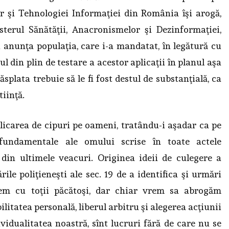
r şi Tehnologiei Informaţiei din România îşi arogă,
terul Sănătăţii, Anacronismelor şi Dezinformaţiei,
 anunţa populaţia, care i-a mandatat, în legătură cu
ul din plin de testare a acestor aplicaţii în planul aşa
splata trebuie să le fi fost destul de substanţială, ca
tiinţă.
plicarea de cipuri pe oameni, tratându-i aşadar ca pe
e fundamentale ale omului scrise în toate actele
 din ultimele veacuri. Originea ideii de culegere a
ile poliţieneşti ale sec. 19 de a identifica şi urmări
ntem cu toţii păcătoşi, dar chiar vrem sa abrogăm
itatea personală, liberul arbitru şi alegerea acţiunii
vidualitatea noastră, sînt lucruri fără de care nu se