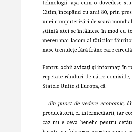
tehnologii, aşa cum o dovedesc studi
Citim, începând cu anii 80, prin pres
unei computerizări de scară mondială
ştiinţă atei se întâlnesc în mod cu t
mereu mai lacom al tăticilor făurito
nasc trenuleţe fără frâne care circulă
Pentru ochii avizaţi şi informaţi în 
repetate rânduri de către comisiile
Statele Unite şi Europa, că:
–
din punct de vedere economic,
di
producătorii, ci intermediarii, iar c
caz nu e ceva benefic pentru cetăţe
bazate pe folosirea acestor cipuri 