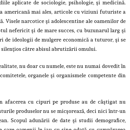
ile aplicate de sociologie, psihologie, şi medicină.
a americană mai ales, articole cu viziuni futuriste a
. Visele narcotice şi adolescentine ale oamenilor de
otul nefericit şi de mare succes, cu buzunarul larg şi
ri de ideologii de mulgere economică a tuturor, şi se
 silenţios către abisul abrutizării omului.
realitate, nu doar cu numele, este nu numai dovedit în
, comitetele, organele şi organismele competente din
n afacerea cu cipuri pe produse au de câştigat nu
osturile produselor nu se micşorează, deci nici într-un
an. Scopul adunării de date şi studii demografice,
pe care oamenii le iau cu sine odată cu cumpărarea