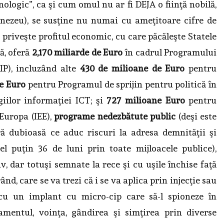
logic”, ca şi cum omul nu ar fi DEJA o fiinţă nobilă,
nezeu), se susţine nu numai cu ameţitoare cifre de
e priveşte profitul economic, cu care păcăleşte Statele
ă, oferă
2,170 miliarde de Euro
în cadrul Programului
IP), incluzând alte
430 de milioane de Euro
pentru
e Euro
pentru Programul de sprijin pentru politică în
iilor informaţiei ICT; şi
727 milioane Euro
pentru
Europa (IEE),
programe nedezbătute public
(deşi este
ă dubioasă ce aduc riscuri la adresa demnităţii şi
cel puţin 36 de luni prin toate mijloacele publice),
, dar totuşi semnate la rece şi cu uşile închise faţă
d, care se va trezi că i se va aplica prin injecţie sau
cu un implant cu micro-cip care să-l spioneze în
mentul, voinţa, gândirea şi simţirea prin diverse