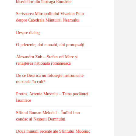
bisericilor din întreaga Românie
Scrisoarea Mitropolitului Visarion Puiu
despre Catedrala Mântuirii Neamului
Despre dialog
O prietenie, doi monahi, doi protopsalţi
Alexandru Zub – Ștefan cel Mare și
renașterea națională românească
De ce Biserica nu foloseşte instrumente
muzicale în cult?
Protos. Arsenie Muscalu – Taina pocăinţei
lăuntrice
Sfîntul Roman Melodul – Întîiul imn
condac al Naşterii Domnului
Două minuni recente ale Sfîntului Mucenic