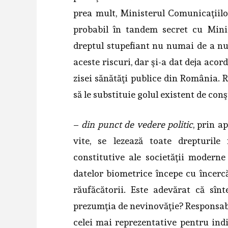
prea mult, Ministerul Comunicaţiilo
probabil în tandem secret cu Minis
dreptul stupefiant nu numai de a nu
aceste riscuri, dar şi-a dat deja acord
zisei sănătăţi publice din România. Ră
să le substituie golul existent de conş
–
din punct de vedere politic
, prin a
vite, se lezează toate drepturil
constitutive ale societăţii moderne
datelor biometrice începe cu încercăr
răufăcătorii. Este adevărat că sî
prezumţia de nevinovăţie? Responsabil
celei mai reprezentative pentru indi