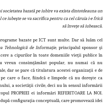
şi societatea bazată pe iubire
va exista dintotdeauna un
l ce iubeşte se va sacrifica
pentru ca cel căruia i-e frică
să înveţe să iubească.
n programe bazate pe ICT sunt multe. Dar să luăm cel
ea Tehnologică de Informaţie
, principalul sponsor şi
ere a cipurilor în toate domeniile vieţii publice în
au vreun consimţământ popular, nu numai că nu
e, dar se pare că titulatura acestei organizaţii e de
 pe care o face, fiindcă e limpede că nu doreşte ca
ului, a societăţii civile, deci nu în sensul informării
scopul PROPRIEI ei informări REFERITOARE LA NOI.
t după configuraţia conceptuală, care promovează idei