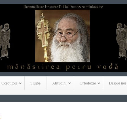
Ocrotitori
Slujbe
Atitudini
Ortodoxie
Despre noi