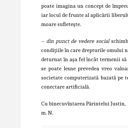
poate imagina un concept de împreună
iar locul de frunte al aplicării liberu
moare sufleteşte.
–
din punct de vedere social
schimbă
condiţiile în care drepturile omului 
deturnat în aşa fel încât termenii să
se poate lesne prevedea vreo valoa
societate computerizată bazată pe ter
conectare artificială.
Cu binecuvîntarea Părintelui Justin,
m. N.