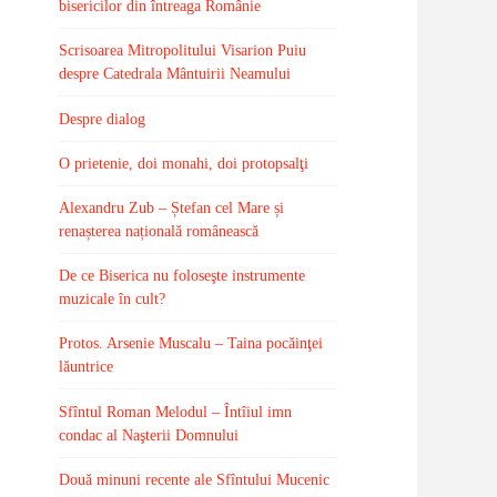
bisericilor din întreaga Românie
Scrisoarea Mitropolitului Visarion Puiu
despre Catedrala Mântuirii Neamului
Despre dialog
O prietenie, doi monahi, doi protopsalţi
Alexandru Zub – Ștefan cel Mare și
renașterea națională românească
De ce Biserica nu foloseşte instrumente
muzicale în cult?
Protos. Arsenie Muscalu – Taina pocăinţei
lăuntrice
Sfîntul Roman Melodul – Întîiul imn
condac al Naşterii Domnului
Două minuni recente ale Sfîntului Mucenic