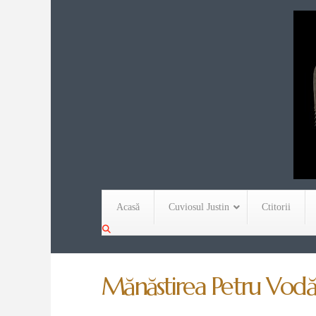
Acasă
Cuviosul Justin
Ctitorii
Mănăstirea Petru Vodă