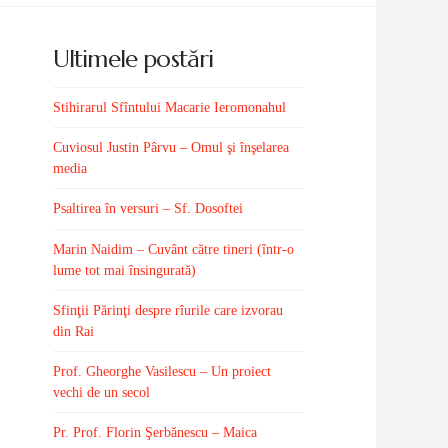
Ultimele postări
Stihirarul Sfîntului Macarie Ieromonahul
Cuviosul Justin Pârvu – Omul şi înşelarea
media
Psaltirea în versuri – Sf. Dosoftei
Marin Naidim – Cuvânt către tineri (într-o
lume tot mai însingurată)
Sfinţii Părinţi despre rîurile care izvorau
din Rai
Prof. Gheorghe Vasilescu – Un proiect
vechi de un secol
Pr. Prof. Florin Şerbănescu – Maica