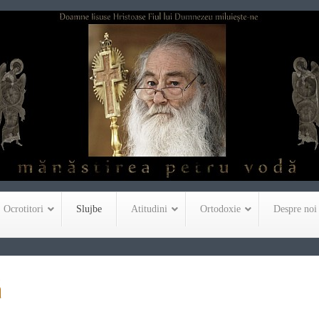
Ocrotitori
Slujbe
Atitudini
Ortodoxie
Despre noi