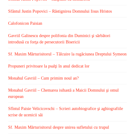
Sfântul Justin Popovici – Răstignirea Domnului Iisus Hristos
Calofonicon Paisian
Gavriil Galinescu despre polifonia din Duminici şi sărbători
introdusă cu forţa de persecutorii Bisericii
Sf. Maxim Mărturisitorul – Tâlcuire la rugăciunea Dreptului Symeon
Propuneri privitoare la psalţi în anul dedicat lor
Monahul Gavriil – Cum primim noul an?
Monahul Gavriil – Chemarea isihastă a Maicii Domnului şi omul
european
Sfîntul Paisie Velicicovschi – Scrieri autobiografice şi aghiografiile
scrise de ucenicii săi
Sf. Maxim Mărturisitorul despre unirea sufletului cu trupul