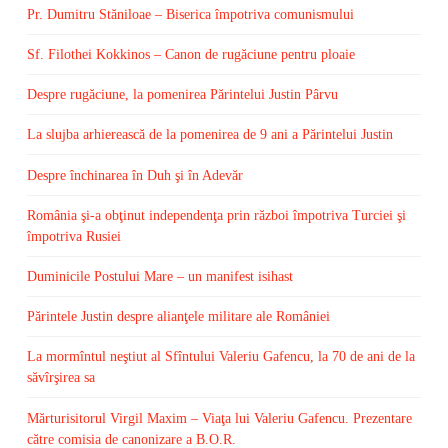
Pr. Dumitru Stăniloae – Biserica împotriva comunismului
Sf. Filothei Kokkinos – Canon de rugăciune pentru ploaie
Despre rugăciune, la pomenirea Părintelui Justin Pârvu
La slujba arhierească de la pomenirea de 9 ani a Părintelui Justin
Despre închinarea în Duh şi în Adevăr
România şi-a obţinut independenţa prin război împotriva Turciei şi
împotriva Rusiei
Duminicile Postului Mare – un manifest isihast
Părintele Justin despre alianţele militare ale României
La mormîntul neştiut al Sfîntului Valeriu Gafencu, la 70 de ani de la
săvîrşirea sa
Mărturisitorul Virgil Maxim – Viaţa lui Valeriu Gafencu. Prezentare
către comisia de canonizare a B.O.R.