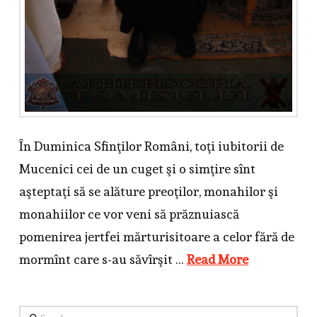
În Duminica Sfinţilor Români, toţi iubitorii de
Mucenici cei de un cuget şi o simţire sînt
aşteptaţi să se alăture preoţilor, monahilor şi
monahiilor ce vor veni să prăznuiască
pomenirea jertfei mărturisitoare a celor fără de
mormînt care s-au săvîrşit …
Read More
Search