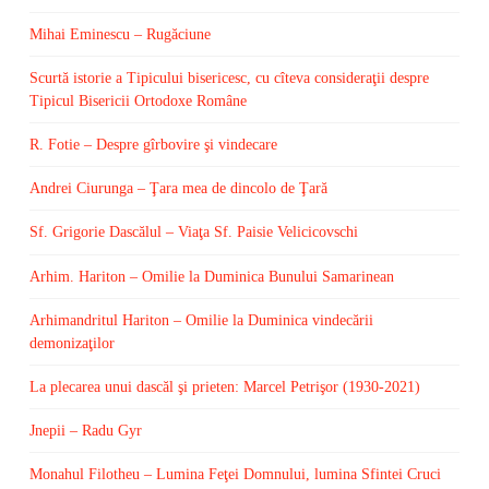
Mihai Eminescu – Rugăciune
Scurtă istorie a Tipicului bisericesc, cu cîteva consideraţii despre
Tipicul Bisericii Ortodoxe Române
R. Fotie – Despre gîrbovire şi vindecare
Andrei Ciurunga – Ţara mea de dincolo de Ţară
Sf. Grigorie Dascălul – Viaţa Sf. Paisie Velicicovschi
Arhim. Hariton – Omilie la Duminica Bunului Samarinean
Arhimandritul Hariton – Omilie la Duminica vindecării
demonizaţilor
La plecarea unui dascăl şi prieten: Marcel Petrişor (1930-2021)
Jnepii – Radu Gyr
Monahul Filotheu – Lumina Feţei Domnului, lumina Sfintei Cruci