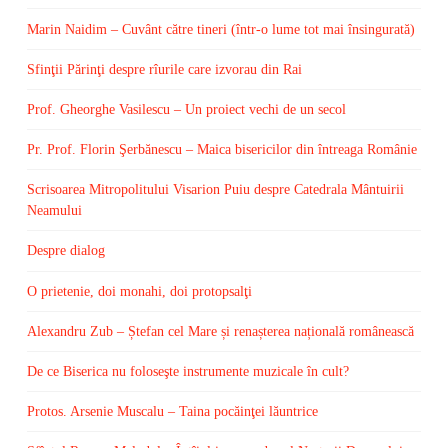
Marin Naidim – Cuvânt către tineri (într-o lume tot mai însingurată)
Sfinţii Părinţi despre rîurile care izvorau din Rai
Prof. Gheorghe Vasilescu – Un proiect vechi de un secol
Pr. Prof. Florin Şerbănescu – Maica bisericilor din întreaga Românie
Scrisoarea Mitropolitului Visarion Puiu despre Catedrala Mântuirii
Neamului
Despre dialog
O prietenie, doi monahi, doi protopsalţi
Alexandru Zub – Ștefan cel Mare și renașterea națională românească
De ce Biserica nu foloseşte instrumente muzicale în cult?
Protos. Arsenie Muscalu – Taina pocăinţei lăuntrice