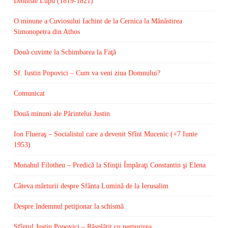
Dionisie Lupu (1819-1821)
O minune a Cuviosului Iachint de la Cernica la Mănăstirea
Simonopetra din Athos
Două cuvinte la Schimbarea la Faţă
Sf. Iustin Popovici – Cum va veni ziua Domnului?
Comunicat
Două minuni ale Părintelui Justin
Ion Flueraş – Socialistul care a devenit Sfînt Mucenic (+7 Iunie
1953)
Monahul Filotheu – Predică la Sfinţii Împăraţi Constantin şi Elena
Câteva mărturii despre Sfânta Lumină de la Ierusalim
Despre îndemnul petiţionar la schismă
Sfîntul Justin Popovici – Răsplătit cu nemurirea