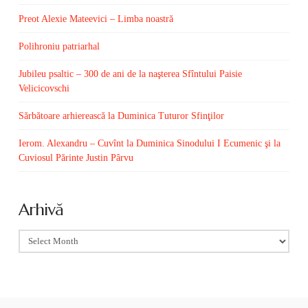
Preot Alexie Mateevici – Limba noastră
Polihroniu patriarhal
Jubileu psaltic – 300 de ani de la naşterea Sfîntului Paisie
Velicicovschi
Sărbătoare arhierească la Duminica Tuturor Sfinţilor
Ierom. Alexandru – Cuvînt la Duminica Sinodului I Ecumenic şi la
Cuviosul Părinte Justin Pârvu
Arhivă
Arhivă