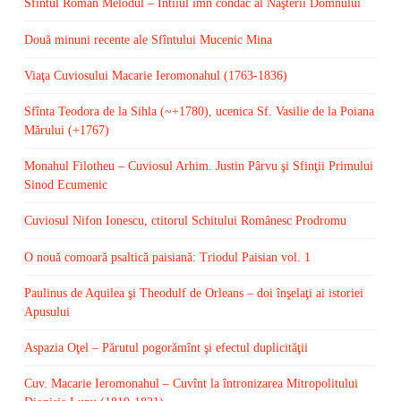
Sfîntul Roman Melodul – Întîiul imn condac al Naşterii Domnului
Două minuni recente ale Sfîntului Mucenic Mina
Viaţa Cuviosului Macarie Ieromonahul (1763-1836)
Sfînta Teodora de la Sihla (~+1780), ucenica Sf. Vasilie de la Poiana
Mărului (+1767)
Monahul Filotheu – Cuviosul Arhim. Justin Pârvu şi Sfinţii Primului
Sinod Ecumenic
Cuviosul Nifon Ionescu, ctitorul Schitului Românesc Prodromu
O nouă comoară psaltică paisiană: Triodul Paisian vol. 1
Paulinus de Aquilea şi Theodulf de Orleans – doi înşelaţi ai istoriei
Apusului
Aspazia Oţel – Părutul pogorămînt şi efectul duplicităţii
Cuv. Macarie Ieromonahul – Cuvînt la întronizarea Mitropolitului