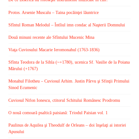
Protos. Arsenie Muscalu – Taina pocăinţei lăuntrice
Sfîntul Roman Melodul – Întîiul imn condac al Naşterii Domnului
Două minuni recente ale Sfîntului Mucenic Mina
Viaţa Cuviosului Macarie Ieromonahul (1763-1836)
Sfînta Teodora de la Sihla (~+1780), ucenica Sf. Vasilie de la Poiana
Mărului (+1767)
Monahul Filotheu – Cuviosul Arhim. Justin Pârvu şi Sfinţii Primului
Sinod Ecumenic
Cuviosul Nifon Ionescu, ctitorul Schitului Românesc Prodromu
O nouă comoară psaltică paisiană: Triodul Paisian vol. 1
Paulinus de Aquilea şi Theodulf de Orleans – doi înşelaţi ai istoriei
Apusului