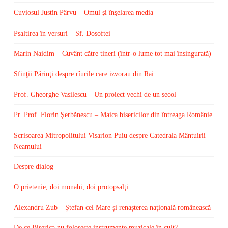
Cuviosul Justin Pârvu – Omul şi înşelarea media
Psaltirea în versuri – Sf. Dosoftei
Marin Naidim – Cuvânt către tineri (într-o lume tot mai însingurată)
Sfinţii Părinţi despre rîurile care izvorau din Rai
Prof. Gheorghe Vasilescu – Un proiect vechi de un secol
Pr. Prof. Florin Şerbănescu – Maica bisericilor din întreaga Românie
Scrisoarea Mitropolitului Visarion Puiu despre Catedrala Mântuirii
Neamului
Despre dialog
O prietenie, doi monahi, doi protopsalţi
Alexandru Zub – Ștefan cel Mare și renașterea națională românească
De ce Biserica nu foloseşte instrumente muzicale în cult?