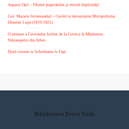
Aspazia Oţel – Părutul pogorămînt şi efectul duplicităţii
Cuv. Macarie Ieromonahul – Cuvînt la întronizarea Mitropolitului
Dionisie Lupu (1819-1821)
O minune a Cuviosului Iachint de la Cernica la Mănăstirea
Simonopetra din Athos
Două cuvinte la Schimbarea la Faţă
Mănăstirea Petru Vodă