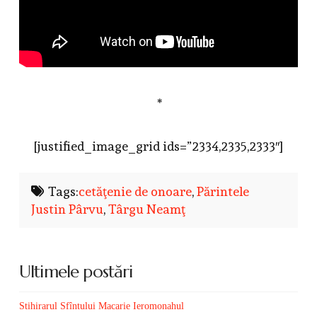
*
[justified_image_grid ids=”2334,2335,2333″]
Tags:
cetăţenie de onoare
,
Părintele
Justin Pârvu
,
Târgu Neamţ
Ultimele postări
Stihirarul Sfîntului Macarie Ieromonahul