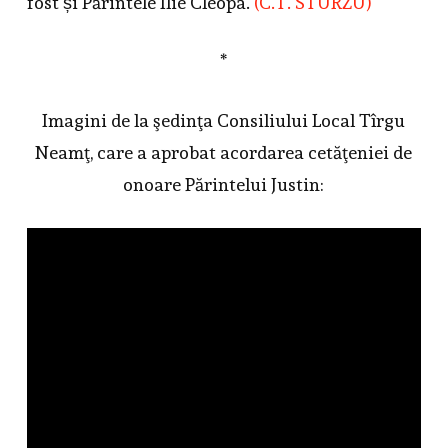
fost și Părintele Ilie Cleopa.
(C.T. STURZU)
*
Imagini de la şedinţa Consiliului Local Tîrgu
Neamţ, care a aprobat acordarea cetăţeniei de
onoare Părintelui Justin: