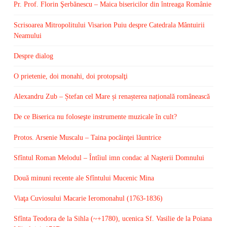
Pr. Prof. Florin Şerbănescu – Maica bisericilor din întreaga Românie
Scrisoarea Mitropolitului Visarion Puiu despre Catedrala Mântuirii
Neamului
Despre dialog
O prietenie, doi monahi, doi protopsalţi
Alexandru Zub – Ștefan cel Mare și renașterea națională românească
De ce Biserica nu foloseşte instrumente muzicale în cult?
Protos. Arsenie Muscalu – Taina pocăinţei lăuntrice
Sfîntul Roman Melodul – Întîiul imn condac al Naşterii Domnului
Două minuni recente ale Sfîntului Mucenic Mina
Viaţa Cuviosului Macarie Ieromonahul (1763-1836)
Sfînta Teodora de la Sihla (~+1780), ucenica Sf. Vasilie de la Poiana