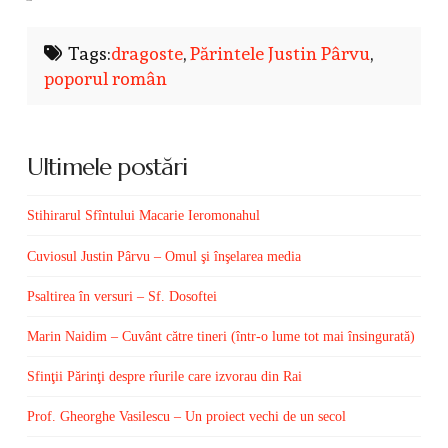
Tags:
dragoste
,
Părintele Justin Pârvu
,
poporul român
Ultimele postări
Stihirarul Sfîntului Macarie Ieromonahul
Cuviosul Justin Pârvu – Omul şi înşelarea media
Psaltirea în versuri – Sf. Dosoftei
Marin Naidim – Cuvânt către tineri (într-o lume tot mai însingurată)
Sfinţii Părinţi despre rîurile care izvorau din Rai
Prof. Gheorghe Vasilescu – Un proiect vechi de un secol