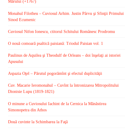
Mărului (+1767)
Monahul Filotheu – Cuviosul Arhim. Justin Pârvu şi Sfinţii Primului
Sinod Ecumenic
Cuviosul Nifon Ionescu, ctitorul Schitului Românesc Prodromu
O nouă comoară psaltică paisiană: Triodul Paisian vol. 1
Paulinus de Aquilea şi Theodulf de Orleans – doi înşelaţi ai istoriei
Apusului
Aspazia Oţel – Părutul pogorămînt şi efectul duplicităţii
Cuv. Macarie Ieromonahul – Cuvînt la întronizarea Mitropolitului
Dionisie Lupu (1819-1821)
O minune a Cuviosului Iachint de la Cernica la Mănăstirea
Simonopetra din Athos
Două cuvinte la Schimbarea la Faţă