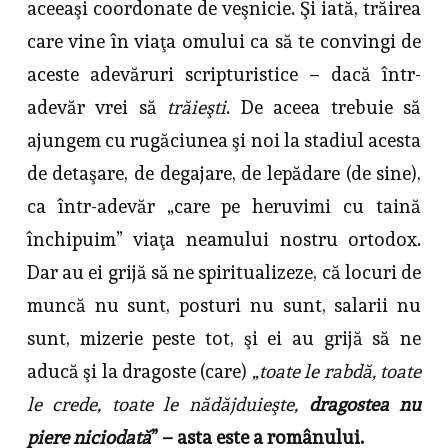
aceeaşi coordonate de veşnicie. Şi iată, trăirea
care vine în viaţa omului ca să te convingi de
aceste adevăruri scripturistice – dacă într-
adevăr vrei să
trăieşti
. De aceea trebuie să
ajungem cu rugăciunea şi noi la stadiul acesta
de detaşare, de degajare, de lepădare (de sine),
ca într-adevăr „care pe heruvimi cu taină
închipuim” viaţa neamului nostru ortodox.
Dar au ei grijă să ne spiritualizeze, că locuri de
muncă nu sunt, posturi nu sunt, salarii nu
sunt, mizerie peste tot, şi ei au grijă să ne
aducă şi la dragoste (care)
„toate le rabdă, toate
le crede, toate le nădăjduieşte,
dragostea nu
piere niciodată
” – asta este a românului.