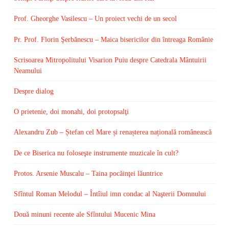
Prof. Gheorghe Vasilescu – Un proiect vechi de un secol
Pr. Prof. Florin Şerbănescu – Maica bisericilor din întreaga Românie
Scrisoarea Mitropolitului Visarion Puiu despre Catedrala Mântuirii
Neamului
Despre dialog
O prietenie, doi monahi, doi protopsalţi
Alexandru Zub – Ștefan cel Mare și renașterea națională românească
De ce Biserica nu foloseşte instrumente muzicale în cult?
Protos. Arsenie Muscalu – Taina pocăinţei lăuntrice
Sfîntul Roman Melodul – Întîiul imn condac al Naşterii Domnului
Două minuni recente ale Sfîntului Mucenic Mina