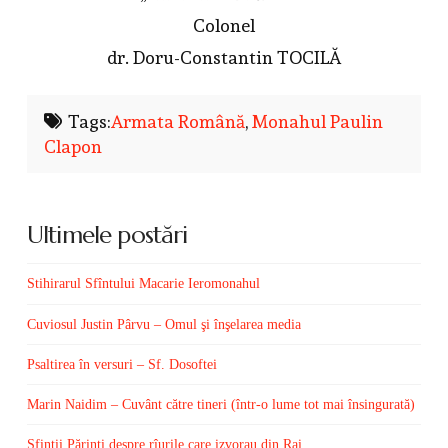
Colonel
dr. Doru-Constantin TOCILĂ
Tags:
Armata Română
,
Monahul Paulin
Clapon
Ultimele postări
Stihirarul Sfîntului Macarie Ieromonahul
Cuviosul Justin Pârvu – Omul şi înşelarea media
Psaltirea în versuri – Sf. Dosoftei
Marin Naidim – Cuvânt către tineri (într-o lume tot mai însingurată)
Sfinţii Părinţi despre rîurile care izvorau din Rai