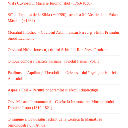
Viaţa Cuviosului Macarie Ieromonahul (1763-1836)
Sfînta Teodora de la Sihla (~+1780), ucenica Sf. Vasilie de la Poiana
Mărului (+1767)
Monahul Filotheu – Cuviosul Arhim. Justin Pârvu şi Sfinţii Primului
Sinod Ecumenic
Cuviosul Nifon Ionescu, ctitorul Schitului Românesc Prodromu
O nouă comoară psaltică paisiană: Triodul Paisian vol. 1
Paulinus de Aquilea şi Theodulf de Orleans – doi înşelaţi ai istoriei
Apusului
Aspazia Oţel – Părutul pogorămînt şi efectul duplicităţii
Cuv. Macarie Ieromonahul – Cuvînt la întronizarea Mitropolitului
Dionisie Lupu (1819-1821)
O minune a Cuviosului Iachint de la Cernica la Mănăstirea
Simonopetra din Athos