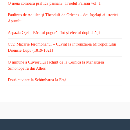
O nouă comoară psaltică paisiană: Triodul Paisian vol. 1
Paulinus de Aquilea şi Theodulf de Orleans – doi înşelaţi ai istoriei
Apusului
Aspazia Oţel – Părutul pogorămînt şi efectul duplicităţii
Cuv. Macarie Ieromonahul – Cuvînt la întronizarea Mitropolitului
Dionisie Lupu (1819-1821)
O minune a Cuviosului Iachint de la Cernica la Mănăstirea
Simonopetra din Athos
Două cuvinte la Schimbarea la Faţă