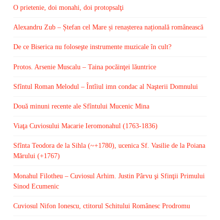
O prietenie, doi monahi, doi protopsalţi
Alexandru Zub – Ștefan cel Mare și renașterea națională românească
De ce Biserica nu foloseşte instrumente muzicale în cult?
Protos. Arsenie Muscalu – Taina pocăinţei lăuntrice
Sfîntul Roman Melodul – Întîiul imn condac al Naşterii Domnului
Două minuni recente ale Sfîntului Mucenic Mina
Viaţa Cuviosului Macarie Ieromonahul (1763-1836)
Sfînta Teodora de la Sihla (~+1780), ucenica Sf. Vasilie de la Poiana
Mărului (+1767)
Monahul Filotheu – Cuviosul Arhim. Justin Pârvu şi Sfinţii Primului
Sinod Ecumenic
Cuviosul Nifon Ionescu, ctitorul Schitului Românesc Prodromu