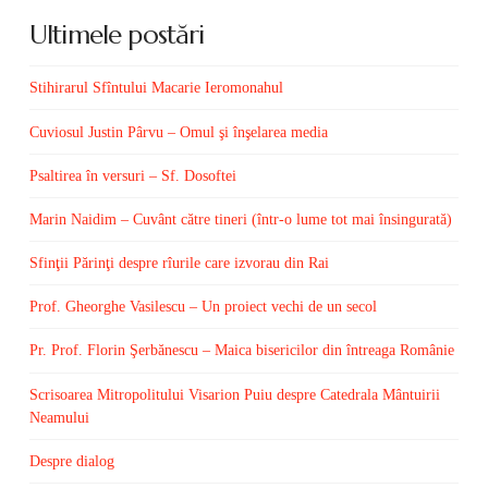
Ultimele postări
Stihirarul Sfîntului Macarie Ieromonahul
Cuviosul Justin Pârvu – Omul şi înşelarea media
Psaltirea în versuri – Sf. Dosoftei
Marin Naidim – Cuvânt către tineri (într-o lume tot mai însingurată)
Sfinţii Părinţi despre rîurile care izvorau din Rai
Prof. Gheorghe Vasilescu – Un proiect vechi de un secol
Pr. Prof. Florin Şerbănescu – Maica bisericilor din întreaga Românie
Scrisoarea Mitropolitului Visarion Puiu despre Catedrala Mântuirii
Neamului
Despre dialog