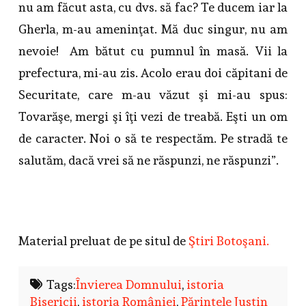
nu am făcut asta, cu dvs. să fac? Te ducem iar la
Gherla, m-au ameninţat. Mă duc singur, nu am
nevoie! Am bătut cu pumnul în masă. Vii la
prefectura, mi-au zis. Acolo erau doi căpitani de
Securitate, care m-au văzut şi mi-au spus:
Tovarăşe, mergi şi îţi vezi de treabă. Eşti un om
de caracter. Noi o să te respectăm. Pe stradă te
salutăm, dacă vrei să ne răspunzi, ne răspunzi”.
Material preluat de pe situl de
Ştiri Botoşani.
Tags:
Învierea Domnului
,
istoria
Bisericii
,
istoria României
,
Părintele Justin