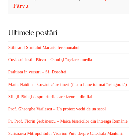
Pârvu
Ultimele postări
Stihirarul Sfîntului Macarie Ieromonahul
Cuviosul Justin Pârvu – Omul şi înşelarea media
Psaltirea în versuri – Sf. Dosoftei
Marin Naidim – Cuvânt către tineri (într-o lume tot mai însingurată)
Sfinţii Părinţi despre rîurile care izvorau din Rai
Prof. Gheorghe Vasilescu – Un proiect vechi de un secol
Pr. Prof. Florin Şerbănescu – Maica bisericilor din întreaga Românie
Scrisoarea Mitropolitului Visarion Puiu despre Catedrala Mântuirii