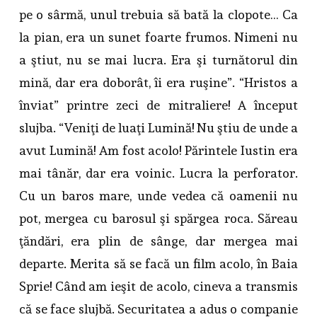
pe o sârmă, unul trebuia să bată la clopote… Ca
la pian, era un sunet foarte frumos. Nimeni nu
a ştiut, nu se mai lucra. Era şi turnătorul din
mină, dar era doborât, îi era ruşine”. “Hristos a
înviat” printre zeci de mitraliere! A început
slujba. “Veniţi de luaţi Lumină! Nu ştiu de unde a
avut Lumină! Am fost acolo! Părintele Iustin era
mai tânăr, dar era voinic. Lucra la perforator.
Cu un baros mare, unde vedea că oamenii nu
pot, mergea cu barosul şi spărgea roca. Săreau
ţăndări, era plin de sânge, dar mergea mai
departe. Merita să se facă un film acolo, în Baia
Sprie! Când am ieşit de acolo, cineva a transmis
că se face slujbă. Securitatea a adus o companie