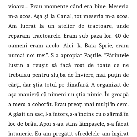
vioara… Erau momente când era bine. Meseria
m-a scos. Aşa şi la Canal, tot meseria m-a scos.
Am lucrat la un atelier de tractoare, unde
reparam tractoarele. Eram sub paza lor. 40 de
oameni eram acolo. Aici, la Baia Sprie, eram
numai noi trei”. S-a apropiat Paştile. “Părintele
Iustin a reuşit să facă rost de toate ce ne
trebuiau pentru slujba de Înviere, mai puţin de
cărţi, dar ştia totul pe dinafară. A organizat de
aşa manieră că nimeni nu ştia nimic. În groapă
a mers, a coborât. Erau preoţi mai mulţi în cerc.
A găsit un sac, l-a întors, s-a încins cu o sârmă în
loc de brâu. Apoi s-au stins lămpaşele, s-a făcut
întuneric. Eu am pregătit sfredelele, am înşirat