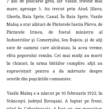
7 ani de puscarie grea, iar Vasile, fratele mai
mare, aproape 5. Au trecut prin Aiud, Jilava,
Gherla, Baia Sprie, Canal. În Baia Sprie, Vasile
Maluş a stat alături de Părintele Iustin Pârvu, de
Părintele Irineu, de fostul ministru al
Industriilor şi Comerţului, Ion Bujoiu, şi de alţi
sute de oameni care alcătuiau, la acea vreme,
elita poporului român. Cei mai mulţi au murit
în chinuri, în urma bătăilor cumplite, alţii au
supravieţuit pentru a da mărturie despre
ororile din puşcăriile comuniste.
Vasile Maluş s-a născut pe 10 februarie 1922, în
Stânceşti, judeţul Botoşani. A luptat pe front,
până în Cehoslovacia. A fost un om muncitor,