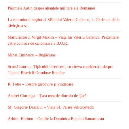
Părintele Justin despre alianţele militare ale României
La mormîntul neştiut al Sfîntului Valeriu Gafencu, la 70 de ani de la
săvîrşirea sa
Mărturisitorul Virgil Maxim – Viaţa lui Valeriu Gafencu. Prezentare
către comisia de canonizare a B.O.R.
Mihai Eminescu – Rugăciune
Scurtă istorie a Tipicului bisericesc, cu cîteva consideraţii despre
Tipicul Bisericii Ortodoxe Române
R. Fotie – Despre gîrbovire şi vindecare
Andrei Ciurunga – Ţara mea de dincolo de Ţară
Sf. Grigorie Dascălul – Viaţa Sf. Paisie Velicicovschi
Arhim. Hariton – Omilie la Duminica Bunului Samarinean