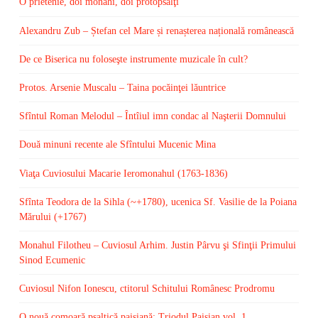
O prietenie, doi monahi, doi protopsalţi
Alexandru Zub – Ștefan cel Mare și renașterea națională românească
De ce Biserica nu foloseşte instrumente muzicale în cult?
Protos. Arsenie Muscalu – Taina pocăinţei lăuntrice
Sfîntul Roman Melodul – Întîiul imn condac al Naşterii Domnului
Două minuni recente ale Sfîntului Mucenic Mina
Viaţa Cuviosului Macarie Ieromonahul (1763-1836)
Sfînta Teodora de la Sihla (~+1780), ucenica Sf. Vasilie de la Poiana
Mărului (+1767)
Monahul Filotheu – Cuviosul Arhim. Justin Pârvu şi Sfinţii Primului
Sinod Ecumenic
Cuviosul Nifon Ionescu, ctitorul Schitului Românesc Prodromu
O nouă comoară psaltică paisiană: Triodul Paisian vol. 1