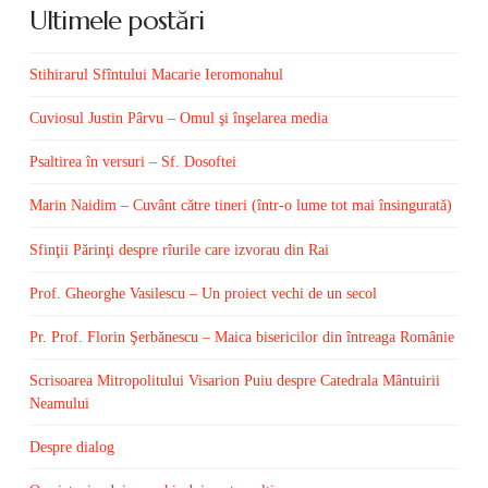
Ultimele postări
Stihirarul Sfîntului Macarie Ieromonahul
Cuviosul Justin Pârvu – Omul şi înşelarea media
Psaltirea în versuri – Sf. Dosoftei
Marin Naidim – Cuvânt către tineri (într-o lume tot mai însingurată)
Sfinţii Părinţi despre rîurile care izvorau din Rai
Prof. Gheorghe Vasilescu – Un proiect vechi de un secol
Pr. Prof. Florin Şerbănescu – Maica bisericilor din întreaga Românie
Scrisoarea Mitropolitului Visarion Puiu despre Catedrala Mântuirii
Neamului
Despre dialog