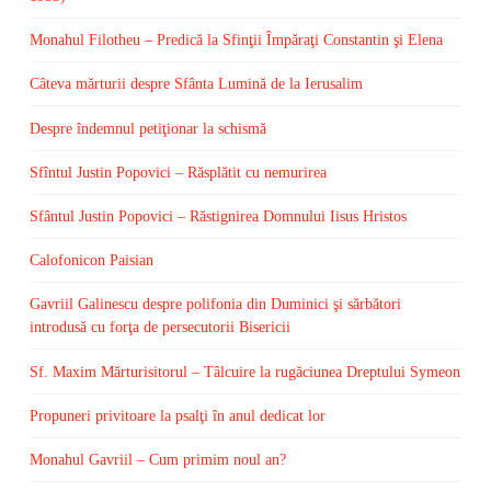
Monahul Filotheu – Predică la Sfinţii Împăraţi Constantin şi Elena
Câteva mărturii despre Sfânta Lumină de la Ierusalim
Despre îndemnul petiţionar la schismă
Sfîntul Justin Popovici – Răsplătit cu nemurirea
Sfântul Justin Popovici – Răstignirea Domnului Iisus Hristos
Calofonicon Paisian
Gavriil Galinescu despre polifonia din Duminici şi sărbători
introdusă cu forţa de persecutorii Bisericii
Sf. Maxim Mărturisitorul – Tâlcuire la rugăciunea Dreptului Symeon
Propuneri privitoare la psalţi în anul dedicat lor
Monahul Gavriil – Cum primim noul an?