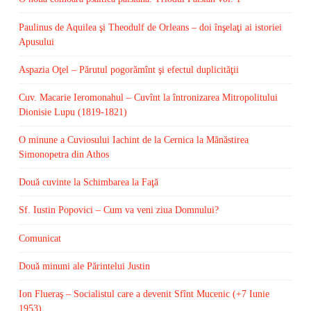
Paulinus de Aquilea şi Theodulf de Orleans – doi înşelaţi ai istoriei
Apusului
Aspazia Oţel – Părutul pogorămînt şi efectul duplicităţii
Cuv. Macarie Ieromonahul – Cuvînt la întronizarea Mitropolitului
Dionisie Lupu (1819-1821)
O minune a Cuviosului Iachint de la Cernica la Mănăstirea
Simonopetra din Athos
Două cuvinte la Schimbarea la Faţă
Sf. Iustin Popovici – Cum va veni ziua Domnului?
Comunicat
Două minuni ale Părintelui Justin
Ion Flueraş – Socialistul care a devenit Sfînt Mucenic (+7 Iunie
1953)