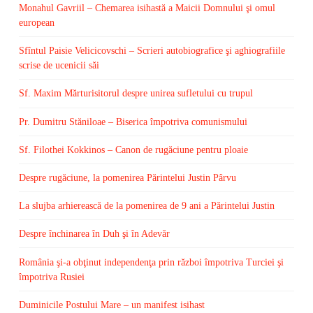
Monahul Gavriil – Chemarea isihastă a Maicii Domnului şi omul
european
Sfîntul Paisie Velicicovschi – Scrieri autobiografice şi aghiografiile
scrise de ucenicii săi
Sf. Maxim Mărturisitorul despre unirea sufletului cu trupul
Pr. Dumitru Stăniloae – Biserica împotriva comunismului
Sf. Filothei Kokkinos – Canon de rugăciune pentru ploaie
Despre rugăciune, la pomenirea Părintelui Justin Pârvu
La slujba arhierească de la pomenirea de 9 ani a Părintelui Justin
Despre închinarea în Duh şi în Adevăr
România şi-a obţinut independenţa prin război împotriva Turciei şi
împotriva Rusiei
Duminicile Postului Mare – un manifest isihast