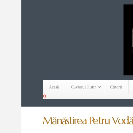
Acasă
Cuviosul Justin
Ctitorii
Mănăstirea Petru Vodă