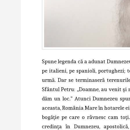
Spune legenda că a adunat Dumnezeu t
pe italieni, pe spanioli, portughezi; 
urmă. Dar se terminaseră terenuril
Sfântul Petru: „Doamne, au venit şi
dăm un loc.” Atunci Dumnezeu spune: 
aceasta, România Mare în hotarele ei, în
bogăţie pe care o râvnesc cam toţi.
credinţa în Dumnezeu, apostolică