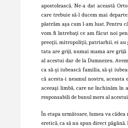
apostolească. Ne-a dat această Ort
care trebuie să-l ducem mai departe.
păstrăm aşa cum l-am luat. Pentru că 
vom fi întrebaţi ce am făcut noi pen
preoţii, mitropoliţii, patriarhii, ei au
tata are griji, numai mama are grijă
al acestui dar de la Dumnezeu. Avem 
ca să-şi iubească familia, să-şi iubeas
că acesta-i neamul nostru, aceasta 
aceeaşi limbă, care ne închinăm în 
responsabili de bunul mers al acestui
În etapa următoare, lumea va cădea 
eretică, ca să nu spun direct păgână.