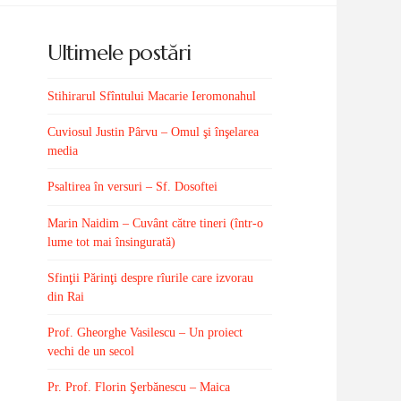
Ultimele postări
Stihirarul Sfîntului Macarie Ieromonahul
Cuviosul Justin Pârvu – Omul şi înşelarea
media
Psaltirea în versuri – Sf. Dosoftei
Marin Naidim – Cuvânt către tineri (într-o
lume tot mai însingurată)
Sfinţii Părinţi despre rîurile care izvorau
din Rai
Prof. Gheorghe Vasilescu – Un proiect
vechi de un secol
Pr. Prof. Florin Şerbănescu – Maica