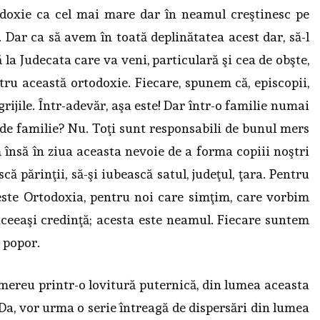
odoxie ca cel mai mare dar în neamul creştinesc pe
 Dar ca să avem în toată deplinătatea acest dar, să-l
la Judecata care va veni, particulară şi cea de obşte,
tru această ortodoxie. Fiecare, spunem că, episcopii,
 grijile. Într-adevăr, aşa este! Dar într-o familie numai
 de familie? Nu. Toţi sunt responsabili de bunul mers
însă în ziua aceasta nevoie de a forma copiii noştri
că părinţii, să-şi iubească satul, judeţul, ţara. Pentru
este Ortodoxia, pentru noi care simţim, care vorbim
aceeaşi credinţă; acesta este neamul. Fiecare suntem
 popor.
mereu printr-o lovitură puternică, din lumea aceasta
 Da, vor urma o serie întreagă de dispersări din lumea