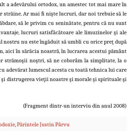
mult a adevărului ortodox, un amestec tot mai mare în
 străine. Ar mai fi nişte lucruri, dar noi trebuie să le
ăbdare, să le privim cu seninătate, pentru că nu sunt
antaje, lucruri satisfăcătoare ale limuzinelor şi ale
ul nostru nu este îngăduit să umbli cu orice preţ după
m, aici în sărăcia noastră, în lucrarea acestui pământ
or strămoşii noştri, să ne coborâm la simplitate, la o
cu adevărat lumescul acesta cu toată tehnica lui care
i distrugerea vieţii noastre şi morale şi spirituale şi
(Fragment dintr-un interviu din anul 2008)
odoxie
,
Părintele Justin Pârvu