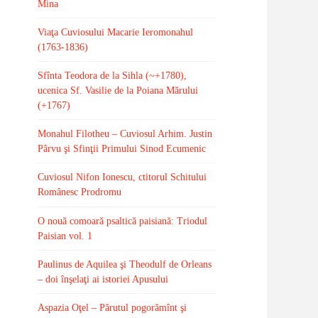
Mina
Viaţa Cuviosului Macarie Ieromonahul
(1763-1836)
Sfînta Teodora de la Sihla (~+1780),
ucenica Sf. Vasilie de la Poiana Mărului
(+1767)
Monahul Filotheu – Cuviosul Arhim. Justin
Pârvu şi Sfinţii Primului Sinod Ecumenic
Cuviosul Nifon Ionescu, ctitorul Schitului
Românesc Prodromu
O nouă comoară psaltică paisiană: Triodul
Paisian vol. 1
Paulinus de Aquilea şi Theodulf de Orleans
– doi înşelaţi ai istoriei Apusului
Aspazia Oţel – Părutul pogorămînt şi