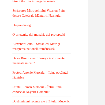
bisericilor din întreaga Românie
Scrisoarea Mitropolitului Visarion Puiu
despre Catedrala Mântuirii Neamului
Despre dialog
O prietenie, doi monahi, doi protopsalţi
Alexandru Zub – Ștefan cel Mare și
renașterea națională românească
De ce Biserica nu foloseşte instrumente
muzicale în cult?
Protos. Arsenie Muscalu – Taina pocăinţei
lăuntrice
Sfîntul Roman Melodul – Întîiul imn
condac al Naşterii Domnului
Două minuni recente ale Sfîntului Mucenic