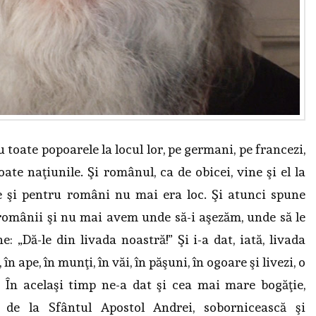
oate popoarele la locul lor, pe germani, pe francezi,
toate naţiunile. Şi românul, ca de obicei, vine şi el la
e şi pentru români nu mai era loc. Şi atunci spune
 românii şi nu mai avem unde să-i aşezăm, unde să le
„Dă-le din livada noastră!” Şi i-a dat, iată, livada
 ape, în munţi, în văi, în păşuni, în ogoare şi livezi, o
 În acelaşi timp ne-a dat şi cea mai mare bogăţie,
, de la Sfântul Apostol Andrei, sobornicească şi