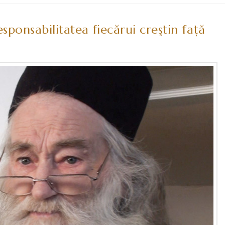
esponsabilitatea fiecărui creştin faţă