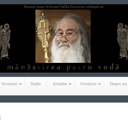
Ocrotitori
Slujbe
Atitudini
Ortodoxie
Despre noi