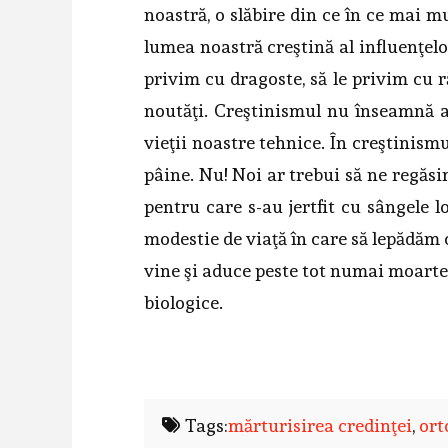
noastră, o slăbire din ce în ce mai 
lumea noastră creştină al influenţelor
privim cu dragoste, să le privim cu r
noutăţi. Creştinismul nu înseamnă av
vieţii noastre tehnice. În creştinism
pâine. Nu! Noi ar trebui să ne regăsi
pentru care s-au jertfit cu sângele l
modestie de viaţă în care să lepădăm 
vine şi aduce peste tot numai moarte ş
biologice.
Tags:
mărturisirea credinţei
,
ort