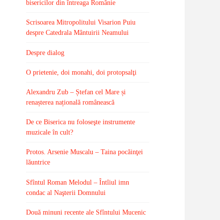
bisericilor din întreaga Românie
Scrisoarea Mitropolitului Visarion Puiu
despre Catedrala Mântuirii Neamului
Despre dialog
O prietenie, doi monahi, doi protopsalţi
Alexandru Zub – Ștefan cel Mare și
renașterea națională românească
De ce Biserica nu foloseşte instrumente
muzicale în cult?
Protos. Arsenie Muscalu – Taina pocăinţei
lăuntrice
Sfîntul Roman Melodul – Întîiul imn
condac al Naşterii Domnului
Două minuni recente ale Sfîntului Mucenic