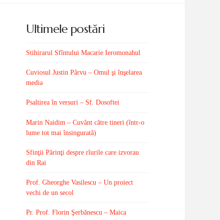
Ultimele postări
Stihirarul Sfîntului Macarie Ieromonahul
Cuviosul Justin Pârvu – Omul şi înşelarea
media
Psaltirea în versuri – Sf. Dosoftei
Marin Naidim – Cuvânt către tineri (într-o
lume tot mai însingurată)
Sfinţii Părinţi despre rîurile care izvorau
din Rai
Prof. Gheorghe Vasilescu – Un proiect
vechi de un secol
Pr. Prof. Florin Şerbănescu – Maica