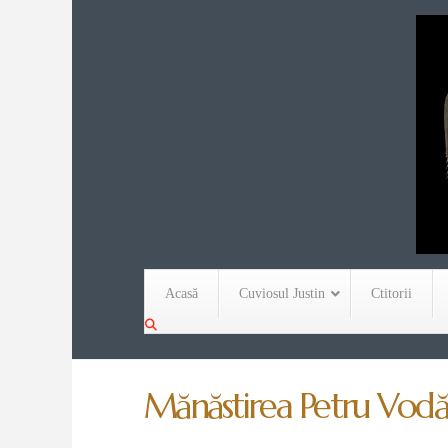
Acasă
Cuviosul Justin
Ctitorii
Mănăstirea Petru Vodă