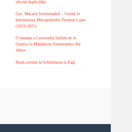
efectul duplicităţii
Cuv. Macarie Ieromonahul – Cuvînt la
întronizarea Mitropolitului Dionisie Lupu
(1819-1821)
O minune a Cuviosului Iachint de la
Cernica la Mănăstirea Simonopetra din
Athos
Două cuvinte la Schimbarea la Faţă