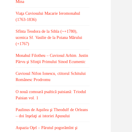
Mina
Viaţa Cuviosului Macarie Ieromonahul
(1763-1836)
Sfînta Teodora de la Sihla (~+1780),
ucenica Sf. Vasilie de la Poiana Mărului
(+1767)
Monahul Filotheu – Cuviosul Arhim. Justin
Pârvu şi Sfinţii Primului Sinod Ecumenic
Cuviosul Nifon Ionescu, ctitorul Schitului
Românesc Prodromu
O nouă comoară psaltică paisiană: Triodul
Paisian vol. 1
Paulinus de Aquilea şi Theodulf de Orleans
– doi înşelaţi ai istoriei Apusului
Aspazia Oţel – Părutul pogorămînt şi