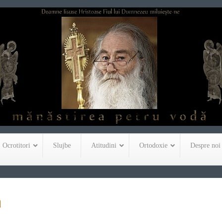
Ocrotitori
Slujbe
Atitudini
Ortodoxie
Despre noi