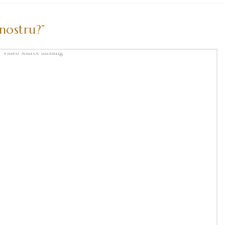
 nostru?”
Video source missing