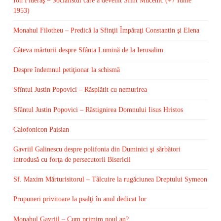
Ion Flueraş – Socialistul care a devenit Sfînt Mucenic (+7 Iunie
1953)
Monahul Filotheu – Predică la Sfinţii Împăraţi Constantin şi Elena
Câteva mărturii despre Sfânta Lumină de la Ierusalim
Despre îndemnul petiţionar la schismă
Sfîntul Justin Popovici – Răsplătit cu nemurirea
Sfântul Justin Popovici – Răstignirea Domnului Iisus Hristos
Calofonicon Paisian
Gavriil Galinescu despre polifonia din Duminici şi sărbători
introdusă cu forţa de persecutorii Bisericii
Sf. Maxim Mărturisitorul – Tâlcuire la rugăciunea Dreptului Symeon
Propuneri privitoare la psalţi în anul dedicat lor
Monahul Gavriil – Cum primim noul an?