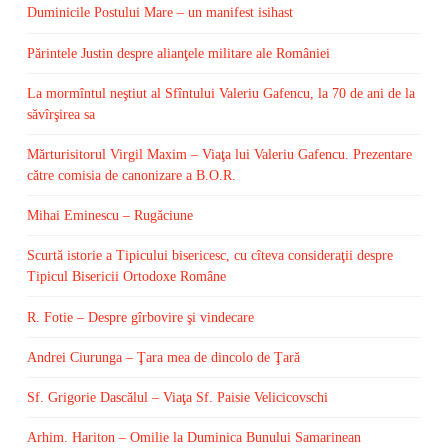
Duminicile Postului Mare – un manifest isihast
Părintele Justin despre alianţele militare ale României
La mormîntul neştiut al Sfîntului Valeriu Gafencu, la 70 de ani de la
săvîrşirea sa
Mărturisitorul Virgil Maxim – Viaţa lui Valeriu Gafencu. Prezentare
către comisia de canonizare a B.O.R.
Mihai Eminescu – Rugăciune
Scurtă istorie a Tipicului bisericesc, cu cîteva consideraţii despre
Tipicul Bisericii Ortodoxe Române
R. Fotie – Despre gîrbovire şi vindecare
Andrei Ciurunga – Ţara mea de dincolo de Ţară
Sf. Grigorie Dascălul – Viaţa Sf. Paisie Velicicovschi
Arhim. Hariton – Omilie la Duminica Bunului Samarinean