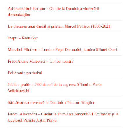
Arhimandritul Hariton – Omilie la Duminica vindecării
demonizaţilor
La plecarea unui dascăl şi prieten: Marcel Petrişor (1930-2021)
Jnepii – Radu Gyr
Monahul Filotheu – Lumina Feţei Domnului, lumina Sfintei Cruci
Preot Alexie Mateevici – Limba noastră
Polihroniu patriarhal
Jubileu psaltic – 300 de ani de la naşterea Sfîntului Paisie
Velicicovschi
Sărbătoare arhierească la Duminica Tuturor Sfinţilor
Ierom. Alexandru – Cuvînt la Duminica Sinodului I Ecumenic şi la
Cuviosul Părinte Justin Pârvu