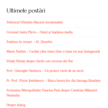
Ultimele postări
Stihirarul Sfîntului Macarie Ieromonahul
Cuviosul Justin Pârvu – Omul şi înşelarea media
Psaltirea în versuri – Sf. Dosoftei
Marin Naidim – Cuvânt către tineri (într-o lume tot mai însingurată)
Sfinţii Părinţi despre rîurile care izvorau din Rai
Prof. Gheorghe Vasilescu – Un proiect vechi de un secol
Pr. Prof. Florin Şerbănescu – Maica bisericilor din întreaga Românie
Scrisoarea Mitropolitului Visarion Puiu despre Catedrala Mântuirii
Neamului
Despre dialog