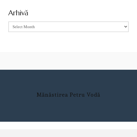
Arhivă
Arhivă
Mănăstirea Petru Vodă