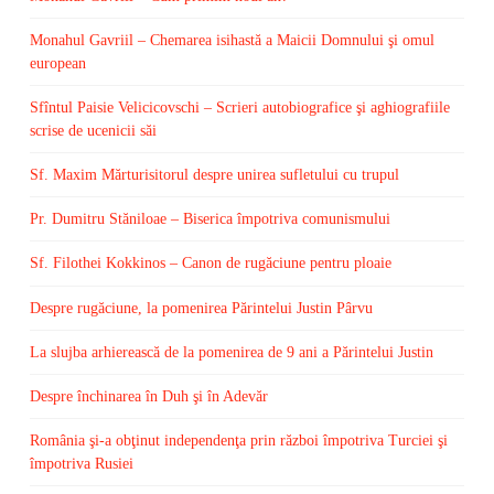
Monahul Gavriil – Chemarea isihastă a Maicii Domnului şi omul
european
Sfîntul Paisie Velicicovschi – Scrieri autobiografice şi aghiografiile
scrise de ucenicii săi
Sf. Maxim Mărturisitorul despre unirea sufletului cu trupul
Pr. Dumitru Stăniloae – Biserica împotriva comunismului
Sf. Filothei Kokkinos – Canon de rugăciune pentru ploaie
Despre rugăciune, la pomenirea Părintelui Justin Pârvu
La slujba arhierească de la pomenirea de 9 ani a Părintelui Justin
Despre închinarea în Duh şi în Adevăr
România şi-a obţinut independenţa prin război împotriva Turciei şi
împotriva Rusiei