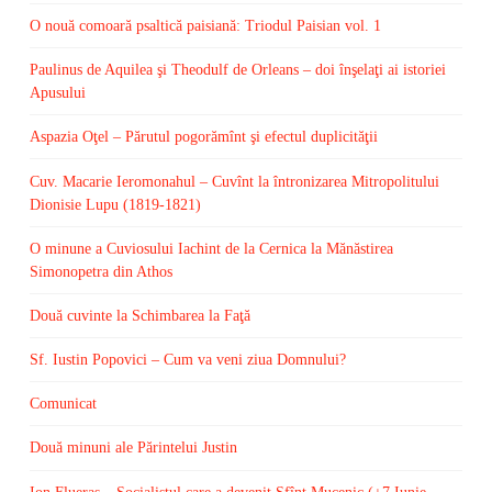
O nouă comoară psaltică paisiană: Triodul Paisian vol. 1
Paulinus de Aquilea şi Theodulf de Orleans – doi înşelaţi ai istoriei
Apusului
Aspazia Oţel – Părutul pogorămînt şi efectul duplicităţii
Cuv. Macarie Ieromonahul – Cuvînt la întronizarea Mitropolitului
Dionisie Lupu (1819-1821)
O minune a Cuviosului Iachint de la Cernica la Mănăstirea
Simonopetra din Athos
Două cuvinte la Schimbarea la Faţă
Sf. Iustin Popovici – Cum va veni ziua Domnului?
Comunicat
Două minuni ale Părintelui Justin