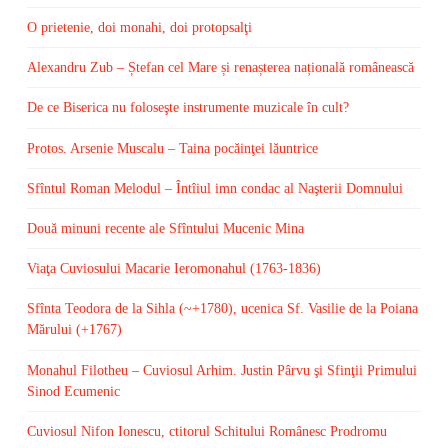
O prietenie, doi monahi, doi protopsalţi
Alexandru Zub – Ștefan cel Mare și renașterea națională românească
De ce Biserica nu foloseşte instrumente muzicale în cult?
Protos. Arsenie Muscalu – Taina pocăinţei lăuntrice
Sfîntul Roman Melodul – Întîiul imn condac al Naşterii Domnului
Două minuni recente ale Sfîntului Mucenic Mina
Viaţa Cuviosului Macarie Ieromonahul (1763-1836)
Sfînta Teodora de la Sihla (~+1780), ucenica Sf. Vasilie de la Poiana
Mărului (+1767)
Monahul Filotheu – Cuviosul Arhim. Justin Pârvu şi Sfinţii Primului
Sinod Ecumenic
Cuviosul Nifon Ionescu, ctitorul Schitului Românesc Prodromu