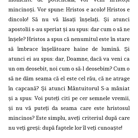
mincinoși. Vor spune: Hristos e acolo! Hristos e
dincolo! Să nu vă lăsați înșelați. Și atunci
apostolii s-au speriat și au spus: dar cum o să ne
înșele? Hristos a spus că nenumitul este în stare
să îmbrace înșelătoare haine de lumină. Și
atunci ei au spus: dar, Doamne, dacă va veni ca
un om deosebit, noi cum o să-l deosebim? Cum o
să ne dăm seama că el este cel rău, că ne atrage
în capcană? Și atunci Mântuitorul S-a mâniat
și a spus: Voi puteți citi pe cer semnele vremii,
și nu vă puteți da seama care este hristosul
mincinos? Este simplu, aveți criteriul după care
nu veți greși: după faptele lor îl veți cunoaște!