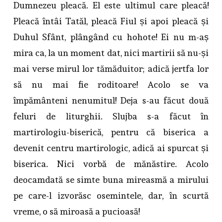
Dumnezeu pleacă. El este ultimul care pleacă!
Pleacă întâi Tatăl, pleacă Fiul și apoi pleacă și
Duhul Sfânt, plângând cu hohote! Ei nu m-aș
mira ca, la un moment dat, nici martirii să nu-și
mai verse mirul lor tămăduitor; adică jertfa lor
să nu mai fie roditoare! Acolo se va
împământeni nenumitul! Deja s-au făcut două
feluri de liturghii. Slujba s-a făcut în
martirologiu-biserică, pentru că biserica a
devenit centru martirologic, adică ai spurcat și
biserica. Nici vorbă de mănăstire. Acolo
deocamdată se simte buna mireasmă a mirului
pe care-l izvorăsc osemintele, dar, în scurtă
vreme, o să miroasă a pucioasă!