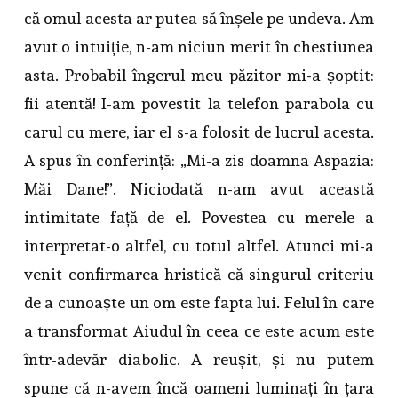
că omul acesta ar putea să înșele pe undeva. Am
avut o intuiție, n-am niciun merit în chestiunea
asta. Probabil îngerul meu păzitor mi-a șoptit:
fii atentă! I-am povestit la telefon parabola cu
carul cu mere, iar el s-a folosit de lucrul acesta.
A spus în conferință: „Mi-a zis doamna Aspazia:
Măi Dane!”. Niciodată n-am avut această
intimitate față de el. Povestea cu merele a
interpretat-o altfel, cu totul altfel. Atunci mi-a
venit confirmarea hristică că singurul criteriu
de a cunoaște un om este fapta lui. Felul în care
a transformat Aiudul în ceea ce este acum este
într-adevăr diabolic. A reușit, și nu putem
spune că n-avem încă oameni luminați în țara