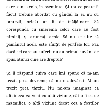
care sunt acolo, în oseminte. Și tot ce poate fi
făcut trebuie abordat cu gândul la ei, nu cu
fantezii, oricât ar fi de înălțătoare. Să
corespundă cu smerenia celor care au fost
nimiciți și aruncați acolo. Să nu se uite că
pământul acela este sfințit de jertfele lor. Păi,
dacă cei care au suferit nu au primul cuvânt de
spus, atunci cine are dreptul?!
Și îi răspund cuiva care îmi spune că m-am
trezit prea devreme, că nu e adevărat. M-am
trezit prea târziu. Nu mi-am imaginat că
altcineva va veni cu altă viziune, cât o fi ea de
magnifică, o altă viziune decât cea a foștilor