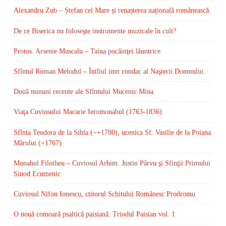
Alexandru Zub – Ștefan cel Mare și renașterea națională românească
De ce Biserica nu foloseşte instrumente muzicale în cult?
Protos. Arsenie Muscalu – Taina pocăinţei lăuntrice
Sfîntul Roman Melodul – Întîiul imn condac al Naşterii Domnului
Două minuni recente ale Sfîntului Mucenic Mina
Viaţa Cuviosului Macarie Ieromonahul (1763-1836)
Sfînta Teodora de la Sihla (~+1780), ucenica Sf. Vasilie de la Poiana
Mărului (+1767)
Monahul Filotheu – Cuviosul Arhim. Justin Pârvu şi Sfinţii Primului
Sinod Ecumenic
Cuviosul Nifon Ionescu, ctitorul Schitului Românesc Prodromu
O nouă comoară psaltică paisiană: Triodul Paisian vol. 1