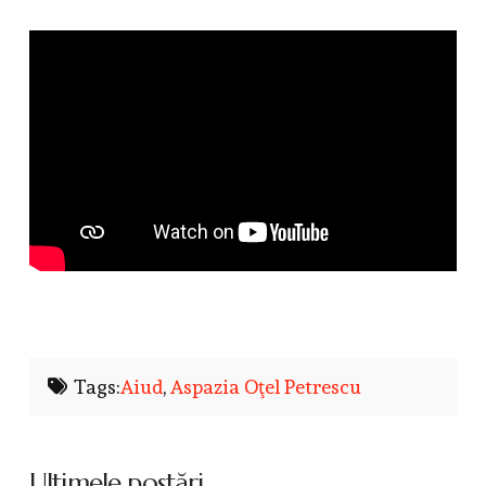
Tags:
Aiud
,
Aspazia Oţel Petrescu
Ultimele postări