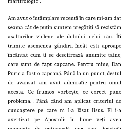
martirologic”.
Am avut o întâmplare recentă în care mi-am dat
seama cât de puțin suntem pregătiți să rezistăm
asalturilor viclene ale duhului celui rău. Îți
trimite asemenea gândiri, încât ești aproape
încântat cum ți se descifrează anumite taine,
care sunt de fapt capcane. Pentru mine, Dan
Puric a fost o capcană. Până la un punct, destul
de avansat, am avut admirație pentru omul
acesta. Ce frumos vorbește, ce corect pune
problema… Până când am aplicat criteriul de
cunoaștere pe care ni l-a lăsat Iisus. El i-a
avertizat pe Apostoli: în lume veți avea
momente de poticneală, vor veni hristoși