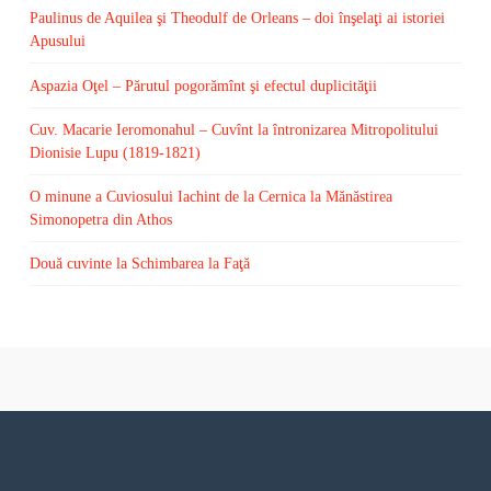
Paulinus de Aquilea şi Theodulf de Orleans – doi înşelaţi ai istoriei
Apusului
Aspazia Oţel – Părutul pogorămînt şi efectul duplicităţii
Cuv. Macarie Ieromonahul – Cuvînt la întronizarea Mitropolitului
Dionisie Lupu (1819-1821)
O minune a Cuviosului Iachint de la Cernica la Mănăstirea
Simonopetra din Athos
Două cuvinte la Schimbarea la Faţă