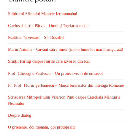
Stihirarul Sfîntului Macarie Ieromonahul
Cuviosul Justin Pârvu – Omul şi înşelarea media
Psaltirea în versuri – Sf. Dosoftei
Marin Naidim – Cuvânt către tineri (într-o lume tot mai însingurată)
Sfinţii Părinţi despre rîurile care izvorau din Rai
Prof. Gheorghe Vasilescu – Un proiect vechi de un secol
Pr. Prof. Florin Şerbănescu – Maica bisericilor din întreaga Românie
Scrisoarea Mitropolitului Visarion Puiu despre Catedrala Mântuirii
Neamului
Despre dialog
O prietenie, doi monahi, doi protopsalţi