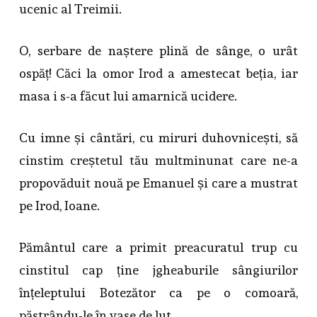
ucenic al Treimii.
O, serbare de naștere plină de sânge, o urât
ospăț! Căci la omor Irod a amestecat beția, iar
masa i s-a făcut lui amarnică ucidere.
Cu imne și cântări, cu miruri duhovnicești, să
cinstim creștetul tău multminunat care ne-a
propovăduit nouă pe Emanuel și care a mustrat
pe Irod, Ioane.
Pământul care a primit preacuratul trup cu
cinstitul cap ține jgheaburile sângiurilor
înțeleptului Botezător ca pe o comoară,
păstrându-le în vase de lut.