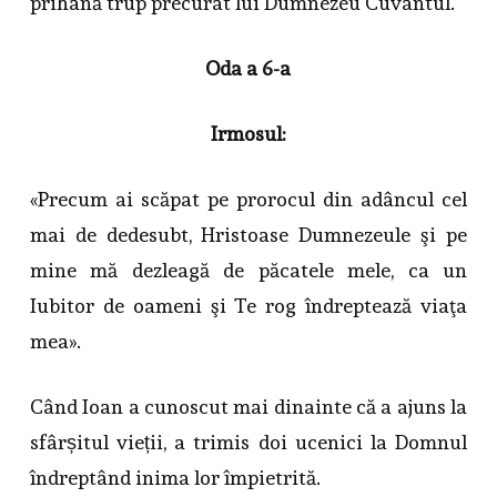
prihană trup precurat lui Dumnezeu Cuvântul.
Oda a 6-a
Irmosul:
«Precum ai scăpat pe pro­rocul din adâncul cel
mai de dedesubt, Hristoase Dumnezeule şi pe
mine mă dezleagă de păcatele mele, ca un
Iubitor de oameni şi Te rog îndreptează viaţa
mea».
Când Ioan a cunoscut mai dinainte că a ajuns la
sfârșitul vieții, a trimis doi ucenici la Domnul
îndreptând inima lor împietrită.