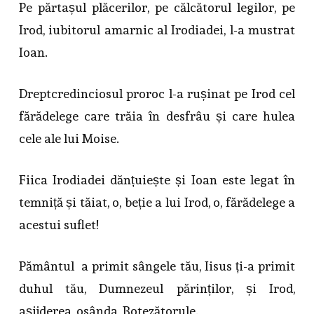
Pe părtașul plăcerilor, pe călcătorul legilor, pe
Irod, iubitorul amarnic al Irodiadei, l-a mustrat
Ioan.
Dreptcredinciosul proroc l-a rușinat pe Irod cel
fărădelege care trăia în desfrâu și care hulea
cele ale lui Moise.
Fiica Irodiadei dănțuiește și Ioan este legat în
temniță și tăiat, o, beție a lui Irod, o, fărădelege a
acestui suflet!
Pământul a primit sângele tău, Iisus ți-a primit
duhul tău, Dumnezeul părinților, și Irod,
așijderea, osânda, Botezătorule.