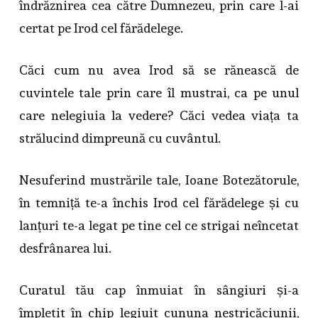
îndrăznirea cea către Dumnezeu, prin care l-ai
certat pe Irod cel fărădelege.
Căci cum nu avea Irod să se rănească de
cuvintele tale prin care îl mustrai, ca pe unul
care nelegiuia la vedere? Căci vedea viața ta
strălucind dimpreună cu cuvântul.
Nesuferind mustrările tale, Ioane Botezătorule,
în temniță te-a închis Irod cel fărădelege și cu
lanțuri te-a legat pe tine cel ce strigai neîncetat
desfrânarea lui.
Curatul tău cap înmuiat în sângiuri și-a
împletit în chip legiuit cununa nestricăciunii,