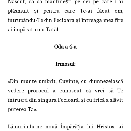
Născut, ca să mântuiești pe cei pe care i-ai
plăsmuit și pentru care Te-ai făcut om,
întrupându-Te din Fecioara și întreaga mea fire
ai împăcat-o cu Tatăl.
Oda a 4-a
Irmosul:
«Din munte umbrit, Cuvinte, cu dumnezeiască
vedere prorocul a cunoscut că vrei să Te
întrupezi din singura Fecioară, și cu frică a slăvit
puterea Ta».
Lămurindu-ne nouă Împărăția lui Hristos, ai