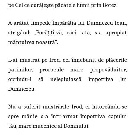
pe Cel ce curățește păcatele lumii prin Botez.
A arătat limpede Împărăția lui Dumnezeu Ioan,
strigând: „Pocățiți-vă, căci iată, s-a apropiat
mântuirea noastră”.
L-ai mustrat pe Irod, cel înnebunit de plăcerile
patimilor, prorocule mare propovăduitor,
oprindu-l să nelegiuiască împotriva lui
Dumnezeu.
Nu a suferit mustrările Irod, ci întorcându-se
spre mânie, s-a într-armat împotriva capului
tău, mare mucenice al Domnului.