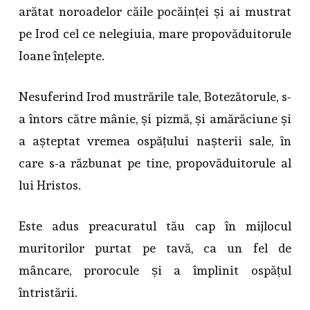
arătat noroadelor căile pocăinței și ai mustrat
pe Irod cel ce nelegiuia, mare propovăduitorule
Ioane înțelepte.
Nesuferind Irod mustrările tale, Botezătorule, s-
a întors către mânie, și pizmă, și amărăciune și
a așteptat vremea ospățului nașterii sale, în
care s-a răzbunat pe tine, propovăduitorule al
lui Hristos.
Este adus preacuratul tău cap în mijlocul
muritorilor purtat pe tavă, ca un fel de
mâncare, prorocule și a împlinit ospățul
întristării.