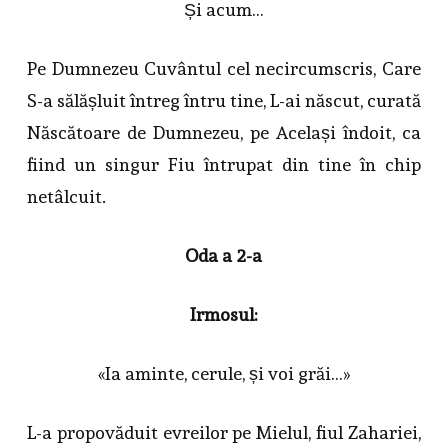
Și acum…
Pe Dumnezeu Cuvântul cel necircumscris, Care
S-a sălășluit întreg întru tine, L-ai născut, curată
Născătoare de Dumnezeu, pe Același îndoit, ca
fiind un singur Fiu întrupat din tine în chip
netâlcuit.
Oda a 2-a
Irmosul:
«Ia aminte, cerule, și voi grăi…»
L-a propovăduit evreilor pe Mielul, fiul Zahariei,