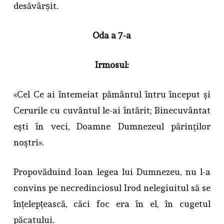
desăvârșit.
Oda a 7-a
Irmosul:
«Cel Ce ai întemeiat pământul întru început şi
Cerurile cu cuvântul le-ai întărit; Binecuvântat
eşti în veci, Doamne Dumnezeul părinţilor
noştri».
Propovăduind Ioan legea lui Dumnezeu, nu l-a
convins pe necredinciosul Irod nelegiuitul să se
înțelepțească, căci foc era în el, în cugetul
păcatului.