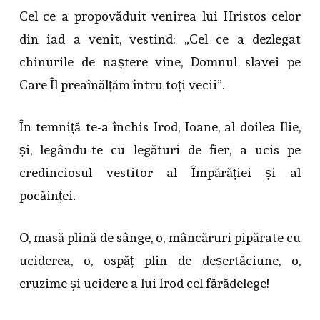
Cel ce a propovăduit venirea lui Hristos celor
din iad a venit, vestind: „Cel ce a dezlegat
chinurile de naștere vine, Domnul slavei pe
Care Îl preaînălțăm întru toți vecii”.
În temniță te-a închis Irod, Ioane, al doilea Ilie,
și, legându-te cu legături de fier, a ucis pe
credinciosul vestitor al Împărăției și al
pocăinței.
O, masă plină de sânge, o, mâncăruri pipărate cu
uciderea, o, ospăț plin de deșertăciune, o,
cruzime și ucidere a lui Irod cel fărădelege!