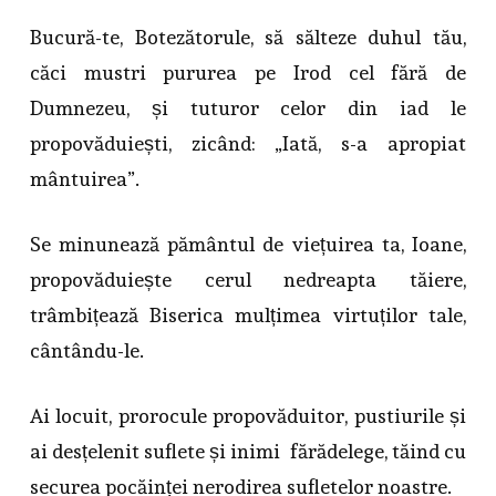
Bucură-te, Botezătorule, să sălteze duhul tău,
căci mustri pururea pe Irod cel fără de
Dumnezeu, și tuturor celor din iad le
propovăduiești, zicând: „Iată, s-a apropiat
mântuirea”.
Se minunează pământul de viețuirea ta, Ioane,
propovăduiește cerul nedreapta tăiere,
trâmbițează Biserica mulțimea virtuților tale,
cântându-le.
Ai locuit, prorocule propovăduitor, pustiurile și
ai desțelenit suflete și inimi fărădelege, tăind cu
securea pocăinței nerodirea sufletelor noastre.