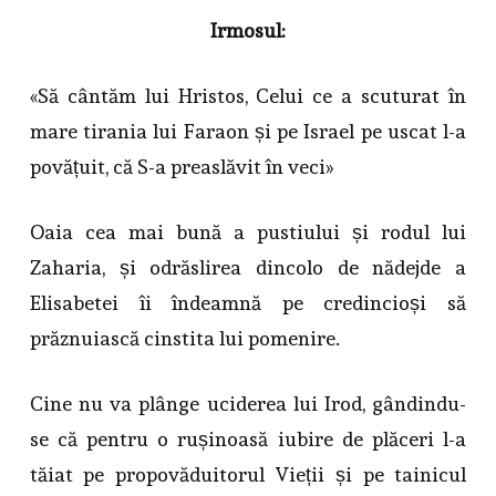
Irmosul:
«Să cântăm lui Hristos, Celui ce a scuturat în
mare tirania lui Faraon și pe Israel pe uscat l-a
povățuit, că S-a preaslăvit în veci»
Oaia cea mai bună a pustiului și rodul lui
Zaharia, și odrăslirea dincolo de nădejde a
Elisabetei îi îndeamnă pe credincioși să
prăznuiască cinstita lui pomenire.
Cine nu va plânge uciderea lui Irod, gândindu-
se că pentru o rușinoasă iubire de plăceri l-a
tăiat pe propovăduitorul Vieții și pe tainicul