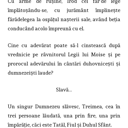
Cu arme de rușine, Irod cel făr’de lege
împlătoșându-se, cu jurământ împlinește
fărădelegea la ospățul nașterii sale, având beția
conducând acolo împreună cu el.
Cine cu adevărat poate să-l cinstească după
vrednicie pe râvnitorul Legii lui Moise și pe
prorocul adevărului în cântări duhovnicești și
dumnezeiști laude?
Slavă…
Un singur Dumnezeu slăvesc, Treimea, cea în
trei persoane lăudată, una prin fire, una prin
împărăție, căci este Tatăl, Fiul și Duhul Sfânt.