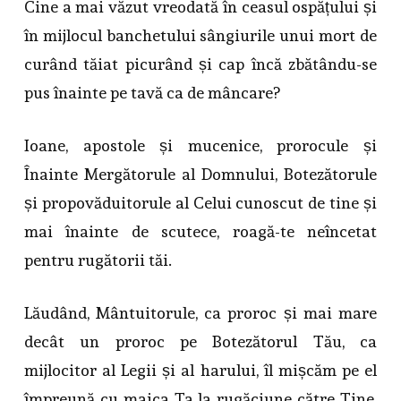
Cine a mai văzut vreodată în ceasul ospățului și
în mijlocul banchetului sângiurile unui mort de
curând tăiat picurând și cap încă zbătându-se
pus înainte pe tavă ca de mâncare?
Ioane, apostole și mucenice, prorocule și
Înainte Mergătorule al Domnului, Botezătorule
și propovăduitorule al Celui cunoscut de tine și
mai înainte de scutece, roagă-te neîncetat
pentru rugătorii tăi.
Lăudând, Mântuitorule, ca proroc și mai mare
decât un proroc pe Botezătorul Tău, ca
mijlocitor al Legii și al harului, îl mișcăm pe el
împreună cu maica Ta la rugăciune către Tine,