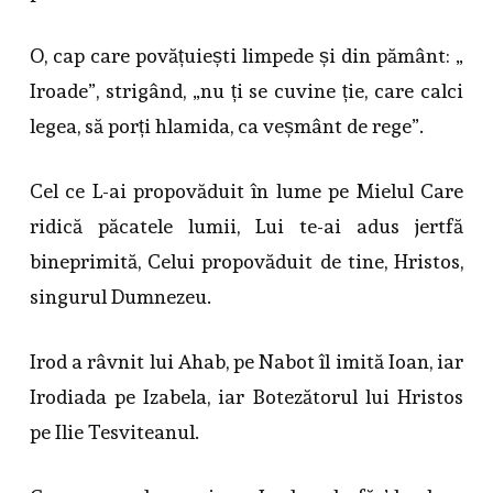
O, cap care povățuiești limpede și din pământ: „
Iroade”, strigând, „nu ți se cuvine ție, care calci
legea, să porți hlamida, ca veșmânt de rege”.
Cel ce L-ai propovăduit în lume pe Mielul Care
ridică păcatele lumii, Lui te-ai adus jertfă
bineprimită, Celui propovăduit de tine, Hristos,
singurul Dumnezeu.
Irod a râvnit lui Ahab, pe Nabot îl imită Ioan, iar
Irodiada pe Izabela, iar Botezătorul lui Hristos
pe Ilie Tesviteanul.