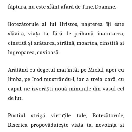
făptura, nu este sfânt afară de Tine, Doamne.
Botezătorule al lui Hristos, nașterea îți este
slăvită, viața ta, fără de prihană, înaintarea,
cinstită și arătarea, străină, moartea, cinstită și
îngroparea, cuvioasă.
Arătând cu degetul mai întâi pe Mielul, apoi cu
limba, pe Irod mustrându-l, iar a treia oară, cu
capul, ne izvorăști nouă minunile din vasul cel
de lut.
Pustiul strigă virtuțile tale, Botezătorule,
Biserica propovăduiește viața ta, nevoința și