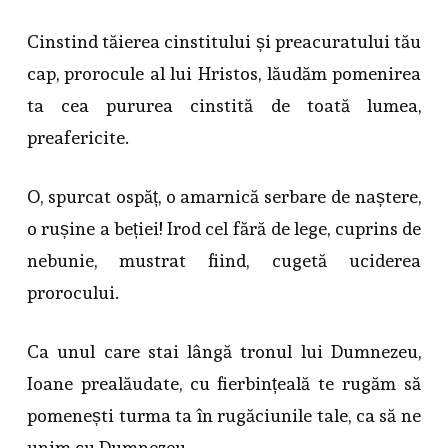
Cinstind tăierea cinstitului și preacuratului tău
cap, prorocule al lui Hristos, lăudăm pomenirea
ta cea pururea cinstită de toată lumea,
preafericite.
O, spurcat ospăț, o amarnică serbare de naștere,
o rușine a beției! Irod cel fără de lege, cuprins de
nebunie, mustrat fiind, cugetă uciderea
prorocului.
Ca unul care stai lângă tronul lui Dumnezeu,
Ioane prealăudate, cu fierbințeală te rugăm să
pomenești turma ta în rugăciunile tale, ca să ne
unim cu Dumnezeu.